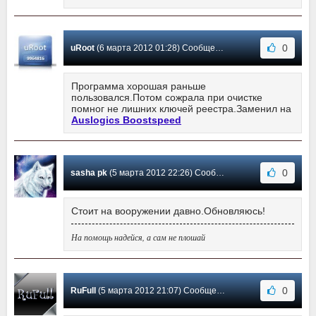
0
uRoot
(6 марта 2012 01:28) Сообщение #175
Программа хорошая раньше
пользовался.Потом сожрала при очистке
помног не лишних ключей реестра.Заменил на
Auslogics Boostspeed
0
sasha pk
(5 марта 2012 22:26) Сообщение #174
Стоит на вооружении давно.Обновляюсь!
На помощь надейся, а сам не плошай
0
RuFull
(5 марта 2012 21:07) Сообщение #173