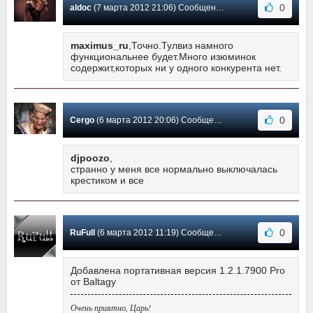
0
aldoc
(7 марта 2012 21:06) Сообщение #178
maximus_ru
,Точно.Тулвиз намного
функциональнее будет.Много изюминок
содержит,которых ни у одного конкурента нет.
0
Cergo
(6 марта 2012 20:06) Сообщение #177
djpoozo
,
странно у меня все нормально выключалась
крестиком и все
0
RuFull
(6 марта 2012 11:19) Сообщение #176
Добавлена портативная версия 1.2.1.7900 Pro
от Baltagy
Очень приятно, Царь!