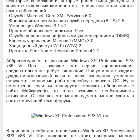
некоторые возможности, которые ранее были доступны в
качестве отдельных компонентов, теперь они стали частью
пакета обновлений:
- Службы Microsoft Core XML Services 6.0
- Фоновая интеллектуальная служба передачи (BITS) 2.5
- Установщик Windows 3.1 v2
- Простое обновление политики IPsec
- Служба управления цифровыми удостоверениями (DIMS)
- Консоль управления Microsoft (MMC) 3.0
- Защищенный доступ Wi-Fi (WPA) 2
- Протокол Peer Name Resolution Protocol 2.1
Аббревиатура VL в названии Windows XP Professional SP3
x86 VL Rus - означает что версия корпоративная,
следовательно не требует активации. При установке вводите
двадцатипятизначный ключ и после окончания установки
получаете полностью работоспособную версию ОС. Ну и
естественно если вы планируете скачивать обновления с
сайта Майкрософт, то тогда возникнет необходимость
активации. О том как это можно сделать можно узнать в
соответствующей теме форума.
В принципе, особо долго описывать Windows XP Professional
SP3 x86 VL Rus наверное не стоит, наверняка многие