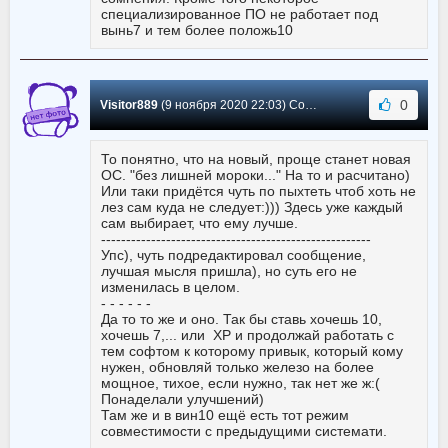
специализированное ПО не работает под
вынь7 и тем более положь10
0
Visitor889
(9 ноября 2020 22:03) Сообщение #2437
То понятно, что на новый, проще станет новая
ОС. "без лишней мороки..." На то и расчитано)
Или таки придётся чуть по пыхтеть чтоб хоть не
лез сам куда не следует:))) Здесь уже каждый
сам выбирает, что ему лучше.
------------------------------------------------------
Упс), чуть подредактировал сообщение,
лучшая мысля пришла), но суть его не
изменилась в целом.
- - - - - -
Да то то же и оно. Так бы ставь хочешь 10,
хочешь 7,... или ХР и продолжай работать с
тем софтом к которому привык, который кому
нужен, обновляй только железо на более
мощное, тихое, если нужно, так нет же ж:(
Понаделали улучшений)
Там же и в вин10 ещё есть тот режим
совместимости с предыдущими системати.