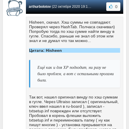
0
arthurbolotov
(22 октября 2020 19:16) Сообщение #2428
Hisheen, скачал. Хэш суммы не совпадают.
Проверял через HashTab. Полчаса скачивал)
Попробую тогда по хэш сумме найти винду в
гугле. Спасибо, раньше не знал об этом или
знал и не думал что так можно...
Цитата: Hisheen
Ещё как и для XP подходит, ни разу не
было проблем, а вот с остальными прогами
были.
Так вот, нашел оригинал винду по хэш суммам
в гугле. Через Ultraiso записал ( оригинальный,
ключ ввел нашел в ru-board ), записал -
txtsetup.inf поврежден или отсутствует.
Пробовал в корень флешки выложить
txtsetup.inf и переименовать папку ( ну как
пишут многие ) - установка прерывается на