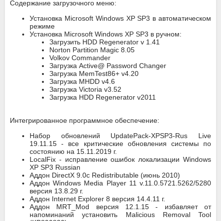
Содержание загрузочного меню:
Установка Microsoft Windows XP SP3 в автоматическом
режиме
Установка Microsoft Windows XP SP3 в ручном:
Загрузить HDD Regenerator v 1.41
Norton Partition Magic 8.05
Volkov Commander
Загрузка Active@ Password Changer
Загрузка MemTest86+ v4.20
Загрузка MHDD v4.6
Загрузка Victoria v3.52
Загрузка HDD Regenerator v2011
Интегрированное программное обеспечение:
Набор обновлений UpdatePack-XPSP3-Rus Live
19.11.15 - все критические обновления системы по
состоянию на 15.11.2019 г.
LocalFix - исправление ошибок локализации Windows
XP SP3 Russian
Аддон DirectX 9.0c Redistributable (июнь 2010)
Аддон Windows Media Player 11 v.11.0.5721.5262/5280
версия 13.8.29 г.
Аддон Internet Explorer 8 версия 14.4.11 г.
Аддон MRT_Mod версия 12.1.15 - избавляет от
напоминаний установить Malicious Removal Tool