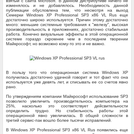
взятый с сайта Microsoft. В данном дистрибутиве ничего не
изменялось и не добавлялось. Необходимость данной
публикации обусловлена тем, что несмотря на выход
Семерки Windows XP Professional SP3 x86 VL Rus еще
достаточно широко используется. Причин этому достаточно
много: меньшие системные требования к "железу", высокая
производительность в приложениях, достаточно стабильная
работа. Конечно визуальные эффекты в этой операционной
системе гораздо скромнее чем в последнем творении
Майкрософт, но возможно кому-то это и не важно.
В пользу того что операционная система Windows XP
получилась достаточно удачной говорит и тот факт что она
используется уже девять лет, и списывать ее со счетов явно
рано.
По утверждениям компании Майкрософт использование SP3
позволило увеличить производительнось компьютера на
25%, насколько это соответствует дейсвительности
определить трудно. Но стабильность работы этой
операционной явно увеличилась. В общей сложности в
третий сервис-пак вошло более тысячи исправлений.
В Windows XP Professional SP3 x86 VL Rus появились еще