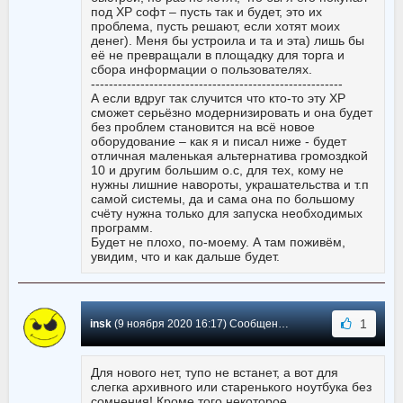
под ХР софт – пусть так и будет, это их
проблема, пусть решают, если хотят моих
денег). Меня бы устроила и та и эта) лишь бы
её не превращали в площадку для торга и
сбора информации о пользователях.
--------------------------------------------------------
А если вдруг так случится что кто-то эту ХР
сможет серьёзно модернизировать и она будет
без проблем становится на всё новое
оборудование – как я и писал ниже - будет
отличная маленькая альтернатива громоздкой
10 и другим большим о.с, для тех, кому не
нужны лишние навороты, украшательства и т.п
самой системы, да и сама она по большому
счёту нужна только для запуска необходимых
программ.
Будет не плохо, по-моему. А там поживём,
увидим, что и как дальше будет.
1
insk
(9 ноября 2020 16:17) Сообщение #2438
Для нового нет, тупо не встанет, а вот для
слегка архивного или старенького ноутбука без
сомнения! Кроме того некоторое