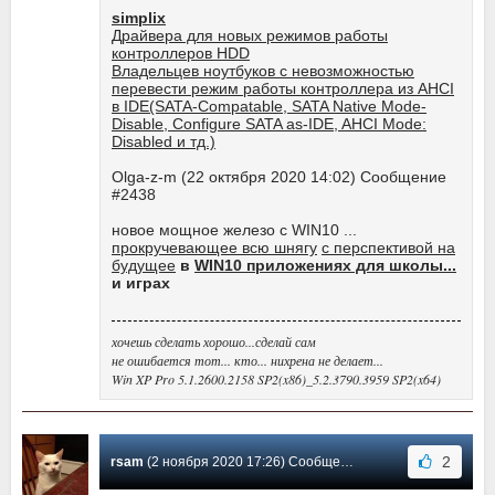
simplix
Драйвера для новых режимов работы
контроллеров HDD
Владельцев ноутбуков с невозможностью
перевести режим работы контроллера из AHCI
в IDE(SATA-Compatable, SATA Native Mode-
Disable, Configure SATA as-IDE, AHCI Mode:
Disabled и тд.)
Olga-z-m (22 октября 2020 14:02) Сообщение
#2438
новое мощное железо c WIN10 ...
прокручевающее всю шнягу
с перспективой на
будущее
в
WIN10 приложениях для школы...
и играх
хочешь сделать хорошо...сделай сам
не ошибается тот... кто... нихрена не делает...
Win XP Pro 5.1.2600.2158 SP2(x86)_5.2.3790.3959 SP2(x64)
2
rsam
(2 ноября 2020 17:26) Сообщение #2440