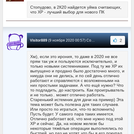
Стопудово, в 2К20 найдется уйма считающих,
что ХР - лучший выбор для нового ПК
2
Visitor889
(9 ноября 2020 00:57) Сообщение #2439
Хм), если это ирония, то даже в 2020 не все
прям так уж и пользуются исключительно, и
только новыми системниками. Под ту же ХР их
выпущено и продано было достаточно много, и
никуда они не делись, и по сей день отлично
работают и справляются с возложенными на
них простыми задачами. А что ещё нужно? Что
то подладить, до настроить. Как проигрыватель
и не только.. может отлично работать.
Старенький истемник для дачи на пример) Эта
тема может быть полезна для таких случаев.
Или просто по играться, что-то вспомнить)
Пусть будет. У самого пара таких имеется.
Отлично работает всё, что мне нужно под этой
ХР и сейчас. Да, на новом железе бы
некоторые тяжёлые операции выполнялись по
быстрей, но раз не хотят, что бы я его покупал