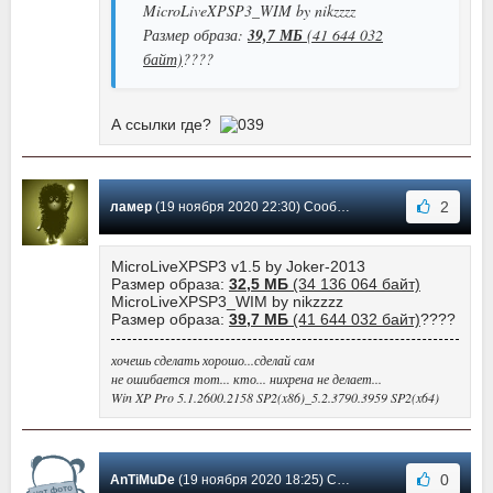
MicroLiveXPSP3_WIM by nikzzzz
Размер образа:
39,7 МБ
(41 644 032
байт)
????
А ссылки где?
2
ламер
(19 ноября 2020 22:30) Сообщение #2445
MicroLiveXPSP3 v1.5 by Joker-2013
Размер образа:
32,5 МБ
(34 136 064 байт)
MicroLiveXPSP3_WIM by nikzzzz
Размер образа:
39,7 МБ
(41 644 032 байт)
????
хочешь сделать хорошо...сделай сам
не ошибается тот... кто... нихрена не делает...
Win XP Pro 5.1.2600.2158 SP2(x86)_5.2.3790.3959 SP2(x64)
0
AnTiMuDe
(19 ноября 2020 18:25) Сообщение #2444