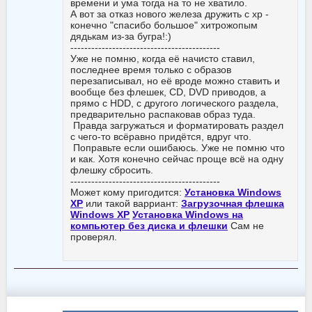
времени и ума тогда на то не хватило.
А вот за отказ нового железа дружить с хр -
конечно "спасибо большое" хитрожопым
дядькам из-за бугра!:)
-------------------------------------------
Уже не помню, когда её начисто ставил,
последнее время только с образов
перезаписывал, но её вроде можно ставить и
вообще без флешек, CD, DVD приводов, а
прямо с HDD, с другого логического раздела,
предварительно распаковав образ туда.
Правда загружаться и форматировать раздел
с чего-то всёравно придётся, вдруг что.
Поправьте если ошибаюсь. Уже не помню что
и как. Хотя конечно сейчас проще всё на одну
флешку сбросить.
-------------------------------------------
Может кому пригодится:
Установка Windows
XP
или такой варриант:
Загрузочная флешка
Windows XP
Установка Windows на
компьютер без диска и флешки
Сам не
проверял.