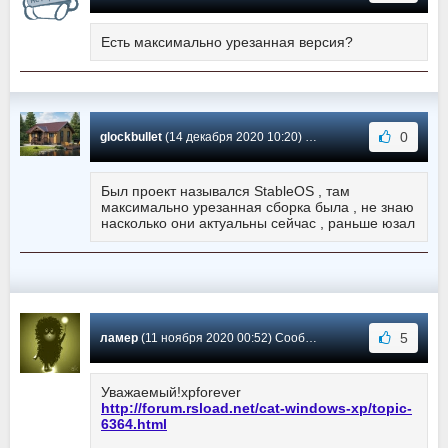
Есть максимально урезанная версия?
0
glockbullet
(14 декабря 2020 10:20) Сообщение #2443
Был проект назывался StableOS , там
максимально урезанная сборка была , не знаю
насколько они актуальны сейчас , раньше юзал
5
ламер
(11 ноября 2020 00:52) Сообщение #2442
Уважаемый!xpforever
http://forum.rsload.net/cat-windows-xp/topic-
6364.html