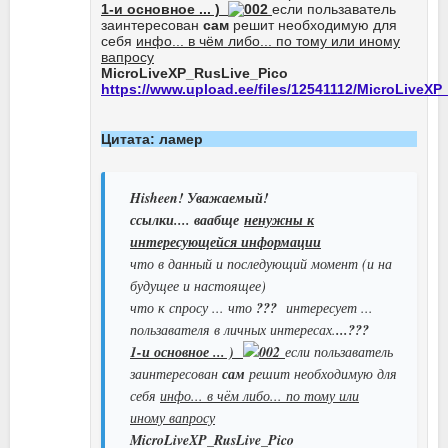
1-и основное ... )
если пользаватель
заинтересован
сам
решит необходимую для
себя
инфо... в чём либо... по тому или иному
вапросу
MicroLiveXP_RusLive_Pico
https://www.upload.ee/files/12541112/MicroLiveXP
Цитата: ламер
Hisheen! Уважаемый!
ссылки.... ваабще
ненужны к
интересующейся информации
что в данный и последующий момент (и на
будущее и настоящее)
что к спросу ... что
???
интересует ...
пользавателя в личных интересах.
...???
1-и основное ... )
если пользаватель
заинтересован
сам
решит необходимую для
себя
инфо... в чём либо... по тому или
иному вапросу
MicroLiveXP_RusLive_Pico