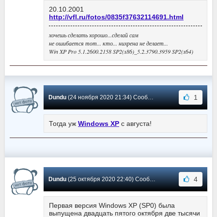
20.10.2001
http://vfl.ru/fotos/0835f37632114691.html
хочешь сделать хорошо...сделай сам
не ошибается тот... кто... нихрена не делает...
Win XP Pro 5.1.2600.2158 SP2(x86)_5.2.3790.3959 SP2(x64)
1
Dundu
(24 ноября 2020 21:34) Сообщение #2432
Тогда уж
Windows XP
с августа!
4
Dundu
(25 октября 2020 22:40) Сообщение #2431
Первая версия Windows XP (SP0) была
выпущена двадцать пятого октября две тысячи