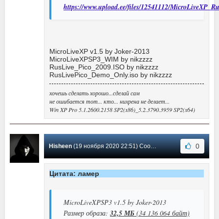
https://www.upload.ee/files/12541112/MicroLiveXP_Ru
MicroLiveXP v1.5 by Joker-2013
MicroLiveXPSP3_WIM by nikzzzz
RusLive_Pico_2009.ISO by nikzzzz
RusLivePico_Demo_Only.iso by nikzzzz
хочешь сделать хорошо...сделай сам
не ошибается тот... кто... нихрена не делает...
Win XP Pro 5.1.2600.2158 SP2(x86)_5.2.3790.3959 SP2(x64)
0
Hisheen
(19 ноября 2020 22:51) Сообщение #2446
Цитата: ламер
MicroLiveXPSP3 v1.5 by Joker-2013
Размер образа:
32,5 МБ
(34 136 064 байт)