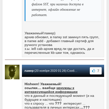
файлов SST, при наличии доступа в
интернет, офлайн обновление не
работает.
Уважаемый!ламер)
архив обновил, в папку sst закинул пять групп,
в папке add - добавил главный сертиф для
ручного установа
з.ы. ie8 cab-архив вряд ли где достать, да и
перечисленные kb-шки тож, однакось
7
ламер
(20 ноября 2020 01:26) Сообщение #2447
Hisheen! Уважаемый!
ссылки.... ваабще
ненужны к
интересующейся информации
что в данный и последующий момент (и на
будущее и настоящее)
что к спросу ... что
???
интересует ...
пользавателя в личных интересах.
...???