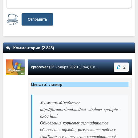
Отправить
Комментарии (2 843)
2
xpforever
(26 ноября 2020 11:44) Сообщение #2448
Цитата: ламер
Уважаемый!xpforever
http://forum.rsload.net/cat-windows-xp/topic-
6364.html
Обновления корневых сертификатов
обновления офлайн, разместите рядом с
UpdRoots все пять групп сертификатов/