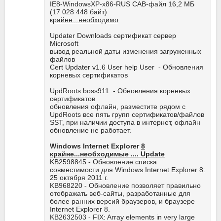
IE8-WindowsXP-x86-RUS CAB-файл 16,2 МБ
(17 028 448 байт)
крайне...необходимо
Updater Downloads сертификат сервер
Microsoft
вывод реальной даты изменения загруженных
файлов
Cert Updater v1.6 User help User - Обновления
корневых сертификатов
UpdRoots boss911 - Обновления корневых
сертификатов
обновления офлайн, разместите рядом с
UpdRoots все пять групп сертификатов/файлов
SST, при наличии доступа в интернет, офлайн
обновление не работает.
Windows Internet Explorer
8
крайне...необходимые .... Update
KB2598845 - Обновление списка
совместимости для Windows Internet Explorer 8:
25 октября 2011 г.
KB968220 - Обновление позволяет правильно
отображать веб-сайты, разработанные для
более ранних версий браузеров, и браузере
Internet Explorer 8.
KB2632503 - FIX: Array elements in very large