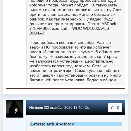
половине процесса. Буду пробовать метод от
xpforever тогда. Может пойдет. На такую мать
видимо очень тяжело поставить вин хр, ну 7 же
оригинальная встала нормально без разных
ошибок. Как так интересно) Ну ладно, буду
дальше эксперементировать. Плата: ASRock
775VM800, жесткий: - WDC WD1600AAJS-
00B4A0
Перепробовал все ваши способы. Разные
версии ПО пробовал и то что вы xpforever
писал. И оригинал по хэш сумме. В общем все
без толку. Невозможно установить хр. 7 сразу
же запускается установщик. Действительно,
изобретать велосипед незачем. Столько
времени потратил зря. Самая удачная сборка
это от зверя - там установщик ровный ну много
багов в ней после установки. Ладно в общем
0
Hisheen
(23 октября 2020 13:46) Сообщение #2427
Цитата: arthurbolotov