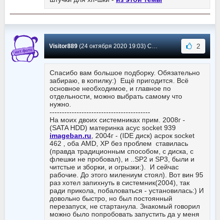
2
Visitor889
(24 октября 2020 19:03) Сообщение #2429
Спасибо вам большое подборку. Обязательно
забираю, в копилку:) Ещё пригодится. Всё
основное необходимое, и главное по
отдельности, можно выбрать самому что
нужно.
-----------------------------------------
На моих двоих системниках прим. 2008г -
(SATA HDD) материнка асус socket 939
imageban.ru
, 2004г - (IDE диск) асрок socket
462 , оба AMD, ХР без проблем ставилась
(правда традиционным способом, с диска, с
флешки не пробовал), и ..SP2 и SP3, были и
читстые и зборки, и огрызки:). И сейчас
рабочие. До этого милениум стоял). Вот вин 95
раз хотел запихнуть в системник(2004), так
ради прикола, побаловаться - установилась:) И
довольно быстро, но был постоянный
перезапуск, не стартанула. Знакомый говорил
можно было попробовать запустить да у меня