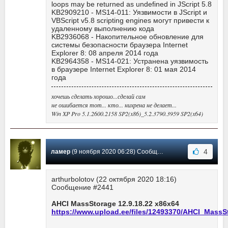
loops may be returned as undefined in JScript 5.8
KB2909210 - MS14-011: Уязвимости в JScript и
VBScript v5.8 scripting engines могут привести к
удаленному выполнению кода
KB2936068 - Накопительное обновление для
системы безопасности браузера Internet
Explorer 8: 08 апреля 2014 года
KB2964358 - MS14-021: Устранена уязвимость
в браузере Internet Explorer 8: 01 мая 2014
года
хочешь сделать хорошо...сделай сам
не ошибается тот... кто... нихрена не делает...
Win XP Pro 5.1.2600.2158 SP2(x86)_5.2.3790.3959 SP2(x64)
4
ламер
(9 ноября 2020 06:28) Сообщение #2441
arthurbolotov (22 октября 2020 18:16)
Сообщение #2441
AHCI MassStorage 12.9.18.22 x86x64
https://www.upload.ee/files/12493370/AHCI_MassSt