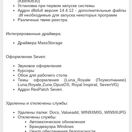
(KB890830)
Установка при первом запуске системы
Аддон dllsfull версия 14.4.12 - дополнительные файлы
.dll необходимые для запуска некоторых программ
Различные твики реестра.
Интегрированные драйвера:
Драйвера MassStorage
Оформление Seven:
Звуковое оформление
Курсоры
Обои для рабочего стола
Темы оформления (Luna_Royale (Поумолчанию)
Luna,Royale,Zune,OpusOS, Royal Inspirat, SevenVG)
Аддон ResPatch Seven.
Удаленны и отключены службы:
Удалены папки: Docs, Valueadd, WIN9XMIG, WIN9XUPG
Отключены службы:
Aвтоматическое обновления
Брандмауэра Windows
Центр обеспечения безопасности