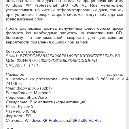
пользователи с ней давно знакомы. Операционную систему
Windows XP Professional SP3 x86 VL Rus желательно
устанавливать на чистый отформатированный диск, так как
при установке поверх старой системы могут наблюдаться
всевозможные сбои.
После распаковки архива полученный файл образа диска
формата iso необходимо записать на качественную CD-
болванку на минимальной скорости для уменьшения
вероятности появления ошибок при записи.
Контрольные суммы:
SHA-1: B7E0DD8B8832E4966E61A9EC3CCD9E7EF3EAD1B3
MD5: 02B46B7F74308D7D31E608DB8DDDDFFD
CRC32: FFFFFFFF
Название выпуска
:
ru_windows_xp_professional_with_service_pack_3_x86_cd_vl_x14
74146.zip
Платформа
: x86 (32bit)
Разработчик
: Microsoft
Лицензия
: ShareWare
Лекарство
: В комплекте (коды активации)
Язык
: Русский
Размер
: 545 MB
Формат
: ISO
Скачать
:
Windows XP Professional SP3 x86 VL Rus