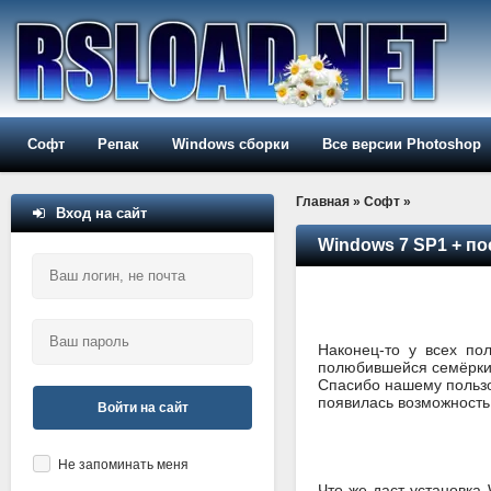
Софт
Репак
Windows сборки
Все версии Photoshop
Главная
»
Софт
»
Вход на сайт
Windows 7 SP1 + по
Наконец-то у всех по
полюбившейся семёрки.
Спасибо нашему пользо
появилась возможность 
Войти на сайт
Не запоминать меня
Что же даст установка