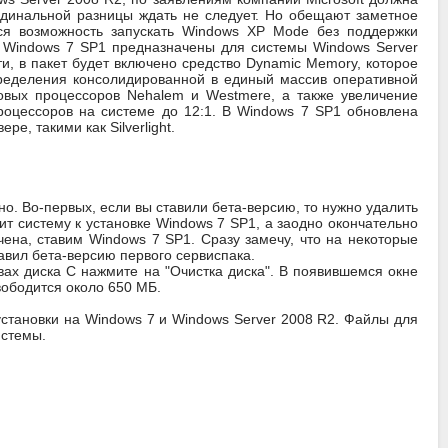
ардинальной разницы ждать не следует. Но обещают заметное
тся возможность запускать Windows XP Mode без поддержки
 Windows 7 SP1 предназначены для системы Windows Server
ти, в пакет будет включено средство Dynamic Memory, которое
пределения консолидированной в единый массив оперативной
овых процессоров Nehalem и Westmere, а также увеличение
роцессоров на системе до 12:1. В Windows 7 SP1 обновлена
, такими как Silverlight.
но. Во-первых, если вы ставили бета-версию, то нужно удалить
т систему к установке Windows 7 SP1, а заодно окончательно
чена, ставим Windows 7 SP1. Сразу замечу, что на некоторые
тавил бета-версию первого сервиспака.
вах диска C нажмите на "Очистка диска". В появившемся окне
вободится около 650 МБ.
установки на Windows 7 и Windows Server 2008 R2. Файлы для
истемы.