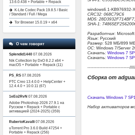
13.6.0.438 + Portable + Repack
windows6.1-KB976932-X
K-Lite Codec Pack 19.8.5 / Basic
CRC32: 068C79C6
/ Standard / Full / Mega
MD5: 28D3932F714BF
Tor Browser 15.0.19 + x64
SHA-1: 74865EF25620
Разработчик
: Microsoft
Язык
: Русский
Размер
: 528 МБ/899 М
О чем говорят
ОС
: Windows 7/Server 
Скачать
:
Windows 7 SP
Splendid1440
07.08.2026
Скачать
:
Windows 7 SP
Nik Collection by DxO 8.2.2 x64 +
macOS + Portable + Repack
(11)
----------------------------/////
PS_RS
07.08.2026
Сборка от adgua
PTC Creo 13.4.0.0 + HelpCenter +
12.4.4.0 + 10.0.11
(67)
1eEo2RvN
07.08.2026
Скачать
Windows 7 SP1
Adobe Photoshop 2026 27.9.1 на
Набор активаторов м
Русском + Repack + Portable с
активацией (2024-2025)
(359)
RubertoKavalli
07.08.2026
uTorrent Pro 3.6.0 Build 47254 +
Portable + Repack
(256)