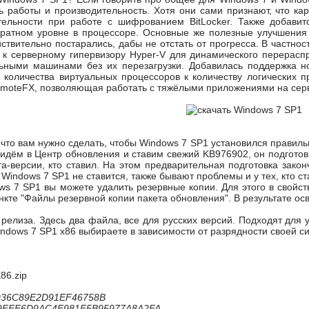
ь работы и производительность. Хотя они сами признают, что к
тельности при работе с шифрованием BitLocker. Также добави
аратном уровне в процессоре. Основные же полезные улучшения
ствительно постарались, дабы не отстать от прогресса. В частнос
 к серверному гипервизору Hyper-V для динамического перерас
ьными машинами без их перезагрузки. Добавилась поддержка н
количества виртуальных процессоров к количеству логических п
emoteFX, позволяющая работать с тяжёлыми приложениями на сервере
 что вам нужно сделать, чтобы Windows 7 SP1 установился правиль
 идём в Центр обновления и ставим свежий KB976902, он подготови
та-версии, кто ставил. На этом предварительная подготовка закон
Windows 7 SP1 не ставится, также бывают проблемы и у тех, кто с
ws 7 SP1 вы можете удалить резервные копии. Для этого в свойст
ункте "Файлы резервной копии пакета обновления". В результате ос
релиза. Здесь два файла, все для русских версий. Подходят для 
ndows 7 SP1 x86 выбираете в зависимости от разрядности своей с
86.zip
936C89E2D91EF46758B
69FEE6D9AC4F981F5B95977A8A2FA