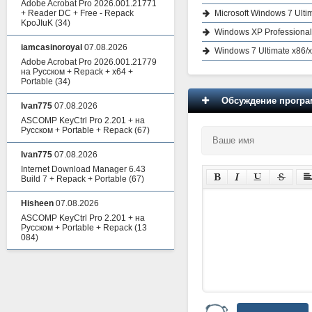
Adobe Acrobat Pro 2026.001.21771
Microsoft Windows 7 Ul
+ Reader DC + Free - Repack
KpoJIuK
(34)
Windows XP Professiona
iamcasinoroyal
07.08.2026
Windows 7 Ultimate x86/
Adobe Acrobat Pro 2026.001.21779
на Русском + Repack + x64 +
Portable
(34)
Обсуждение програм
Ivan775
07.08.2026
ASCOMP KeyCtrl Pro 2.201 + на
Русском + Portable + Repack
(67)
Ivan775
07.08.2026
Internet Download Manager 6.43
Build 7 + Repack + Portable
(67)
Hisheen
07.08.2026
ASCOMP KeyCtrl Pro 2.201 + на
Русском + Portable + Repack
(13
084)