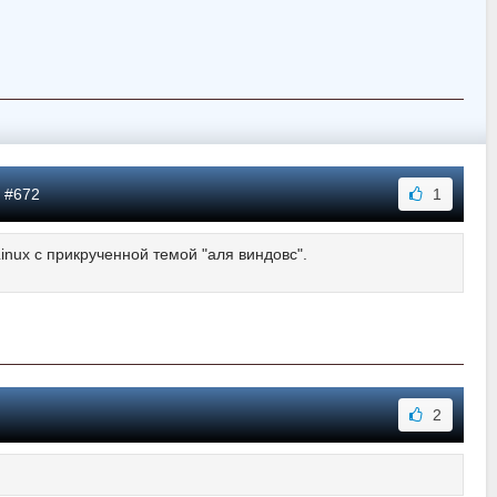
 #672
1
inux с прикрученной темой "аля виндовс".
2