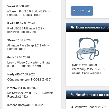
Vojlok
07.08.2026
+74
uTorrent Pro 3.6.0 Build 47254 +
Portable + Repack
(106)
ILYASJD
07.08.2026
Если возникли вопр
RadioBOSS Ultimate 7.2.2 -
рабочие пресеты
(6)
Жека
07.08.2026
AI Image FaceSwap 2.7.3 x64 +
Portable
(884)
0eck
07.08.2026
Leawo Video Converter Ultimate
Группа: Журналист
8.2.0.0 + Portable
(2 469)
Регистрация: 15.05.2018
Звание: Свой человек
fredya85
07.08.2026
Обновления для NOD32
(1 430)
Игорь2011
07.08.2026
MailWasher Pro 8.0.125 + Portable +
Читайте также по тем
Repack
(2 481)
iamcasinoroyal
07.08.2026
Windows Loader v2.2.2 -