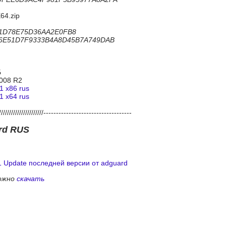
64.zip
71D78E75D36AA2E0FB8
06E51D7F9333B4A8D45B7A749DAB
Б
2008 R2
1 x86 rus
1 x64 rus
/////////////////////-----------------------------------
rd RUS
 Update последней версии от adguard
ожно
скачать