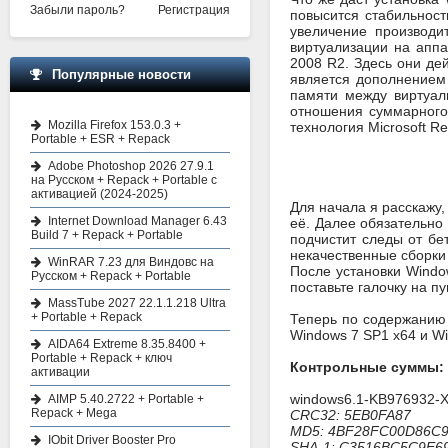
Забыли пароль?
Регистрация
повысится стабильност
увеличение производи
виртуализации на апп
2008 R2. Здесь они дей
Популярные новости
является дополнением
памяти между виртуал
отношения суммарного 
Mozilla Firefox 153.0.3 +
технология Microsoft R
Portable + ESR + Repack
Adobe Photoshop 2026 27.9.1
на Русском + Repack + Portable с
активацией (2024-2025)
Для начала я расскажу,
Internet Download Manager 6.43
её. Далее обязательно
Build 7 + Repack + Portable
подчистит следы от бе
некачественные сборки 
WinRAR 7.23 для Виндовс на
После установки Windo
Русском + Repack + Portable
поставьте галочку на п
MassTube 2027 22.1.1.218 Ultra
+ Portable + Repack
Теперь по содержанию 
Windows 7 SP1 x64 и Wi
AIDA64 Extreme 8.35.8400 +
Portable + Repack + ключ
Контрольные суммы:
активации
windows6.1-KB976932-X
AIMP 5.40.2722 + Portable +
Repack + Mega
CRC32: 5EB0FA87
MD5: 4BF28FC00D86C
IObit Driver Booster Pro
SHA-1: C3516BC5C9E