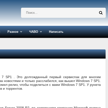
ы
Разное
ЧАВО
Написать
s 7 SP1 . Это долгожданный первый сервиспак для многим
а новостями и только расслабился, как вышел Windows 7 SP1.
мил релиз, чтобы поделиться с вами Windows 7 SP1. У рунета
в и торрентов.
ws Server 2008 R2, по заявлениям компании Microsoft должна