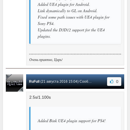
Added UE4 plugin for Android.
Link dynamically to GL on Android.
Fixed some path issues with UE4 plugin for
Sony PS4.
Updated the D3D12 support for the UE4
plugins.
Очень приятно, Царь!
0
RuFull
(21 августа 2016 15:04) Сообщение #56
2.5s/1.100s
Added Bink UE4 plugin support for PS4!