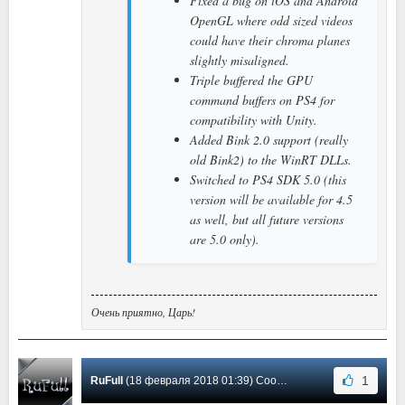
Fixed a bug on iOS and Android
OpenGL where odd sized videos
could have their chroma planes
slightly misaligned.
Triple buffered the GPU
command buffers on PS4 for
compatibility with Unity.
Added Bink 2.0 support (really
old Bink2) to the WinRT DLLs.
Switched to PS4 SDK 5.0 (this
version will be available for 4.5
as well, but all future versions
are 5.0 only).
Очень приятно, Царь!
1
RuFull
(18 февраля 2018 01:39) Сообщение #64