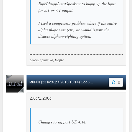
BinkPluginLimitSpeakers to bump up the limit
for 5.1 or 7.1 output.
Fixed a compressor problem where if the entire
alpha plane was zero, we would ignore the
disable alpha-weighting option.
Очень приятно, Царь!
0
RuFull
(23 ноября 2016 13:14) Сообщение #60
2.6c/1.200c
Changes to support UE 4.14.