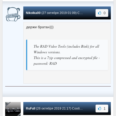
0
Nikolka00
(27 октября 2019 01:09) Сообщение #67
держи братан)))
The RAD Video Tools (includes Bink) for all
Windows versions.
This is a 7zip compressed and encrypted file -
password: RAD
1
RuFull
(26 октября 2019 21:17) Сообщение #66