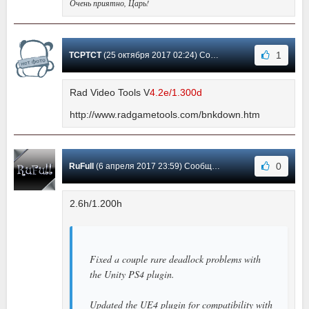
Очень приятно, Царь!
1
TCPTCT
(25 октября 2017 02:24) Сообщение #63
Rad Video Tools V
4.2e/1.300d
http://www.radgametools.com/bnkdown.htm
0
RuFull
(6 апреля 2017 23:59) Сообщение #62
2.6h/1.200h
Fixed a couple rare deadlock problems with
the Unity PS4 plugin.
Updated the UE4 plugin for compatibility with