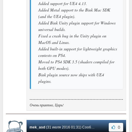
Added support for UE4 4.13.
Added Metal support to the Bink Mac SDK
(and the UE4 plugin).
Added Bink Unity plugin support for Windows
universal builds.
Fixed a crash bug in the Unity plugin on
MacOS and Linux.
Added built-in support for lightweight graphics
contexts on PS4.
Moved to PS4 SDK 3.5 (shaders compiled for
both GPU modes).
Bink plugin source now ships with UE4
plugins.
Очень приятно, Царь!
0
mek_asd
(31 июля 2016 01:31) Сообщение #55