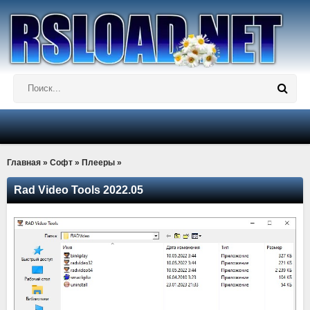
Главная
»
Софт
»
Плееры
»
Rad Video Tools 2022.05