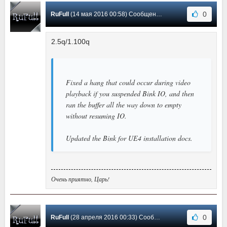
0
RuFull
(14 мая 2016 00:58) Сообщение #53
2.5q/1.100q
Fixed a hang that could occur during video
playback if you suspended Bink IO, and then
ran the buffer all the way down to empty
without resuming IO.
Updated the Bink for UE4 installation docs.
Очень приятно, Царь!
0
RuFull
(28 апреля 2016 00:33) Сообщение #52