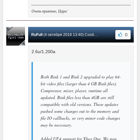
Очень приятно, Царь!
0
RuFull
(4 октября 2016 13:40) Сообщение #58
2.6u/1.200a
Both Bink 1 and Bink 2 upgraded to play 64-
bit video files (larger than 4 GB Bink files).
Compressor, mixer, player, runtime all
updated. Bink files less than 4GB are still
compatible with old versions. These updates
pushed some changes out to the memory and
file IO callbacks, so very minor code changes
may be necessary.
Added UE4 support for Xbox One. We now