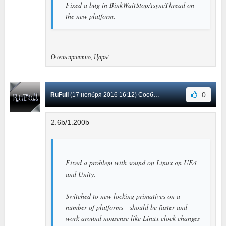
Fixed a bug in BinkWaitStopAsyncThread on
the new platform.
Очень приятно, Царь!
0
RuFull
(17 ноября 2016 16:12) Сообщение #59
2.6b/1.200b
Fixed a problem with sound on Linux on UE4
and Unity.
Switched to new locking primatives on a
number of platforms - should be faster and
work around nonsense like Linux clock changes