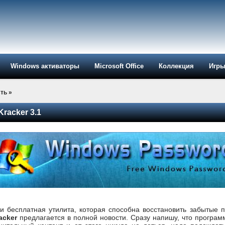
Windows активаторы
Microsoft Office
Коллекция
Игр
ть
»
racker 3.1
и бесплатная утилита, которая способна восстановить забытые 
acker
предлагается в полной новости. Сразу напишу, что программ