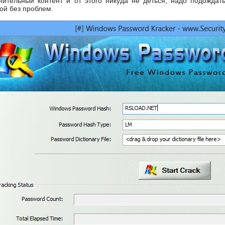
нительный контент и от этого никуда не деться, надо подождать
ой без проблем.