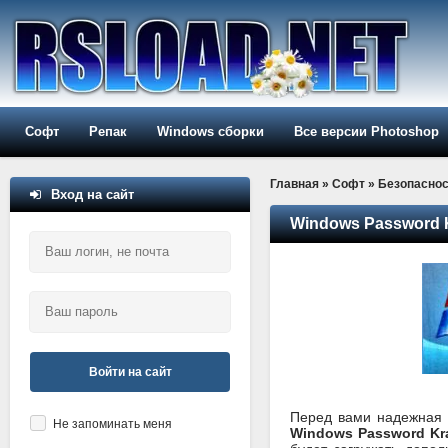
Софт
Репак
Windows сборки
Все версии Photoshop
Главная
»
Софт
»
Безопаснос
Вход на сайт
Windows Password K
Войти на сайт
Перед вами надежная 
Не запоминать меня
Windows Password Kr