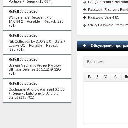
Portable + Repack
(13 087)
Google Chrome Password
Password Recovery Bundle
RuFull
08.08.2026
Password Safe 4.85
Wondershare Recoverit Pro
14.0.34.2 + Portable + Repack
(295
Sticky Password Premium
701)
RuFull
08.08.2026
Nik Collection by DxO 9.1.0 + 8.2.2 +
Обсуждение програм
другие ОС + Portable + Repack
(295 701)
RuFull
08.08.2026
System Mechanic Pro на Русском +
Ultimate Defense 26.5.1.249
(295
701)
RuFull
08.08.2026
Coolmuster Android Assistant 6.1.60
+ Repack / Lab.Fone for Android
6.2.18
(295 701)