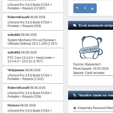
uTorrent Pro 3.6.0 Build 47254 +
0
Portable + Repack
(13 087)
RubertoKavalli
08.08.2026
uTorrent Pro 3.6.0 Build 47254 +
Если возникли вопр
Portable + Repack
(259)
aziko662
08.08.2026
System Mechanic Pro на Русском +
Ultimate Defense 26.5.1.249
(1 557)
aziko662
08.08.2026
PTC Creo 13.4.0.0 + HelpCenter +
12.4.4.0 + 10.0.11
(1 557)
Группа: Журналист
Регистрация: 15.05.2018
Чебурашка
08.08.2026
Звание: Свой человек
uTorrent Pro 3.6.0 Build 47254 +
Portable + Repack
(1 822)
RubertoKavalli
08.08.2026
uTorrent Pro 3.6.0 Build 47254 +
Читайте также по тем
Portable + Repack
(259)
Hisheen
08.08.2026
Kaspersky Password Man
uTorrent Pro 3.6.0 Build 47254 +