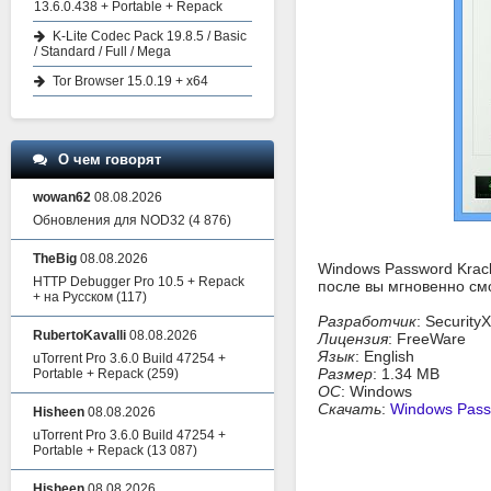
13.6.0.438 + Portable + Repack
K-Lite Codec Pack 19.8.5 / Basic
/ Standard / Full / Mega
Tor Browser 15.0.19 + x64
О чем говорят
wowan62
08.08.2026
Обновления для NOD32
(4 876)
TheBig
08.08.2026
Windows Password Krac
HTTP Debugger Pro 10.5 + Repack
после вы мгновенно см
+ на Русском
(117)
Разработчик
: Security
RubertoKavalli
08.08.2026
Лицензия
: FreeWare
Язык
: English
uTorrent Pro 3.6.0 Build 47254 +
Размер
: 1.34 MB
Portable + Repack
(259)
ОС
: Windows
Скачать
:
Windows Pass
Hisheen
08.08.2026
uTorrent Pro 3.6.0 Build 47254 +
Portable + Repack
(13 087)
Hisheen
08.08.2026