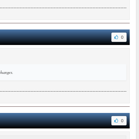
0
changes.
0