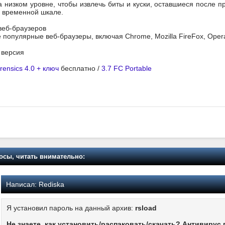
а низком уровне, чтобы извлечь биты и куски, оставшиеся после 
а временной шкале.
веб-браузеров
популярные веб-браузеры, включая Chrome, Mozilla FireFox, Opera
я версия
rensics 4.0 + ключ
бесплатно /
3.7 FC Portable
осы, читать внимательно:
Написал:
Rediska
Я установил пароль на данный архив:
rsload
Не знаете, как установить/распаковать/скачать? Антивирус 