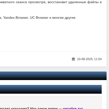
приватного сеанса просмотра, восстановит удаленные файлы и
, Yandex.Browser, UC Browser и многие другие.
10-08-2025, 11:54
пугает угрозами? Что такое репак —
читайте тут
.