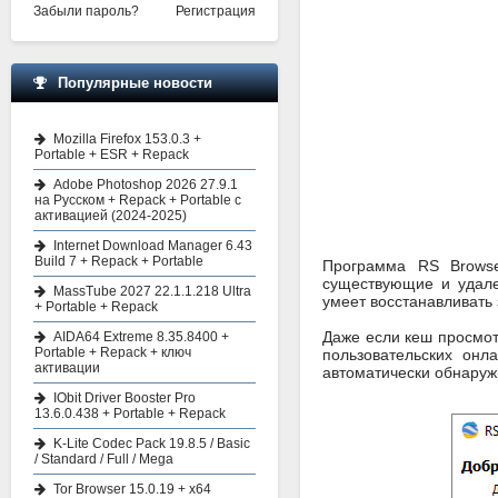
Забыли пароль?
Регистрация
Популярные новости
Mozilla Firefox 153.0.3 +
Portable + ESR + Repack
Adobe Photoshop 2026 27.9.1
на Русском + Repack + Portable с
активацией (2024-2025)
Internet Download Manager 6.43
Build 7 + Repack + Portable
Программа RS Browse
существующие и удале
MassTube 2027 22.1.1.218 Ultra
умеет восстанавливать 
+ Portable + Repack
Даже если кеш просмот
AIDA64 Extreme 8.35.8400 +
Portable + Repack + ключ
пользовательских онл
активации
автоматически обнаруж
IObit Driver Booster Pro
13.6.0.438 + Portable + Repack
K-Lite Codec Pack 19.8.5 / Basic
/ Standard / Full / Mega
Tor Browser 15.0.19 + x64