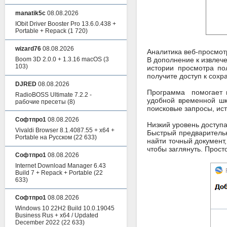
manatik5c
08.08.2026
IObit Driver Booster Pro 13.6.0.438 +
Portable + Repack
(1 720)
wizard76
08.08.2026
Аналитика веб-просмот
Boom 3D 2.0.0 + 1.3.16 macOS
(3
В дополнение к извлеч
103)
истории просмотра по
получите доступ к сох
DJRED
08.08.2026
Программа помогает и
RadioBOSS Ultimate 7.2.2 -
удобной временной шк
рабочие пресеты
(8)
поисковые запросы, ис
Софтпро1
08.08.2026
Низкий уровень доступа
Vivaldi Browser 8.1.4087.55 + x64 +
Быстрый предваритель
Portable на Русском
(22 633)
найти точный документ
чтобы заглянуть. Прос
Софтпро1
08.08.2026
Internet Download Manager 6.43
Build 7 + Repack + Portable
(22
633)
Софтпро1
08.08.2026
Windows 10 22H2 Build 10.0.19045
Business Rus + x64 / Updated
December 2022
(22 633)