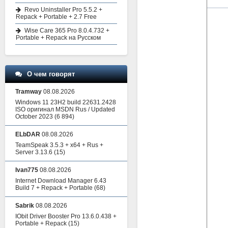
Revo Uninstaller Pro 5.5.2 +
Repack + Portable + 2.7 Free
Wise Care 365 Pro 8.0.4.732 +
Portable + Repack на Русском
О чем говорят
Tramway
08.08.2026
Windows 11 23H2 build 22631.2428
ISO оригинал MSDN Rus / Updated
October 2023
(6 894)
ELbDAR
08.08.2026
TeamSpeak 3.5.3 + x64 + Rus +
Server 3.13.6
(15)
Ivan775
08.08.2026
Internet Download Manager 6.43
Build 7 + Repack + Portable
(68)
Sabrik
08.08.2026
IObit Driver Booster Pro 13.6.0.438 +
Portable + Repack
(15)