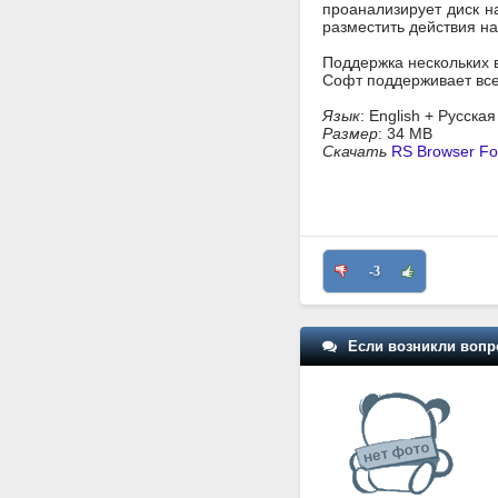
проанализирует диск н
разместить действия н
Поддержка нескольких 
Софт поддерживает все 
Язык
: English + Русска
Размер
: 34 MB
Скачать
RS Browser Fo
-3
Если возникли вопр