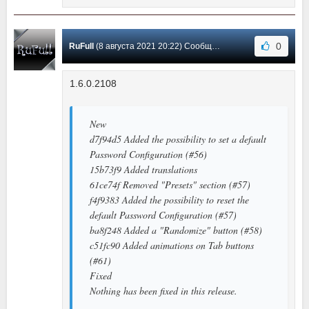
0
RuFull
(8 августа 2021 20:22) Сообщение #1
1.6.0.2108
New
d7f94d5 Added the possibility to set a default
Password Configuration (#56)
15b73f9 Added translations
61ce74f Removed "Presets" section (#57)
f4f9383 Added the possibility to reset the
default Password Configuration (#57)
ba8f248 Added a "Randomize" button (#58)
c51fc90 Added animations on Tab buttons
(#61)
Fixed
Nothing has been fixed in this release.