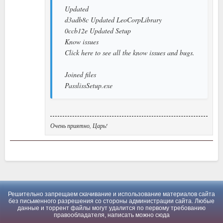
Updated
d3adb8c Updated LeoCorpLibrary
0ccb12e Updated Setup
Know issues
Click here to see all the know issues and bugs.
Joined files
PasslissSetup.exe
Очень приятно, Царь!
Решительно запрещаем скачивание и использование материалов сайта
без письменного разрешения со стороны администрации сайта. Любые
данные и торрент файлы могут удалится по первому требованию
правообладателя, написать можно
сюда