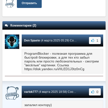
Отправить
Комментарии (2)
1
Den Spaete
(4 марта 2025 05:29) Сообщение #1
ProgramBlocker - полезная программа для
быстрой блокировки, а для тех кто забыл
пароль или просто любознательных - смотрим
"весёлые" картинки. Ссылка
https://disk.yandex.ru/i/IILED1J3tz0nCg
0
varlok777
(4 марта 2025 18:58) Сообщение #0
запалил контору)