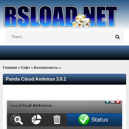
Главная
»
Софт
»
Безопасность
»
Panda Cloud Antivirus 3.0.1