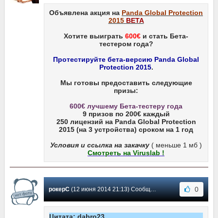
Объявлена акция на
Panda Global Protection
2015
BETA
Хотите выиграть
600€
и стать Бета-
тестером года?
Протестируйте бета-версию Panda Global
Protection 2015
.
Мы готовы предоставить следующие
призы:
600€ лучшему Бета-тестеру года
9 призов по 200€ каждый
250 лицензий на Panda Global Protection
2015 (на 3 устройства) сроком на 1 год
Условия и ссылка на закачку
( меньше 1 мб )
Cмотреть на Viruslab !
0
рокерС
(12 июня 2014 21:13) Сообщение #139
Цитата: dabro23