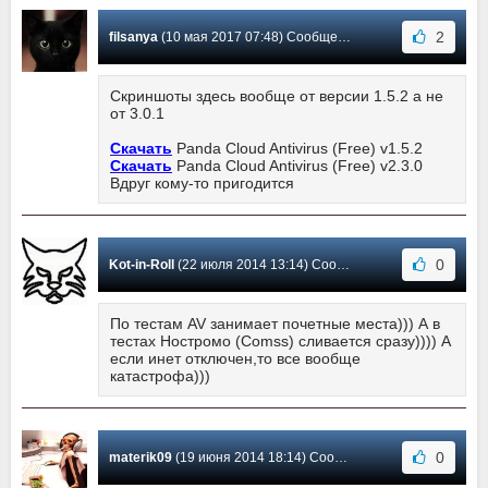
2
filsanya
(10 мая 2017 07:48) Сообщение #142
Скриншоты здесь вообще от версии 1.5.2 а не
от 3.0.1
Скачать
Panda Cloud Antivirus (Free) v1.5.2
Скачать
Panda Cloud Antivirus (Free) v2.3.0
Вдруг кому-то пригодится
0
Kot-in-Roll
(22 июля 2014 13:14) Сообщение #141
По тестам AV занимает почетные места))) А в
тестах Ностромо (Comss) сливается сразу)))) А
если инет отключен,то все вообще
катастрофа)))
0
materik09
(19 июня 2014 18:14) Сообщение #140