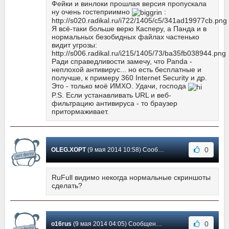
Фейки и винлоки прошлая версия пропускала
ну очень гостеприимно
:
http://s020.radikal.ru/i722/1405/c5/341ad19977cb.png
Я всё-таки больше верю Касперу, а Панда и в
нормальных безобидных файлах частенько
видит угрозы:
http://s006.radikal.ru/i215/1405/73/ba35fb038944.png
Ради справедливости замечу, что Panda -
неплохой антивирус... но есть бесплатные и
получше, к примеру 360 Internet Security и др.
Это - только моё ИМХО. Удачи, господа
P.S. Если устанавливать URL и веб-
фильтрацию антивируса - то браузер
притормаживает.
0
OLEG.XOPT
(9 мая 2014 10:58) Сообщение #129
RuFull видимо некогда нормальные скриншоты
сделать?
0
o16rus
(9 мая 2014 04:05) Сообщение #128