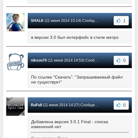
1
SHALK
(11 июня 2014 15:14) Сообщение #134
в версии 3.0 был интерфейс в стиле метро
0
nikson70
(11 июня 2014 14:53) Сообщение #133
По ссылке "Скачать": "Запрашиваемый файл
не существует"
0
RuFull
(11 июня 2014 14:27) Сообщение #132
Добавлена версия 3.0.1 Final - списка
изменений нет
Очень приятно, Царь!