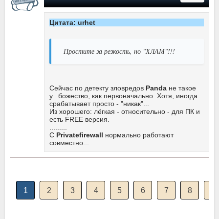
Цитата: urhet
Простите за резкость, но "ХЛАМ"!!!
Сейчас по детекту зловредов
Panda
не такое
у...божество, как первоначально. Хотя, иногда
срабатывает просто - "никак"...
Из хорошего: лёгкая - относительно - для ПК и
есть FREE версия.
.........
С
Privatefirewall
нормально работают
совместно...
1
2
3
4
5
6
7
8