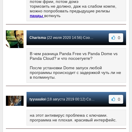
потом фрии, потом домэ
тормозить не должно, даж на слабом компе,
можно попробовать предыдущие релизы
панды
воткнуть
0
Charisma
(22 июля 2020 14:56) Сообщение #144
В чем разница Panda Free vs Panda Dome vs
Panda Cloud? и что посоетуете?
После установки Dome запуск любой
программы происходит с задержкой чуть ли не
в полминуты.
0
tyyuuuiioi
(18 августа 2019 00:12) Сообщение #143
на этот антивирус проблема с ключами.
программа не плохая. красивый интерфейс.