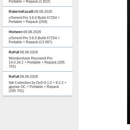
Portable + Repack
(1 822)
RubertoKavalli
08.08.2026
uTorrent Pro 3.6.0 Build 47254 +
Portable + Repack
(259)
Hisheen
08.08.2026
uTorrent Pro 3.6.0 Build 47254 +
Portable + Repack
(13 087)
RuFull
08.08.2026
Wondershare Recoverit Pro
14.0.34.2 + Portable + Repack
(295
701)
RuFull
08.08.2026
Nik Collection by DxO 9.1.0 + 8.2.2 +
другие ОС + Portable + Repack
(295 701)