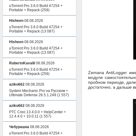
uTorrent Pro 3.6.0 Build 47254 +
Portable + Repack
(259)
Hisheen
08.08.2026
uTorrent Pro 3.6.0 Build 47254 +
Portable + Repack
(13 087)
Hisheen
08.08.2026
uTorrent Pro 3.6.0 Build 47254 +
Portable + Repack
(13 087)
RubertoKavalli
08.08.2026
uTorrent Pro 3.6.0 Build 47254 +
Zemana AntiLogger им
Portable + Repack
(259)
модуле самостоятельно
пробном периоде, дале
aziko662
08.08.2026
достаточно, а дальше в
System Mechanic Pro на Русском +
Ultimate Defense 26.5.1.249
(1 557)
aziko662
08.08.2026
PTC Creo 13.4.0.0 + HelpCenter +
12.4.4.0 + 10.0.11
(1 557)
Чебурашка
08.08.2026
uTorrent Pro 3.6.0 Build 47254 +