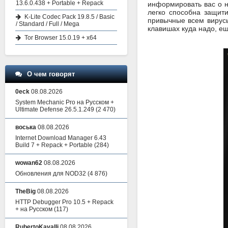
13.6.0.438 + Portable + Repack
информировать вас о н
легко способна защит
K-Lite Codec Pack 19.8.5 / Basic
привычные всем вирусы
/ Standard / Full / Mega
клавишах куда надо, ещ
Tor Browser 15.0.19 + x64
О чем говорят
0eck
08.08.2026
System Mechanic Pro на Русском +
Ultimate Defense 26.5.1.249
(2 470)
воська
08.08.2026
Internet Download Manager 6.43
Build 7 + Repack + Portable
(284)
wowan62
08.08.2026
Обновления для NOD32
(4 876)
TheBig
08.08.2026
HTTP Debugger Pro 10.5 + Repack
+ на Русском
(117)
RubertoKavalli
08.08.2026