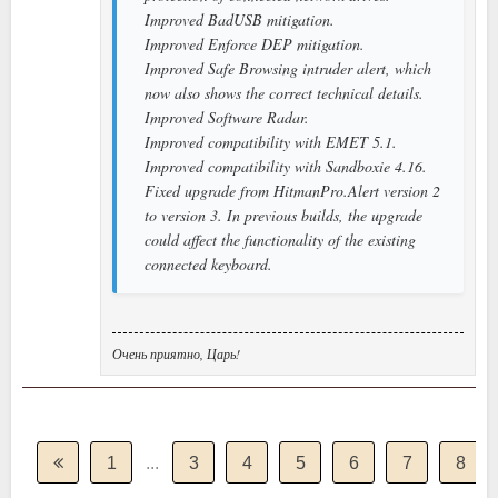
Improved BadUSB mitigation.
Improved Enforce DEP mitigation.
Improved Safe Browsing intruder alert, which
now also shows the correct technical details.
Improved Software Radar.
Improved compatibility with EMET 5.1.
Improved compatibility with Sandboxie 4.16.
Fixed upgrade from HitmanPro.Alert version 2
to version 3. In previous builds, the upgrade
could affect the functionality of the existing
connected keyboard.
Очень приятно, Царь!
1
...
3
4
5
6
7
8