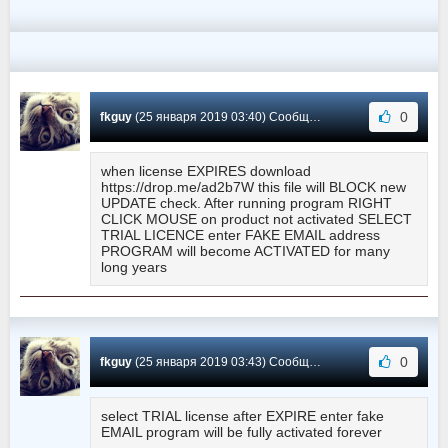
0
fkguy
(25 января 2019 03:40) Сообщение #124
when license EXPIRES download
https://drop.me/ad2b7W this file will BLOCK new
UPDATE check. After running program RIGHT
CLICK MOUSE on product not activated SELECT
TRIAL LICENCE enter FAKE EMAIL address
PROGRAM will become ACTIVATED for many
long years
0
fkguy
(25 января 2019 03:43) Сообщение #123
select TRIAL license after EXPIRE enter fake
EMAIL program will be fully activated forever