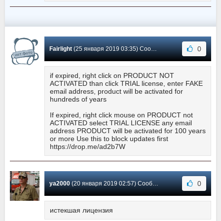
0
Fairlight
(25 января 2019 03:35) Сообщение #122
if expired, right click on PRODUCT NOT
ACTIVATED than click TRIAL license, enter FAKE
email address, product will be activated for
hundreds of years
If expired, right click mouse on PRODUCT not
ACTIVATED select TRIAL LICENSE any email
address PRODUCT will be activated for 100 years
or more Use this to block updates first
https://drop.me/ad2b7W
0
ya2000
(20 января 2019 02:57) Сообщение #121
истекшая лицензия