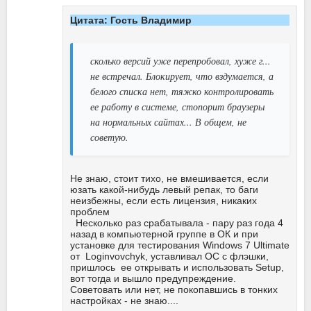
Цитата: Гость Владимир
сколько версий уже перепробовал, хуже г...
не встречал. Блокирует, что вздумается, а
белого списка нет, тяжко контролировать
ее работу в системе, стопорит браузеры
на нормальных сайтах... В общем, не
советую.
Не знаю, стоит тихо, не вмешивается, если
юзать какой-нибудь левый репак, то баги
неизбежны, если есть лицензия, никаких
проблем
Несколько раз срабатывала - пару раз года 4
назад в компьютерной группе в ОК и при
установке для тестирования Windows 7 Ultimate
от Loginvovchyk, уставливал ОС с флэшки,
пришлось ее открывать и использовать Setup,
вот тогда и вышло предупреждение.
Советовать или нет, не покопавшись в тонких
настройках - не знаю....