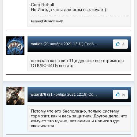
Спс) RuFull
Но Ингода читы для игры выключает(
Inmutef делает шоу
4
mafios
(21 ноября 2021 12:11) Сообщение #3
не ззнаю как в вин 11,в десятке все стримятся
ОТКЛЮЧИТЬ все это!
5
wizard76
(21 ноября 2021 12:18) Сообщение #2
Потому что это бесполезно, только систему
тормозит, как и весь защитник. Другое дело, что
кому-то это нужно, вот админ и написал где
включается.