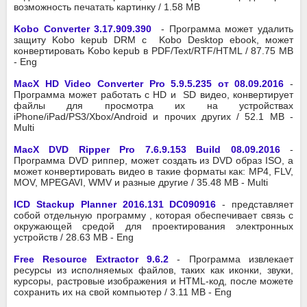
возможность печатать картинку / 1.58 MB
Kobo Converter 3.17.909.390
- Программа может удалить
защиту Kobo kepub DRM с Kobo Desktop ebook, может
конвертировать Kobo kepub в PDF/Text/RTF/HTML / 87.75 MB
- Eng
MacX HD Video Converter Pro 5.9.5.235 от 08.09.2016
-
Программа может работать с HD и SD видео, конвертирует
файлы для просмотра их на устройствах
iPhone/iPad/PS3/Xbox/Android и прочих других / 52.1 MB -
Multi
MacX DVD Ripper Pro 7.6.9.153 Build 08.09.2016
-
Программа DVD риппер, может создать из DVD образ ISO, а
может конвертировать видео в такие форматы как: MP4, FLV,
MOV, MPEGAVI, WMV и разные другие / 35.48 MB - Multi
ICD Stackup Planner 2016.131 DC090916
- представляет
собой отдельную программу , которая обеспечивает связь с
окружающей средой для проектирования электронных
устройств / 28.63 MB - Eng
Free Resource Extractor 9.6.2
- Программа извлекает
ресурсы из исполняемых файлов, таких как иконки, звуки,
курсоры, растровые изображения и HTML-код, после можете
сохранить их на свой компьютер / 3.11 MB - Eng