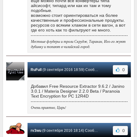
еще можно почти все конвертеры типа
айсисофт, типард или как их там и тому
подобные.
возможно стоит ориентироваться на более
качественные и профессиональные продукты.
ресурсов со всяким хламом в сети вагон, а вот
где его хоть как то фильтруют не много.
Местные флудеры и троли Скрудж, Таракан, Иго-го жуют
дубинку и топают в чилийский город.
0
RuFull
(9 сентября 2016 18:59) Сообщение #2
Добавил Free Resource Extractor 9.6.2 / Janino
3.0.1 / Materia Designer 2.2.0 Beta / Paranoia
Text Encryption for PC 12R4D
Очень приятно, Царь!
0
rv3wu
(9 сентября 2016 18:14) Сообщение #1