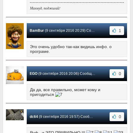
Махмуд, поджигай!
1
BamBur
(9 сентября 2016 20:29) Сообщение #8
Это очень удобно так-как видишь инфо. о
програме.
0
EGO
(9 сентября 2016 20:06) Сообщение #7
Да да, все правильно, может кому и
пригодиться
0
dc64
(9 сентября 2016 19:57) Сообщение #6
Руф , и ЭТО ПРАВИЛЬНО !!!