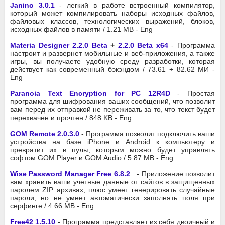
Janino
3.0.1
- легкий в работе встроенный компилятор,
который может компилировать наборы исходных файлов,
файловых классов, технологических выражений, блоков,
исходных файлов в памяти / 1.21 MB - Eng
Materia Designer 2.2.0 Beta
+
2.2.0 Beta x64
- Программа
настроит и развернет мобильные и веб-приложения, а также
игры, вы получаете удобную среду разработки, которая
действует как современный бэкэндом / 73.61 + 82.62 MИ -
Eng
Paranoia Text Encryption for PC 12R4D
- Простая
программа для шифрования ваших сообщений, что позволит
вам перед их отправкой не переживать за то, что текст будет
перехвачен и прочтен / 848 KB - Eng
GOM Remote 2.0.3.0
- Программа позволит подключить ваши
устройства на базе iPhone и Android к компьютеру и
превратит их в пульт, которым можно будет управлять
софтом GOM Player и GOM Audio / 5.87 MB - Eng
Wise Password Manager Free 6.8.2
- Приложение позволит
вам хранить ваши учетные данные от сайтов в защищенных
паролем ZIP архивах, плюс умеет генерировать случайные
пароли, но не умеет автоматически заполнять поля при
серфинге / 4.66 MB - Eng
Free42 1.5.10
- Программа представляет из себя двоичный и