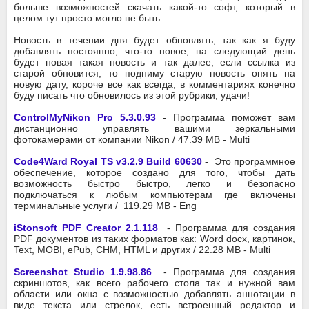
больше возможностей скачать какой-то софт, который в
целом тут просто могло не быть.
Новость в течении дня будет обновлять, так как я буду
добавлять постоянно, что-то новое, на следующий день
будет новая такая новость и так далее, если ссылка из
старой обновится, то подниму старую новость опять на
новую дату, короче все как всегда, в комментариях конечно
буду писать что обновилось из этой рубрики, удачи!
ControlMyNikon Pro 5.3.0.93
- Программа поможет вам
дистанционно управлять вашими зеркальными
фотокамерами от компании Nikon / 47.39 MB - Multi
Code4Ward Royal TS v3.2.9 Build 60630
- Это программное
обеспечение, которое создано для того, чтобы дать
возможность быстро быстро, легко и безопасно
подключаться к любым компьютерам где включены
терминальные услуги / 119.29 MB - Eng
iStonsoft PDF Creator 2.1.118
- Программа для создания
PDF документов из таких форматов как: Word docx, картинок,
Text, MOBI, ePub, CHM, HTML и других / 22.28 MB - Multi
Screenshot Studio 1.9.98.86
- Программа для создания
скриншотов, как всего рабочего стола так и нужной вам
области или окна с возможностью добавлять аннотации в
виде текста или стрелок, есть встроенный редактор и