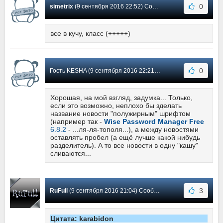
0
simetrix
(9 сентября 2016 22:52) Сообщение #14
все в кучу, класс (+++++)
0
Гость KESHA (9 сентября 2016 22:21) Сообщение #13
Хорошая, на мой взгляд, задумка... Только,
если это возможно, неплохо бы зделать
название новости "полужирным" шрифтом
(например так -
Wise Password Manager Free
6.8.2
- ...ля-ля-тополя...), а между новостями
оставлять пробел (а ещё лучше какой нибудь
разделитель). А то все новости в одну "кашу"
сливаются...
3
RuFull
(9 сентября 2016 21:04) Сообщение #12
Цитата: karabidon