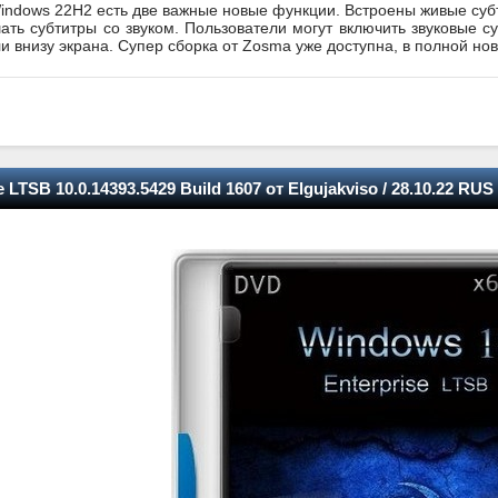
indows 22H2 есть две важные новые функции. Встроены живые суб
шать субтитры со звуком. Пользователи могут включить звуковые с
и внизу экрана. Супер сборка от Zosma уже доступна, в полной но
 LTSB 10.0.14393.5429 Build 1607 от Elgujakviso / 28.10.22 RUS