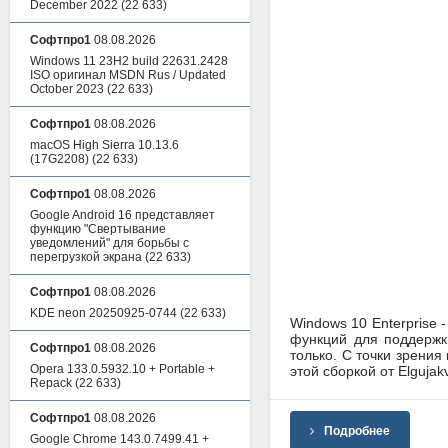
December 2022
(22 633)
Софтпро1
08.08.2026
Windows 11 23H2 build 22631.2428
ISO оригинал MSDN Rus / Updated
October 2023
(22 633)
Софтпро1
08.08.2026
macOS High Sierra 10.13.6
(17G2208)
(22 633)
Софтпро1
08.08.2026
Google Android 16 представляет
функцию "Свертывание
уведомлений" для борьбы с
перегрузкой экрана
(22 633)
Софтпро1
08.08.2026
KDE neon 20250925-0744
(22 633)
Windows 10 Enterprise 
функций для поддержк
Софтпро1
08.08.2026
только. С точки зрени
Opera 133.0.5932.10 + Portable +
этой сборкой от Elgujakv
Repack
(22 633)
Софтпро1
08.08.2026
Подробнее
Google Chrome 143.0.7499.41 +