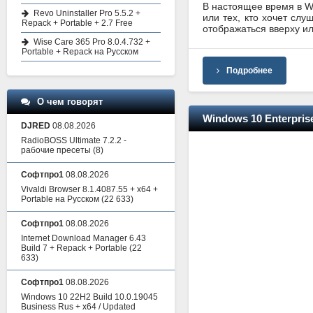
В настоящее время в W
Revo Uninstaller Pro 5.5.2 +
или тех, кто хочет слу
Repack + Portable + 2.7 Free
отображаться вверху ил
Wise Care 365 Pro 8.0.4.732 +
Portable + Repack на Русском
Подробнее
О чем говорят
Windows 10 Enterprise
DJRED
08.08.2026
RadioBOSS Ultimate 7.2.2 -
рабочие пресеты
(8)
Софтпро1
08.08.2026
Vivaldi Browser 8.1.4087.55 + x64 +
Portable на Русском
(22 633)
Софтпро1
08.08.2026
Internet Download Manager 6.43
Build 7 + Repack + Portable
(22
633)
Софтпро1
08.08.2026
Windows 10 22H2 Build 10.0.19045
Business Rus + x64 / Updated