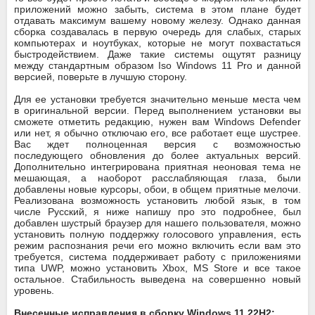
приложений можно забыть, система в этом плане будет
отдавать максимум вашему новому железу. Однако данная
сборка создавалась в первую очередь для слабых, старых
компьютерах и ноутбуках, которые не могут похвастаться
быстродействием. Даже такие системы ощутят разницу
между стандартным образом Iso Windows 11 Pro и данной
версией, поверьте в лучшую сторону.
Для ее установки требуется значительно меньше места чем
в оригинальной версии. Перед выполнением установки вы
сможете отметить редакцию, нужен вам Windows Defender
или нет, я обычно отключаю его, все работает еще шустрее.
Вас ждет полноценная версия с возможностью
последующего обновления до более актуальных версий.
Дополнительно интегрирована приятная неоновая тема не
мешающая, а наоборот расслабляющая глаза, были
добавлены новые курсоры, обои, в общем приятные мелочи.
Реализована возможность установить любой язык, в том
числе Русский, я ниже напишу про это подробнее, был
добавлен шустрый браузер для нашего пользователя, можно
установить полную поддержку голосового управления, есть
режим распознания речи его можно включить если вам это
требуется, система поддерживает работу с приложениями
типа UWP, можно установить Xbox, MS Store и все такое
остальное. Стабильность выведена на совершенно новый
уровень.
Внесенные исправления в сборку Windows 11 22H2: