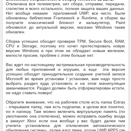
Отключена вся телеметрия, нет сбора, отправки, передачи,
статистик и всего остального, полная защита ваших данных.
Нет вообще никакие приложений UWP, все чисто. Были
обновлены библиотеки Framework и Runtime, в сборке вы
получите классический блокнот и калькулятор, Paint
обновился до актуальной версии, магазин Windows также
обновлен.
Сборка успешно обходит проверки TPM, Secure Boot, RAM,
CPU и Storage, поэтому кто хочет протестировать новую
версию Windows и при этом не обладает новым железом,
милости просим, проблем с этим больше нет.
Вас ждет по-настоящему экстремальная производительность
для любых приложений и игрушек, а еще эта версия
успешно обходит принудительное создание учетной записи
Microsoft во время установки / установки, вам надо просто
выбрать раздел куда установить и на этом манипуляции
заканчиваются. Раздел должен быть отформатирован кстати,
не надо ставить поверх!
Обратите внимание, что на рабочем столе есть папка Extras
- открываем папку, там есть подпапки, в целом все понятно,
но я напишу. Там можно включить виртуальную память (по
умолчанию она отключена), можно исправить ошибку входа
в аккаунт Xbox если она вообще у вас будет, далее там
утилита установлена для отключения автоматического
обновления системы, далее идут твики, потом UWP APPS где