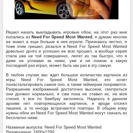
Решил начать выкладывать игровые обои, на этот раз мне
попались из
Need For Speed Most Wanted
, я думаю многие
ее знают, а еще больше в нее играли. Признаюсь честно, я
тоже этим грешил, резался в Need For Speed Most Wanted
довольно долго и успешно ее всю прошел, а вообще серия
стала уже не той совершенно, лепят их так быстро, что я
даже не успеваю за ними, уже и не помню в какую
последний раз играл, может быть как раз в эту самую.
В любом случае вас ждет большое количество картинок из
игры Need For Speed Most Wanted, кто хочет
понастальгировать самое оно, а также геймерам понравится.
Разрешение изображений достаточно высокое, смотреться
они должно нормально, я сам пока не ставил их, не моя
стихия, я все по бамбуку загоняюсь. Надеюсь в данном
архиве нет повторяющихся картинок, я вроде отсеял
лишнее, а то иногда встречаются повторы. В общем кому
нужны обои из Need For Speed Most Wanted могут скачать их
бесплатно ниже.
Название выпуска
: Need For Speed Most Wanted
Разрешение
: 1600x1200