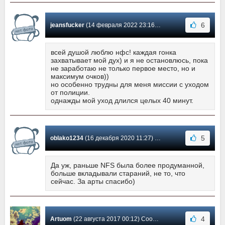
6
jeansfucker
(14 февраля 2022 23:16) Сообщение #6
всей душой люблю нфс! каждая гонка
захватывает мой дух) и я не остановлюсь, пока
не заработаю не только первое место, но и
максимум очков))
но особенно трудны для меня миссии с уходом
от полиции.
однажды мой уход длился целых 40 минут.
5
oblako1234
(16 декабря 2020 11:27) Сообщение #5
Да уж, раньше NFS была более продуманной,
больше вкладывали стараний, не то, что
сейчас. За арты спасибо)
4
Artuom
(22 августа 2017 00:12) Сообщение #4