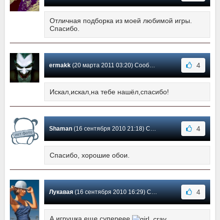
Отличная подборка из моей любимой игры.
Спасибо.
4
ermakk
(20 марта 2011 03:20) Сообщение #3
Искал,искал,на тебе нашёл,спасибо!
4
Shaman
(16 сентября 2010 21:18) Сообщение #2
Спасибо, хорошие обои.
4
Лукавая
(16 сентября 2010 16:29) Сообщение #1
А игрушка еще супереее