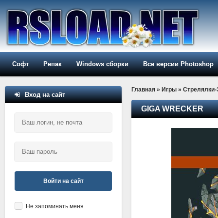
Софт
Репак
Windows сборки
Все версии Photoshop
Главная
»
Игры
»
Стрелялки
Вход на сайт
GIGA WRECKER
Войти на сайт
Не запоминать меня