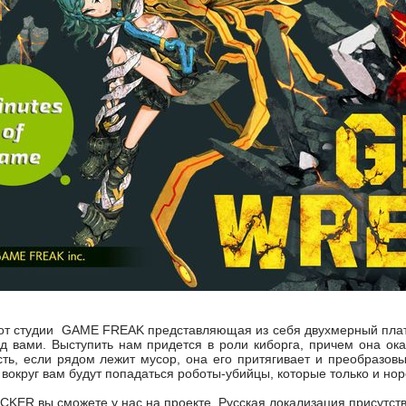
от студии GAME FREAK представляющая из себя двухмерный платф
д вами. Выступить нам придется в роли киборга, причем она ока
ь, если рядом лежит мусор, она его притягивает и преобразовы
 вокруг вам будут попадаться роботы-убийцы, которые только и нор
KER вы сможете у нас на проекте, Русская локализация присутству