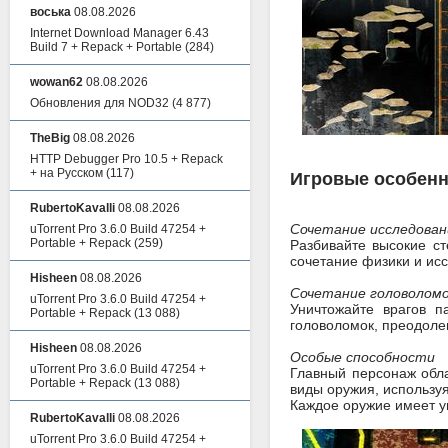
воська
08.08.2026
Internet Download Manager 6.43
Build 7 + Repack + Portable
(284)
wowan62
08.08.2026
Обновления для NOD32
(4 877)
TheBig
08.08.2026
HTTP Debugger Pro 10.5 + Repack
+ на Русском
(117)
Игровые особенн
RubertoKavalli
08.08.2026
Сочетание исследован
uTorrent Pro 3.6.0 Build 47254 +
Portable + Repack
(259)
Разбивайте высокие ст
сочетание физики и ис
Hisheen
08.08.2026
Сочетание головоломо
uTorrent Pro 3.6.0 Build 47254 +
Уничтожайте врагов 
Portable + Repack
(13 088)
головоломок, преодоле
Hisheen
08.08.2026
Особые способности
uTorrent Pro 3.6.0 Build 47254 +
Главный персонаж обл
Portable + Repack
(13 088)
виды оружия, используя
Каждое оружие имеет у
RubertoKavalli
08.08.2026
uTorrent Pro 3.6.0 Build 47254 +