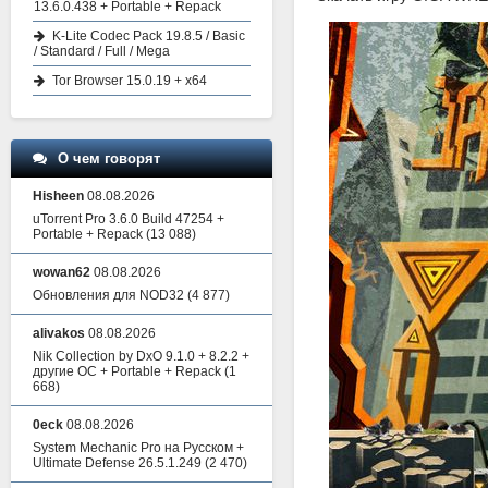
13.6.0.438 + Portable + Repack
K-Lite Codec Pack 19.8.5 / Basic
/ Standard / Full / Mega
Tor Browser 15.0.19 + x64
О чем говорят
Hisheen
08.08.2026
uTorrent Pro 3.6.0 Build 47254 +
Portable + Repack
(13 088)
wowan62
08.08.2026
Обновления для NOD32
(4 877)
alivakos
08.08.2026
Nik Collection by DxO 9.1.0 + 8.2.2 +
другие ОС + Portable + Repack
(1
668)
0eck
08.08.2026
System Mechanic Pro на Русском +
Ultimate Defense 26.5.1.249
(2 470)