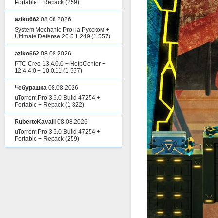
Portable + Repack
(259)
aziko662
08.08.2026
System Mechanic Pro на Русском +
Ultimate Defense 26.5.1.249
(1 557)
aziko662
08.08.2026
PTC Creo 13.4.0.0 + HelpCenter +
12.4.4.0 + 10.0.11
(1 557)
Чебурашка
08.08.2026
uTorrent Pro 3.6.0 Build 47254 +
Portable + Repack
(1 822)
RubertoKavalli
08.08.2026
uTorrent Pro 3.6.0 Build 47254 +
Portable + Repack
(259)