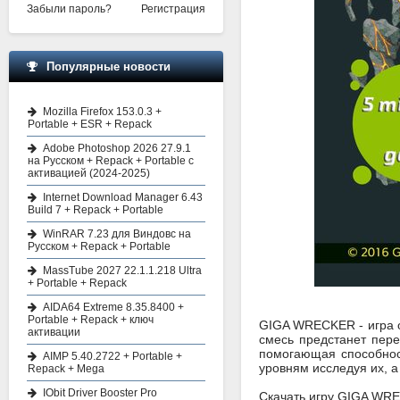
Забыли пароль?
Регистрация
Популярные новости
Mozilla Firefox 153.0.3 +
Portable + ESR + Repack
Adobe Photoshop 2026 27.9.1
на Русском + Repack + Portable с
активацией (2024-2025)
Internet Download Manager 6.43
Build 7 + Repack + Portable
WinRAR 7.23 для Виндовс на
Русском + Repack + Portable
MassTube 2027 22.1.1.218 Ultra
+ Portable + Repack
AIDA64 Extreme 8.35.8400 +
Portable + Repack + ключ
GIGA WRECKER - игра 
активации
смесь предстанет пере
помогающая способност
AIMP 5.40.2722 + Portable +
уровням исследуя их, а
Repack + Mega
IObit Driver Booster Pro
Скачать игру GIGA WREC