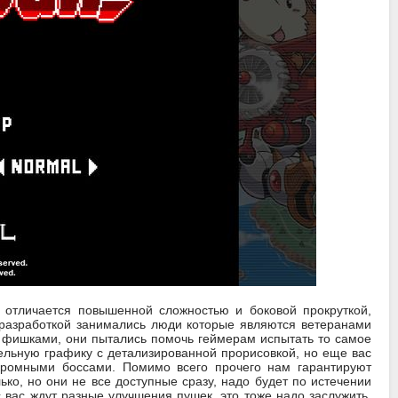
 отличается повышенной сложностью и боковой прокруткой,
 разработкой занимались люди которые являются ветеранами
 фишками, они пытались помочь геймерам испытать то самое
сельную графику с детализированной прорисовкой, но еще вас
огромными боссами. Помимо всего прочего нам гарантируют
ко, но они не все доступные сразу, надо будет по истечении
 вас ждут разные улучшения пушек, это тоже надо заслужить,