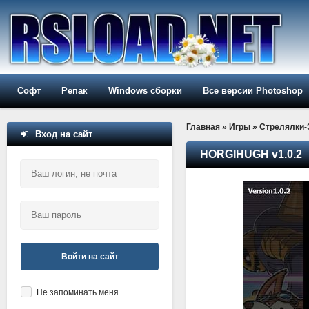
Софт
Репак
Windows сборки
Все версии Photoshop
Главная
»
Игры
»
Стрелялки
Вход на сайт
HORGIHUGH v1.0.2
Войти на сайт
Не запоминать меня