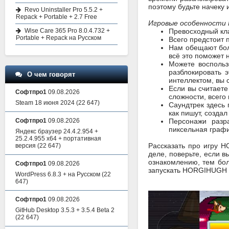
поэтому будьте начеку 
Revo Uninstaller Pro 5.5.2 +
Repack + Portable + 2.7 Free
Игровые особенност
Wise Care 365 Pro 8.0.4.732 +
Превосходный кла
Portable + Repack на Русском
Всего предстоит 
Нам обещают бол
всё это поможет 
Можете воспольз
разблокировать 
О чем говорят
интеллектом, вы 
Если вы считает
Софтпро1
09.08.2026
сложности, всего 
Steam 18 июня 2024
(22 647)
Саундтрек здесь 
как пишут, созда
Софтпро1
09.08.2026
Персонажи разр
пиксельная графи
Яндекс браузер 24.4.2.954 +
25.2.4.955 x64 + портативная
Рассказать про игру 
версия
(22 647)
деле, поверьте, если в
ознакомлению, тем бол
Софтпро1
09.08.2026
запускать HORGIHUGH и
WordPress 6.8.3 + на Русском
(22
647)
Софтпро1
09.08.2026
GitHub Desktop 3.5.3 + 3.5.4 Beta 2
(22 647)