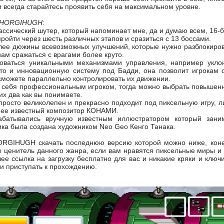
и всегда старайтесь проявить себя на максимальном уровне.
и HORGIHUGH
:
ссический шутер, который напоминает мне, да и думаю всем, 16-б
пройти через шесть различных этапов и сразиться с 13 боссами.
ее дюжины всевозможных улучшений, которые нужно разблокироват
нам сражаться с врагами более круто.
оваться уникальными механизмами управления, например уклон
это и инновационную систему под Бадди, она позволит игрокам
сможете параллельно контролировать их движении.
е себя профессиональным игроком, тогда можно выбрать повышенн
их два как вы понимаете.
просто великолепен и прекрасно подходит под пиксельную игру, л
л ее известный композитор КОНАМИ.
абатывались вручную известным иллюстратором который зани
ка была создана художником Neo Geo Кенго Танака.
HORGIHUGH скачать последнюю версию которой можно ниже, коне
ы ценитель данного жанра, если вам нравятся пиксельные миры и 
ее ссылка на загрузку бесплатно для вас и никакие кряки и ключи
 приступать к прохождению.