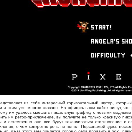
дставляет из себя интересный горизонтальный шутер, который
и и этим уже многое сказано. На официальном сайте пишут, что
этому им удалось смешать пиксельную графику с новыми модными
авить им ретро-приключение, вы получите не только красивую пик
ы и естественно они все будут заканчиваться столкновение с 
иления, о чем конкретно речь не понял. Персонажей здесь несколь
ь их, из-за этого вам придётся хорошо себя проявить в бою, плюс