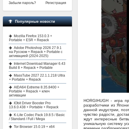
Забыли пароль?
Регистрация
Популярные новости
Mozilla Firefox 153.0.3 +
Portable + ESR + Repack
Adobe Photoshop 2026 27.9.1
на Русском + Repack + Portable с
активацией (2024-2025)
Internet Download Manager 6.43
Build 8 + Repack + Portable
MassTube 2027 22.1.1.218 Ultra
+ Portable + Repack
AIDA64 Extreme 8.35.8400 +
Portable + Repack + ключ
активации
HORGIHUGH - игра пре
IObit Driver Booster Pro
разработчики из Япони
13.6.0.438 + Portable + Repack
данной индустрии, по
чувство радости, дост
K-Lite Codec Pack 19.8.5 / Basic
ждут интересные битв
/ Standard / Full / Mega
уникальную систему ус
Tor Browser 15.0.19 + x64
времени разблокироват