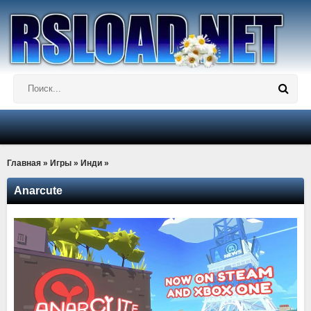
Главная
»
Игры
»
Инди
»
Anarcute