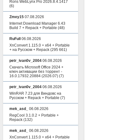
Rons WebLynx Pro 2026.8.4.1417
(6)
Zmey15
07.08.2026
Internet Download Manager 6.43
Build 7 + Repack + Portable
(48)
RuFull
06.08.2026
XnConvert 1.115.0 + x64 + Portable
+ на Русском + Repack
(295 661)
petr_ivan0v_2004
06.08.2026
Скачать Microsoft Office 2024 +
ключ активации без торрент -
16.0.17932.20884 (2026.07)
(7)
petr_ivan0v_2004
06.08.2026
WinRAR 7.23 для Виндовс на
Русском + Repack + Portable
(7)
mek_asd_
06.08.2026
RegCool 3.1.0.2 + Portable +
Repack
(132)
mek_asd_
06.08.2026
XnConvert 1.115.0 + x64 + Portable