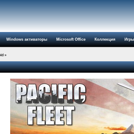
Windows активаторы
Microsoft Office
Коллекция
Игр
id
»