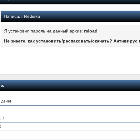
Написал:
Rediska
Я установил пароль на данный архив:
rsload
Не знаете, как установить/распаковать/скачать? Антивирус 
е:
о денег
1.1
0