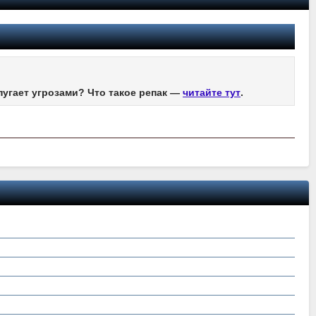
пугает угрозами? Что такое репак —
читайте тут
.