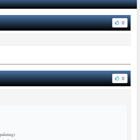
0
0
updating)