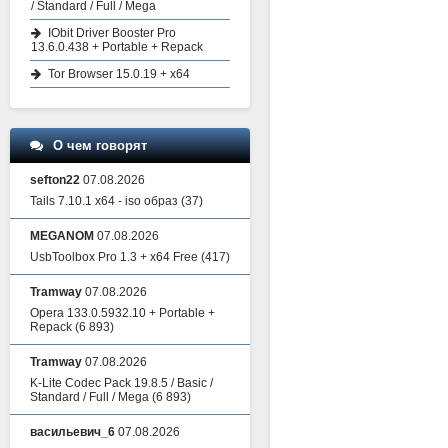
/ Standard / Full / Mega
IObit Driver Booster Pro
13.6.0.438 + Portable + Repack
Tor Browser 15.0.19 + x64
О чем говорят
sefton22
07.08.2026
Tails 7.10.1 x64 - iso образ
(37)
MEGANOM
07.08.2026
UsbToolbox Pro 1.3 + x64 Free
(417)
Tramway
07.08.2026
Opera 133.0.5932.10 + Portable +
Repack
(6 893)
Tramway
07.08.2026
K-Lite Codec Pack 19.8.5 / Basic /
Standard / Full / Mega
(6 893)
васильевич_6
07.08.2026