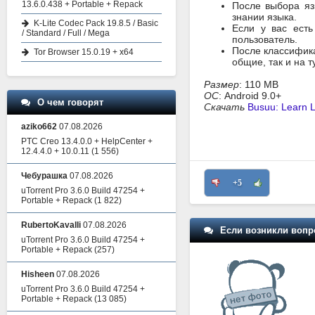
13.6.0.438 + Portable + Repack
После выбора яз
знании языка.
K-Lite Codec Pack 19.8.5 / Basic
Если у вас есть
/ Standard / Full / Mega
пользователь.
После классифика
Tor Browser 15.0.19 + x64
общие, так и на т
Размер
: 110 MB
ОС
: Android 9.0+
О чем говорят
Скачать
Busuu: Learn 
aziko662
07.08.2026
PTC Creo 13.4.0.0 + HelpCenter +
12.4.4.0 + 10.0.11
(1 556)
Чебурашка
07.08.2026
+5
uTorrent Pro 3.6.0 Build 47254 +
Portable + Repack
(1 822)
RubertoKavalli
07.08.2026
Если возникли вопр
uTorrent Pro 3.6.0 Build 47254 +
Portable + Repack
(257)
Hisheen
07.08.2026
uTorrent Pro 3.6.0 Build 47254 +
Portable + Repack
(13 085)