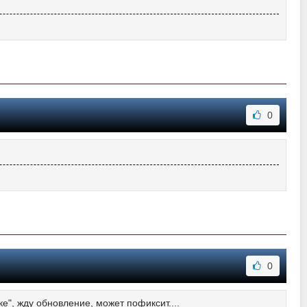
0
0
е", жду обновление, может пофиксит....