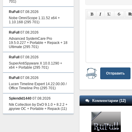
701)
RuFull
07.08.2026
Nobe OmniScope 1.11.52 x64 +
1.10.168
(295 701)
RuFull
07.08.2026
Advanced SystemCare Pro
19.5.0.227 + Portable + Repack + 18
Ultimate
(295 701)
RuFull
07.08.2026
SuperAntiSpyware X 10.0.1290 +
x64 + Portable
(295 701)
Отправить
RuFull
07.08.2026
Lucen Timeline Expert 14.22.00.00 /
Office Timeline Pro
(295 701)
Splendid1440
07.08.2026
Комментарии (12)
Nik Collection by DxO 9.1.0 + 8.2.2 +
другие ОС + Portable + Repack
(11)