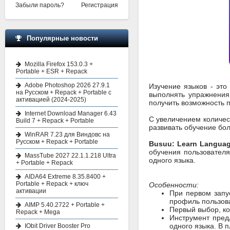
Забыли пароль?
Регистрация
Популярные новости
Mozilla Firefox 153.0.3 +
Portable + ESR + Repack
Adobe Photoshop 2026 27.9.1
Изучение языков - эт
на Русском + Repack + Portable с
выполнять упражнения
активацией (2024-2025)
получить возможность п
Internet Download Manager 6.43
С увеличением количес
Build 7 + Repack + Portable
развивать обучение бол
WinRAR 7.23 для Виндовс на
Русском + Repack + Portable
Busuu: Learn Langua
обучения пользователя
MassTube 2027 22.1.1.218 Ultra
одного языка.
+ Portable + Repack
AIDA64 Extreme 8.35.8400 +
Portable + Repack + ключ
Особенности:
активации
При первом запу
профиль пользов
AIMP 5.40.2722 + Portable +
Первый выбор, ко
Repack + Mega
Инструмент предл
одного языка. В 
IObit Driver Booster Pro