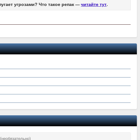
пугает угрозами? Что такое репак —
читайте тут
.