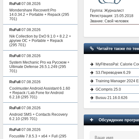
RuFull
07.08.2026
Wondershare Recoverit Pro
Группа: Журналист
14.0.34.2 + Portable + Repack
(295
Регистрация: 15.05.2018
701)
Звание: Свой человек
RuFull
07.08.2026
Nik Collection by DxO 9.1.0 + 8.2.2 +
другие ОС + Portable + Repack
(295 701)
Читайте также по тем
RuFull
07.08.2026
System Mechanic Pro на Русском +
MyFitnessPal: Calorie Co
Ultimate Defense 26.5.1.249
(295
701)
S3.Переводчик 6.29
Training Manager 2024 En
RuFull
07.08.2026
Coolmuster Android Assistant 6.1.60
GCompris 25.0
+ Repack / Lab.Fone for Android
6.2.18
(295 701)
Busuu 21.16.0.626
RuFull
07.08.2026
Android SMS + Contacts Recovery
6.2.10
(295 701)
Обсуждение програм
RuFull
07.08.2026
FocusMe 7.8.5.3 + x64 + Full
(295