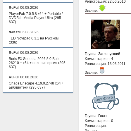
Регистрация: 22.06.2010
RuFull
06.08.2026
Звание:
PlayerFab 7.0.5.8 x64 + Portable /
DVDFab Media Player Ultra
(295
637)
dwesti
06.08.2026
TED Notepad 6.3.1 на Русском
(336)
RuFull
06.08.2026
Группа:
Заглянувший
Boris FX Sequoia 2026.5.0 Build
Комментариев: 4
26210 + x64 + полная версия
(295
Регистрация: 13.03.2011
637)
Звание:
RuFull
06.08.2026
Chaos Enscape 4.19.0.2748 x64 +
Библиотеки
(295 637)
Группа: Гости
Комментариев: 0
Регистрация: --
Звание: