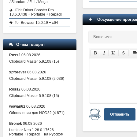
/ Standard / Full / Mega
IObit Driver Booster Pro
13.6.0.438 + Portable + Repack
Обсуждение програм
Tor Browser 15.0.19 + x64
О чем говорят
Ross2
06.08.2026
Clipboard Master 5.9.108
(15)
xpforever
06.08.2026
Clipboard Master 5.9.108
(2 036)
Ross2
06.08.2026
Clipboard Master 5.9.108
(15)
wowan62
06.08.2026
Обновления для NOD32
(4 871)
Отправить
Bronek
06.08.2026
Luminar Neo 1.28.0.17626 +
Portable + Repack + на Русском