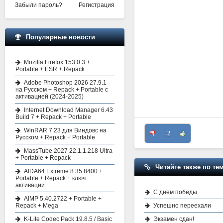
Забыли пароль?
Регистрация
Популярные новости
Mozilla Firefox 153.0.3 +
Portable + ESR + Repack
Adobe Photoshop 2026 27.9.1
на Русском + Repack + Portable с
активацией (2024-2025)
Internet Download Manager 6.43
Build 7 + Repack + Portable
WinRAR 7.23 для Виндовс на
-2
Русском + Repack + Portable
MassTube 2027 22.1.1.218 Ultra
+ Portable + Repack
Читайте также по тем
AIDA64 Extreme 8.35.8400 +
Portable + Repack + ключ
активации
C днем победы
AIMP 5.40.2722 + Portable +
Успешно переехали
Repack + Mega
Экзамен сдан!
K-Lite Codec Pack 19.8.5 / Basic