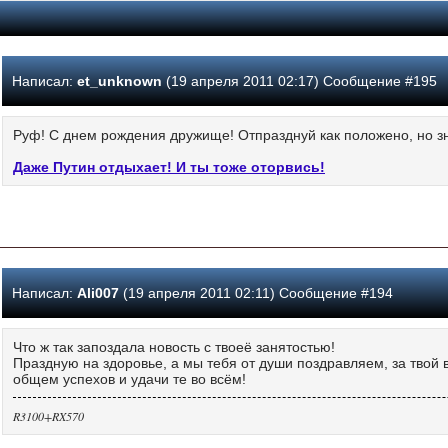
Написал:
et_unknown
(19 апреля 2011 02:17) Сообщение #195
Руф! С днем рождения дружище! Отпразднуй как положено, но з
Даже Путин отдыхает! И ты тоже оторвись!
Написал:
Ali007
(19 апреля 2011 02:11) Сообщение #194
Что ж так запоздала новость с твоеё занятостью!
Праздную на здоровье, а мы тебя от души поздравляем, за твой в
общем успехов и удачи те во всём!
R3100+RX570