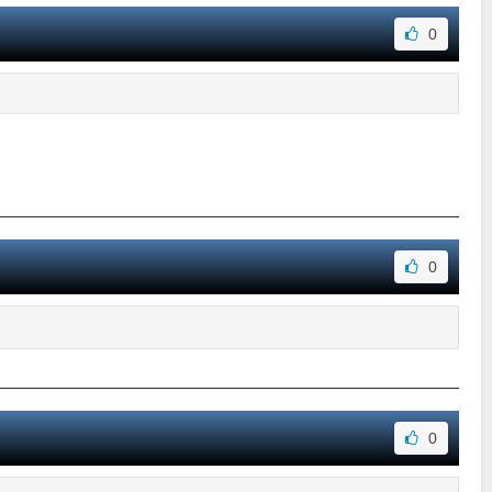
0
0
0