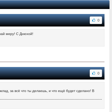
0
най меру! С Днюхой!
0
клад, за всё что ты делаешь, и что ещё будет сделано! В