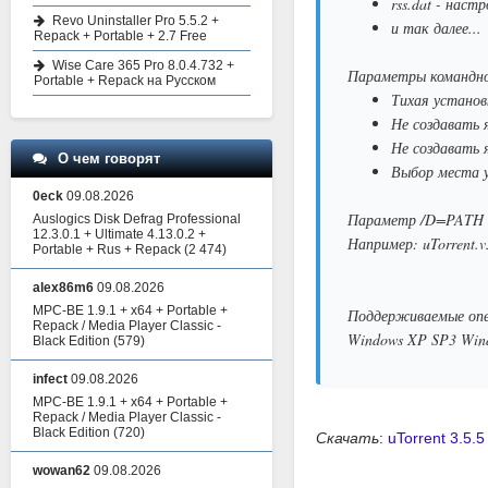
rss.dat - наст
Revo Uninstaller Pro 5.5.2 +
и так далее...
Repack + Portable + 2.7 Free
Wise Care 365 Pro 8.0.4.732 +
Параметры командно
Portable + Repack на Русском
Тихая установк
Не создавать 
Не создавать 
О чем говорят
Выбор места 
0eck
09.08.2026
Параметр /D=PATH с
Auslogics Disk Defrag Professional
12.3.0.1 + Ultimate 4.13.0.2 +
Например: uTorrent.v
Portable + Rus + Repack
(2 474)
alex86m6
09.08.2026
MPC-BE 1.9.1 + x64 + Portable +
Поддерживаемые опе
Repack / Media Player Classic -
Windows XP SP3 Windo
Black Edition
(579)
infect
09.08.2026
MPC-BE 1.9.1 + x64 + Portable +
Repack / Media Player Classic -
Black Edition
(720)
Скачать
:
uTorrent 3.5.
wowan62
09.08.2026