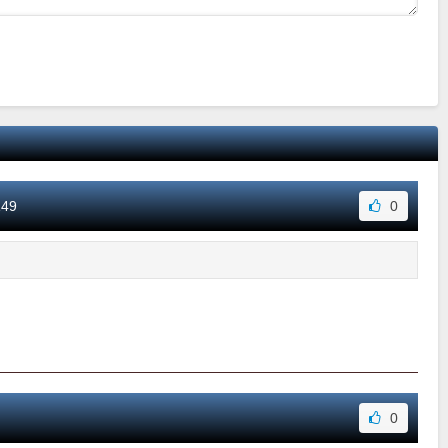
149
0
0