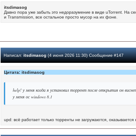
itsdimasog
Давно пора уже забыть это недоразумение в виде uTorrent. На се
и Transmission, все остальное просто мусор на их фоне.
Написал:
itsdimasog
(4 июня 2026 11:30) Сообщение #147
Цитата: itsdimasog
help! у меня когда я установил торрент после открытия он виснет
у меня ос windows 8.1
upd: всё работает только торренты не загружаются, оказываетс