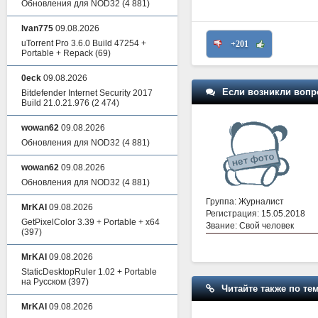
Обновления для NOD32
(4 881)
Ivan775
09.08.2026
uTorrent Pro 3.6.0 Build 47254 +
+201
Portable + Repack
(69)
0eck
09.08.2026
Если возникли вопр
Bitdefender Internet Security 2017
Build 21.0.21.976
(2 474)
wowan62
09.08.2026
Обновления для NOD32
(4 881)
wowan62
09.08.2026
Обновления для NOD32
(4 881)
Группа: Журналист
MrKAI
09.08.2026
Регистрация: 15.05.2018
GetPixelColor 3.39 + Portable + x64
Звание: Свой человек
(397)
MrKAI
09.08.2026
StaticDesktopRuler 1.02 + Portable
на Русском
(397)
Читайте также по тем
MrKAI
09.08.2026