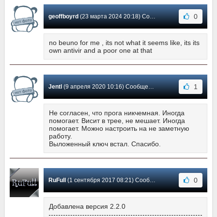
0
geoffboyrd
(23 марта 2024 20:18) Сообщение #17
no beuno for me , its not what it seems like, its its
own antivir and a poor one at that
1
Jentl
(9 апреля 2020 10:16) Сообщение #16
Не согласен, что прога никчемная. Иногда
помогает. Висит в трее, не мешает. Иногда
помогает. Можно настроить на не заметную
работу.
Выложенный ключ встал. Спасибо.
0
RuFull
(1 сентября 2017 08:21) Сообщение #15
Добавлена версия 2.2.0