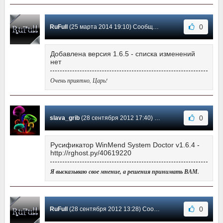
0
RuFull
(25 марта 2014 19:10) Сообщение #9
Добавлена версия 1.6.5 - списка изменений
нет
Очень приятно, Царь!
0
slava_grib
(28 сентября 2012 17:40) Сообщение #8
Русификатор WinMend System Doctor v1.6.4 -
http://rghost.ру/40619220
Я высказываю свое мнение, а решения принимать ВАМ.
0
RuFull
(28 сентября 2012 13:28) Сообщение #7