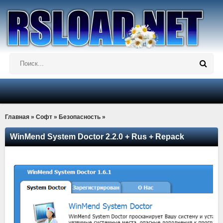
Главная
»
Софт
»
Безопасность
»
WinMend System Doctor 2.2.0 + Rus + Repack