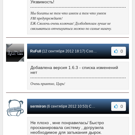
Уязвимость!
Мы богаты не тем что имеем а тем что умеем
FBI предупреждает!
ЕЖ-Сволочь-очень колючая! Долбодятлам лучше не
связыватьса-отчешуитьса можно по самые нихачу.
0
RuFull
(12 сентября 2012 18:17) Сообщение #4
Добавлена версия 1.6.3 - списка изменений
нет
Очень приятно, Царь!
0
sermiron
(6 сентября 2012 10:53) Сообщение #3
Не плохо , мне понравилась/ Быстро
просканировала систему , догрузила
необходимое для затыкания дырок.