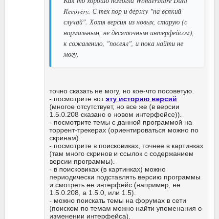
Как то хорошо помогла Wondershare Data
Recovery. С тех пор и держу "на всякий
случай". Хотя версия из новых, старую (с
нормальным, не десяточным интерфейсом),
к сожалению, "посеял", и пока найти не
могу.
точно сказать не могу, но кое-что посоветую.
- посмотрите вот
эту историю версий
(многое отсутствует, но все же (в версии
1.5.0.208 сказано о новом интерфейсе)).
- посмотрите темы с данной программой на
торрент-трекерах (ориентироваться можно по
скринам).
- посмотрите в поисковиках, точнее в картинках
(там много скринов и ссылок с содержанием
версии программы).
- в поисковиках (в картинках) можно
периодически подставлять версию программы
и смотреть ее интерфейс (например, не
1.5.0.208, а 1.5.0, или 1.5).
- можно поискать темы на форумах в сети
(поиском по темам можно найти упоменания о
изменении интерфейса).