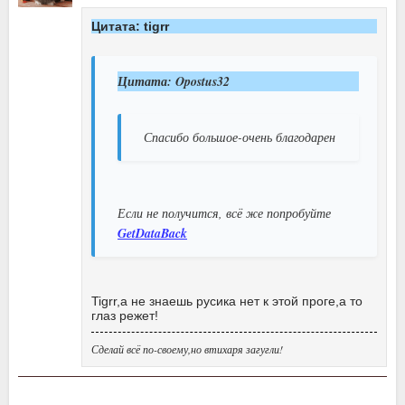
Цитата: tigrr
Цитата: Opostus32
Спасибо большое-очень благодарен
Если не получится, всё же попробуйте
GetDataBack
Tigrr,а не знаешь русика нет к этой проге,а то
глаз режет!
Сделай всё по-своему,но втихаря загугли!