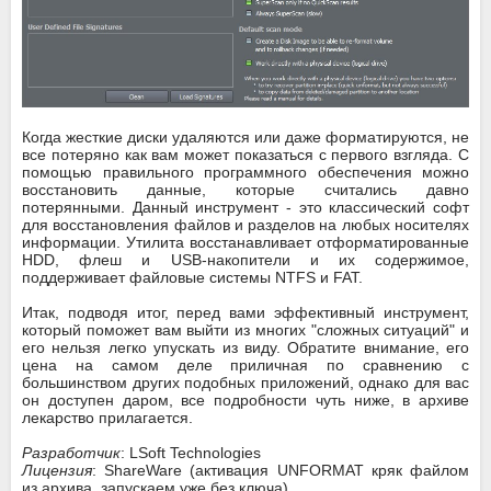
Когда жесткие диски удаляются или даже форматируются, не
все потеряно как вам может показаться с первого взгляда. С
помощью правильного программного обеспечения можно
восстановить данные, которые считались давно
потерянными. Данный инструмент - это классический софт
для восстановления файлов и разделов на любых носителях
информации. Утилита восстанавливает отформатированные
HDD, флеш и USB-накопители и их содержимое,
поддерживает файловые системы NTFS и FAT.
Итак, подводя итог, перед вами эффективный инструмент,
который поможет вам выйти из многих "сложных ситуаций" и
его нельзя легко упускать из виду. Обратите внимание, его
цена на самом деле приличная по сравнению с
большинством других подобных приложений, однако для вас
он доступен даром, все подробности чуть ниже, в архиве
лекарство прилагается.
Разработчик
: LSoft Technologies
Лицензия
: ShareWare (активация UNFORMAT кряк файлом
из архива, запускаем уже без ключа)