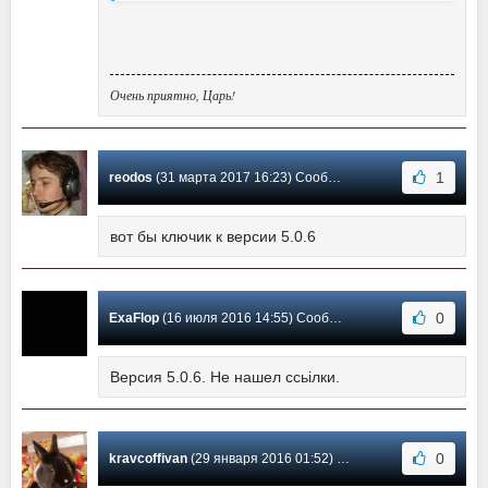
Очень приятно, Царь!
1
reodos
(31 марта 2017 16:23) Сообщение #14
вот бы ключик к версии 5.0.6
0
ExaFlop
(16 июля 2016 14:55) Сообщение #13
Версия 5.0.6. Не нашел ссьiлки.
0
kravcoffivan
(29 января 2016 01:52) Сообщение #12