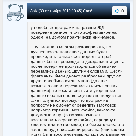
0
Joix
(30 сентября 2019 10:45) Сообщение #21
у подобных программ на разных ЖД
поведение разное, что-то эффективное на
одном, на другом практически никчемное...
...тут можно о многом разговаривать, но
лучшее восстановление данных будет
происходить только если перед потерей
данных была произведена дефрагментация, а
после потери не производилась объемная
перезапись данных. Другими словами, ...если
фрагменты были далеко разбросаны друг от
друга, и их было очень много (да еще
возможно они и перезаписывались новыми
данными), то восстановить эти утерянные
данные в большенстве случаев не получится.
...не получится потому, что программа
попросту не сможет определить заголовок
например картинки, муз. файла, какого-то
документа и пр. (возможно сможет
восстановить середину файла, середину с
хвостом или только хвост, но без заголовка эта
часть не будет классифицирована (они как-бы
могут быть восстановимы, но т.к. программа не