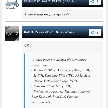
1
vedrusta
(28 мая 2019 19:45) Сообщение #16
А какой пароль для архива?
2
RuFull
(15 мая 2019 18:07) Сообщение #15
8.0
- Added more pre-defined file signatures
recognition:
- Microsoft Office Documents (ONE, PUB)
- MySQL Database Files (IBD, FRM, MYI)
- Oracle VirtualBox Image (VDI)
- Betacase Client Info (BCB)
- Professional package: The latest Active@
Boot Disk with Boot Disk Creator
improvements