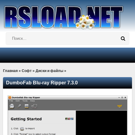
Главная
»
Софт
»
Диски и файлы
»
DumboFab Blu-ray Ripper 7.3.0