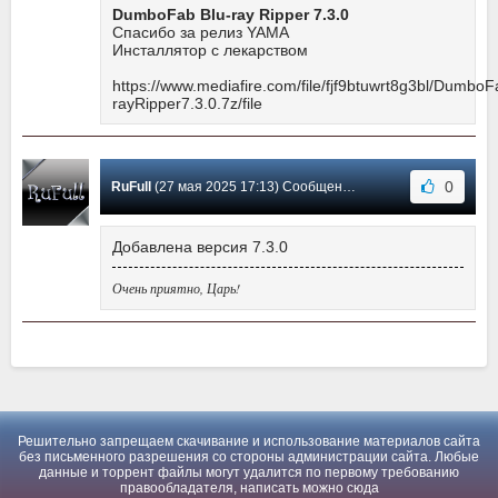
DumboFab Blu-ray Ripper 7.3.0
Спасибо за релиз YAMA
Инсталлятор с лекарством
https://www.mediafire.com/file/fjf9btuwrt8g3bl/DumboF
rayRipper7.3.0.7z/file
0
RuFull
(27 мая 2025 17:13) Сообщение #1
Добавлена версия 7.3.0
Очень приятно, Царь!
Решительно запрещаем скачивание и использование материалов сайта
без письменного разрешения со стороны администрации сайта. Любые
данные и торрент файлы могут удалится по первому требованию
правообладателя, написать можно
сюда