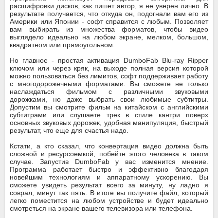
расшифровки дисков, как пишет автор, я не уверен лично. В
результате получается, что откуда он, подогнали вам его из
Америки или Японии - софт справится с любым. Позволяет
вам выбирать из множества форматов, чтобы видео
выглядело идеально на любом экране, мелком, большом,
квадратном или прямоугольном.
Но главное - простая активация DumboFab Blu-ray Ripper
ключом или через кряк, на выходе полная версия которой
можно пользоваться без лимитов, софт поддерживает работу
с многодорожечными форматами. Вы сможете не только
наслаждаться фильмом с различными звуковыми
дорожками, но даже выбрать свои любимые субтитры.
Допустим вы смотрите фильм на китайском с английскими
субтитрами или слушаете трек в стиле кантри поверх
основных звуковых дорожек, удобная манипуляция, быстрый
результат, что еще для счастья надо.
Кстати, а кто сказал, что конвертация видео должна быть
сложной и ресурсоемкой, побейте этого человека в таком
случае. Запустив DumboFab у вас изменится мнение.
Программа работает быстро и эффективно благодаря
новейшим технологиям и аппаратному ускорению. Вы
сможете увидеть результат всего за минуту, ну ладно я
соврал, минут так пять. В итоге вы получите файл, который
легко поместится на любом устройстве и будет идеально
смотреться на экране вашего телевизора или телефона.