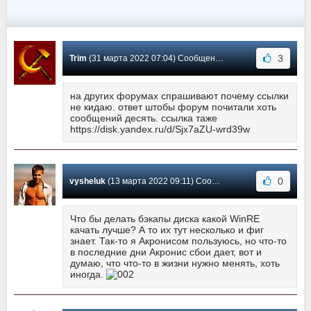
3
Trim
(31 марта 2022 07:04) Сообщение #497
на других форумах спрашивают почему ссылки
не кидаю. ответ штобы форум почитали хоть
сообщений десять. ссылка таже
https://disk.yandex.ru/d/Sjx7aZU-wrd39w
0
vysheluk
(13 марта 2022 09:11) Сообщение #496
Что бы делать бэкапы диска какой WinRE
качать лучше? А то их тут несколько и фиг
знает. Так-то я Акронисом пользуюсь, но что-то
в последние дни Акронис сбои дает, вот и
думаю, что что-то в жизни нужно менять, хоть
иногда.