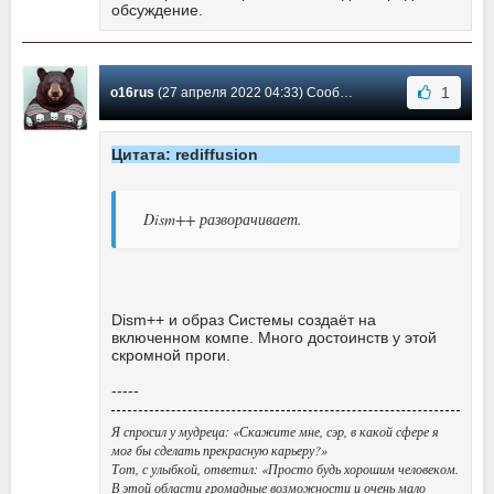
обсуждение.
1
o16rus
(27 апреля 2022 04:33) Сообщение #503
Цитата: rediffusion
Dism++ разворачивает.
Dism++ и образ Системы создаёт на
включенном компе. Много достоинств у этой
скромной проги.
-----
Я спросил у мудреца: «Скажите мне, сэр, в какой сфере я
мог бы сделать прекрасную карьеру?»
Тот, с улыбкой, ответил: «Просто будь хорошим человеком.
В этой области громадные возможности и очень мало