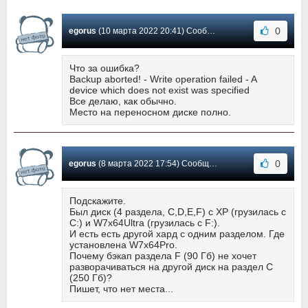
0
egorus
(10 марта 2022 20:41) Сообщение #490
Что за ошибка?
Backup aborted! - Write operation failed - A
device which does not exist was specified
Все делаю, как обычно.
Место на переносном диске полно.
0
egorus
(8 марта 2022 17:54) Сообщение #489
Подскажите.
Был диск (4 раздела, C,D,E,F) с XP (грузилась с
С:) и W7x64Ultra (грузилась с F:).
И есть есть другой хард с одним разделом. Где
установлена W7x64Pro.
Почему бэкап раздела F (90 Гб) не хочет
разворачиваться на другой диск на раздел С
(250 Гб)?
Пишет, что нет места...