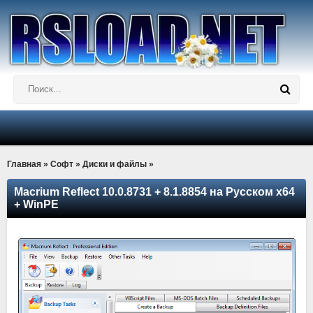
Главная
»
Софт
»
Диски и файлы
»
Macrium Reflect 10.0.8731 + 8.1.8854 на Русском x64
+ WinPE