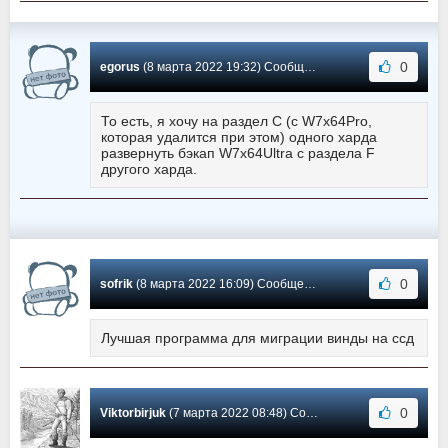
0
egorus
(8 марта 2022 19:32) Сообщение #488
То есть, я хочу на раздел С (с W7x64Pro,
которая удалится при этом) одного харда
развернуть бэкап W7x64Ultra с раздела F
другого харда.
0
sofrik
(8 марта 2022 16:09) Сообщение #487
Лучшая программа для миграции винды на ссд
0
Viktorbirjuk
(7 марта 2022 08:48) Сообщение #486