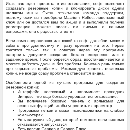
Итак, вас ждет простота в использовании, софт позволяет
создавать резервные копии и клонировать диски одним
щелчком мыши. Очень отзывчивая команда поддержки,
поэтому если вы приобрели Macrium Reflect лицензионный
ключ или он достался вам по акции и и выполнили полную
регистрацию, можете писать им письма с вашими
вопросами, они с радостью ответят.
Если сама операционка или какой то софт дал сбои, можете
забыть про диагностику и трату времени на это. Нервы
тратятся только так, я советую через эту программу
настроить допустим создание бекапа ежедневно или в
заданное время. После берется образ, восстанавливается и
можете работать дальше без проблем. Конечно речь только
про серьезные проблемы. Рекомендую хранить несколько
копий, не всегда сразу проблема становится видна.
Особенности одной из лучших программ для создания
резервной копии:
Интерфейс несложный и напоминает проводник
Виндовс, что еще больше упрощает использование.
Вы получаете боковую панель с ярлыками для
основных функций, чтобы упростить их просмотр.
Программа легкая и может использоваться на слабых
компьютерах.
Есть загрузочный диск, который поможет если система
отказывается запускаться
Есть версии Сервер и Сервер Плюс