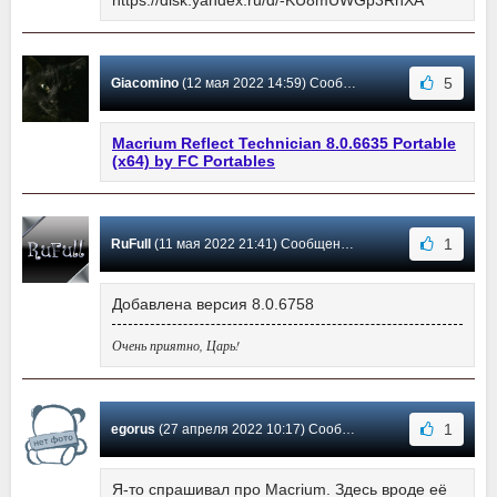
https://disk.yandex.ru/d/-KU8mUWGp3RnXA
5
Giacomino
(12 мая 2022 14:59) Сообщение #506
Macrium Reflect Technician 8.0.6635 Portable
(x64) by FC Portables
1
RuFull
(11 мая 2022 21:41) Сообщение #505
Добавлена версия 8.0.6758
Очень приятно, Царь!
1
egorus
(27 апреля 2022 10:17) Сообщение #504
Я-то спрашивал про Macrium. Здесь вроде её