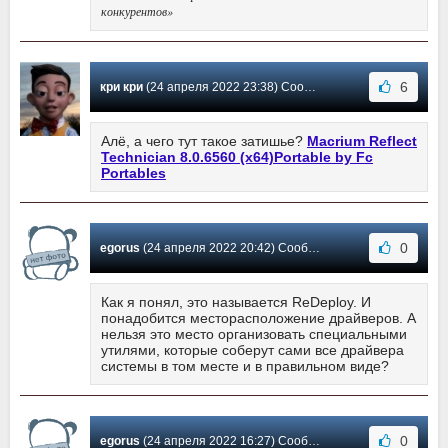
конкурентов»
6
кри кри
(24 апреля 2022 23:38) Сообщение #502
Алё, а чего тут такое затишье?
Macrium Reflect
Technician 8.0.6560 (x64)Portable by Fc
Portables
0
egorus
(24 апреля 2022 20:42) Сообщение #501
Как я понял, это называется ReDeploy. И
понадобится месторасположение драйверов. А
нельзя это место организовать специальными
утилями, которые соберут сами все драйвера
системы в том месте и в правильном виде?
0
egorus
(24 апреля 2022 16:27) Сообщение #500