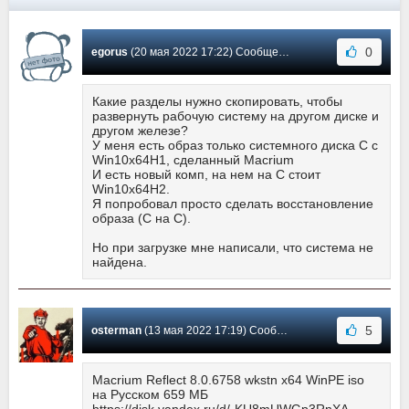
0
egorus
(20 мая 2022 17:22) Сообщение #508
Какие разделы нужно скопировать, чтобы
развернуть рабочую систему на другом диске и
другом железе?
У меня есть образ только системного диска С с
Win10x64H1, сделанный Macrium
И есть новый комп, на нем на С стоит
Win10x64H2.
Я попробовал просто сделать восстановление
образа (C на С).
Но при загрузке мне написали, что система не
найдена.
5
osterman
(13 мая 2022 17:19) Сообщение #507
Macrium Reflect 8.0.6758 wkstn x64 WinPE iso
на Русском 659 МБ