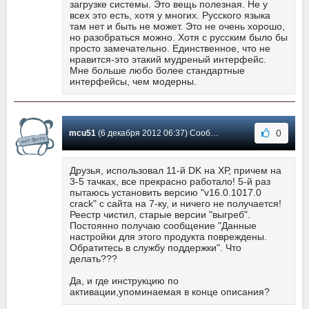
загрузке системы. Это вещь полезная. Не у
всех это есть, хотя у многих. Русского языка
там нет и быть не может. Это не очень хорошо,
но разобраться можно. Хотя с русским было бы
просто замечательно. Единственное, что не
нравится-это этакий мудреный интерфейс.
Мне больше любо более стандартные
интерфейсы, чем модерны.
0
mcu51
(6 декабря 2012 06:37) Сообщение #15
Друзья, использовал 11-й DK на ХР, причем на
3-5 тачках, все прекрасно работало! 5-й раз
пытаюсь установить версию "v16.0.1017.0
crack" с сайта на 7-ку, и ничего не получается!
Реестр чистил, старые версии "выгреб".
Постоянно получаю сообщение "Данные
настройки для этого продукта повреждены.
Обратитесь в службу поддержки". Что
делать???
Да, и где инструкцию по
активации,упоминаемая в конце описания?