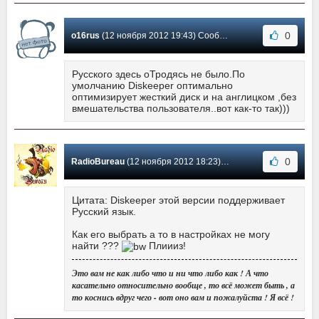
0
o16rus
(12 ноября 2012 19:43) Сообщение #14
Русского здесь оТродясь не было.По
умолчанию Diskeeper оптимально
оптимизирует жесткий диск и на англицком ,без
вмешательства пользователя..вот как-то так)))
0
RadioBureau
(12 ноября 2012 18:23) Сообщение #13
Цитата: Diskeeper этой версии поддерживает
Русский язык.
Как его выбрать а то в настройках не могу
найти ???
Плиииз!
Это вам не как либо что и ни что либо как ! А что
касательно относительно вообще , то всё может быть , а
то коснись вдруг чего - вот оно вам и пожалуйста ! Я всё !