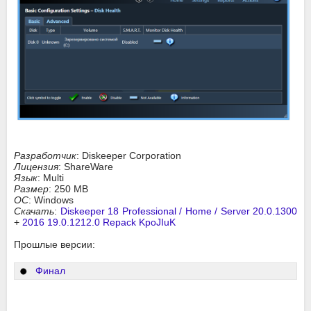
Разработчик
: Diskeeper Corporation
Лицензия
: ShareWare
Язык
: Multi
Размер
: 250 MB
ОС
: Windows
Скачать
:
Diskeeper 18 Professional / Home / Server 20.0.1300
+
2016 19.0.1212.0 Repack KpoJIuK
Прошлые версии:
Финал