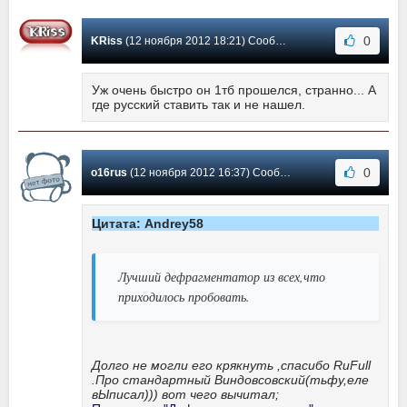
0
KRiss
(12 ноября 2012 18:21) Сообщение #12
Уж очень быстро он 1тб прошелся, странно... А
где русский ставить так и не нашел.
0
o16rus
(12 ноября 2012 16:37) Сообщение #11
Цитата: Andrey58
Лучший дефрагментатор из всех,что
приходилось пробовать.
Долго не могли его крякнуть ,спасибо RuFull
.Про стандартный Виндовсовский(тьфу,еле
вЫписал))) вот чего вычитал;