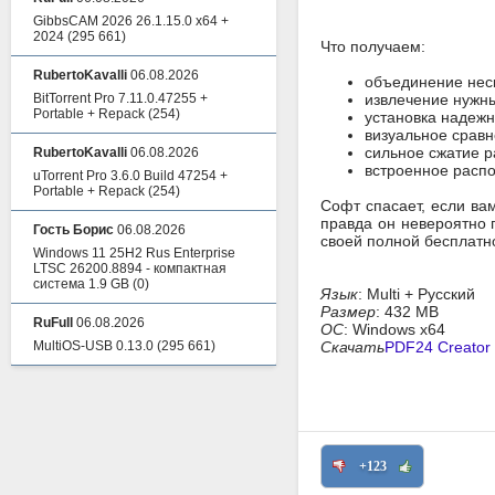
GibbsCAM 2026 26.1.15.0 x64 +
2024
(295 661)
Что получаем:
RubertoKavalli
06.08.2026
объединение нес
BitTorrent Pro 7.11.0.47255 +
извлечение нужны
Portable + Repack
(254)
установка надежн
визуальное сравн
сильное сжатие р
RubertoKavalli
06.08.2026
встроенное распо
uTorrent Pro 3.6.0 Build 47254 +
Portable + Repack
(254)
Софт спасает, если ва
правда он невероятно 
Гость Борис
06.08.2026
своей полной бесплатно
Windows 11 25H2 Rus Enterprise
LTSC 26200.8894 - компактная
система 1.9 GB
(0)
Язык
: Multi + Русский
Размер
: 432 MB
RuFull
06.08.2026
ОС
: Windows x64
MultiOS-USB 0.13.0
(295 661)
Скачать
PDF24 Creator 
+123