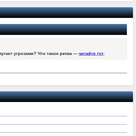
пугает угрозами? Что такое репак —
читайте тут
.