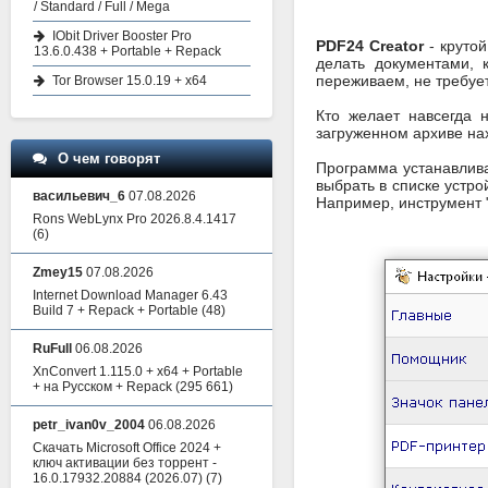
/ Standard / Full / Mega
IObit Driver Booster Pro
PDF24 Creator
- крутой
13.6.0.438 + Portable + Repack
делать документами, к
переживаем, не требует
Tor Browser 15.0.19 + x64
Кто желает навсегда 
загруженном архиве на
О чем говорят
Программа устанавлива
выбрать в списке устр
васильевич_6
07.08.2026
Например, инструмент 
Rons WebLynx Pro 2026.8.4.1417
(6)
Zmey15
07.08.2026
Internet Download Manager 6.43
Build 7 + Repack + Portable
(48)
RuFull
06.08.2026
XnConvert 1.115.0 + x64 + Portable
+ на Русском + Repack
(295 661)
petr_ivan0v_2004
06.08.2026
Скачать Microsoft Office 2024 +
ключ активации без торрент -
16.0.17932.20884 (2026.07)
(7)