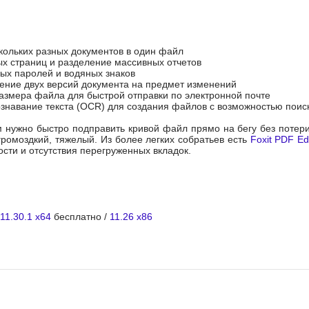
кольких разных документов в один файл
х страниц и разделение массивных отчетов
ых паролей и водяных знаков
ение двух версий документа на предмет изменений
азмера файла для быстрой отправки по электронной почте
знавание текста (OCR) для создания файлов с возможностью поис
м нужно быстро подправить кривой файл прямо на бегу без потер
громоздкий, тяжелый. Из более легких собратьев есть
Foxit PDF Ed
сти и отсутствия перегруженных вкладок.
11.30.1 x64
бесплатно /
11.26 x86