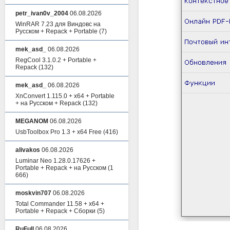
petr_ivan0v_2004
06.08.2026
WinRAR 7.23 для Виндовс на
Русском + Repack + Portable
(7)
mek_asd_
06.08.2026
RegCool 3.1.0.2 + Portable +
Repack
(132)
mek_asd_
06.08.2026
XnConvert 1.115.0 + x64 + Portable
+ на Русском + Repack
(132)
MEGANOM
06.08.2026
UsbToolbox Pro 1.3 + x64 Free
(416)
alivakos
06.08.2026
Luminar Neo 1.28.0.17626 +
Portable + Repack + на Русском
(1
666)
moskvin707
06.08.2026
Total Commander 11.58 + x64 +
Portable + Repack + Сборки
(5)
RuFull
06.08.2026