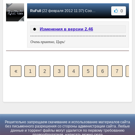
0
RuFull
(22 февраля 2012 11:37) Сообщение #1
Изменения в версии 2.46
Очень приятно, Царь!
1
2
3
4
5
6
7
8
Решительно запрещаем скачивание и использование материалов сайта
без письменного разрешения со стороны администрации сайта. Любые
данные и торрент файлы могут удалится по первому требованию
правообладателя, написать можно
сюда