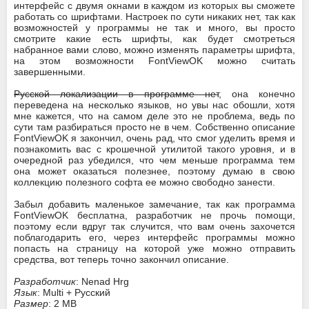
интерфейс с двумя окнами в каждом из которых вы сможете
работать со шрифтами. Настроек по сути никаких нет, так как
возможностей у программы не так и много, вы просто
смотрите какие есть шрифты, как будет смотреться
набранное вами слово, можно изменять параметры шрифта,
на этом возможности FontViewOK можно считать
завершенными.
Русской локализации в программе нет
, она конечно
переведена на несколько языков, но увы нас обошли, хотя
мне кажется, что на самом деле это не проблема, ведь по
сути там разбираться просто не в чем. Собственно описание
FontViewOK я закончил, очень рад, что смог уделить время и
познакомить вас с крошечной утилитой такого уровня, и в
очередной раз убедился, что чем меньше программа тем
она может оказаться полезнее, поэтому думаю в свою
коллекцию полезного софта ее можно свободно занести.
Забыл добавить маленькое замечание, так как программа
FontViewOK бесплатна, разработчик не прочь помощи,
поэтому если вдруг так случится, что вам очень захочется
поблагодарить его, через интерфейс программы можно
попасть на страницу на которой уже можно отправить
средства, вот теперь точно закончил описание.
Разработчик
: Nenad Hrg
Язык
: Multi + Русский
Размер
: 2 MB