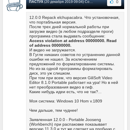
0
ПАСТУХ
(20 декабря 2019 09:04) Сообщение #173
12.0.0 Repack elchupacabra. Что установочная,
что портабльная версия.
После трех дней нормальной работы при
загрузке видео (в любом подразделе проги)
программа стала выдавать сообщение:
Access violation at address 00000000. Read
of address 00000000.
И видео не загружается.
В Гугле никаких советов по устранению данной
ошибки не нашел. За исключением
предложений по форматированию системы.
Но из-за одной программы форматировать
диск, это уж слишком.
При том при всем, что версия GiliSoft Video
Editor 8.1.0 Portable работает на ура! Но в ней
нет преобразования видео в гиф.
Какие нибудь идеи есть, что не так?...
Моя система: Windows 10 Hom v.1809
Чем дальше, тем чуднее!
Заявленная 12.0.0 - Portable Jooseng
(Workbench) при распаковке показывает
версию 11.3.0 и тут же слетает на пробную с