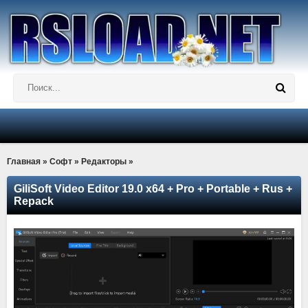
Главная
»
Софт
»
Редакторы
»
GiliSoft Video Editor 19.0 x64 + Pro + Portable + Rus +
Repack