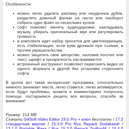
Особенности:
можно легко удалить рекламу или неудачные дубли,
разделить длинный фильм на части или наоборот
собрать один файл из нескольких кусков
софт поможет менять аудиодорожки, накладывать
музыку, убирать оригинальный звук или регулировать
громкость
в комплекте идет набор пресетов для цветокоррекции,
есть стабилизация, если руки дрожали при съемке, и
прочие украшательства
можно защитить свое авторство, наложив логотип или
текст, шрифт и прозрачность настраиваются
встроенный инструмент позволяет перегонять видео из
одного формата в другой без установки стороннего
софта
В целом вот такая интересная программа, относительно
немного занимает места, легко ставится, легко активируется,
если будут проблемы, можете в комментариях попросить
помощи, постараемся решить все вопросы, спасибо за
внимание!
Размер
: 214 MB
Скачать
GiliSoft Video Editor 19.0 Pro + ключ
бесплатно /
17.3
стандартная версия
/
15.3.0 Pro Rus Repack Dodakaedr
/
13.1.0 Portable Жека
/
Rus 15.3.0 Repack TryRooM
/
15.4.0