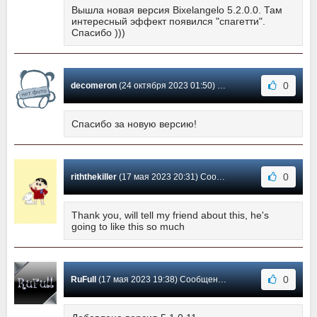
Вышла новая версия Bixelangelo 5.2.0.0. Там
интересный эффект появился "спагетти".
Спасибо )))
0
decomeron
(24 октября 2023 01:50) Сообщение #20
Спасибо за новую версию!
0
riththekiller
(17 мая 2023 20:31) Сообщение #19
Thank you, will tell my friend about this, he's
going to like this so much
0
RuFull
(17 мая 2023 19:38) Сообщение #18