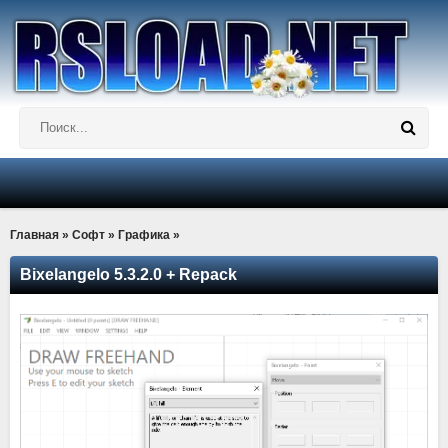
Главная
»
Софт
»
Графика
»
Bixelangelo 5.3.2.0 + Repack