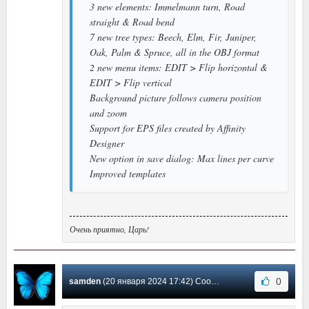
3 new elements: Immelmann turn, Road
straight & Road bend
7 new tree types: Beech, Elm, Fir, Juniper,
Oak, Palm & Spruce, all in the OBJ format
2 new menu items: EDIT > Flip horizontal &
EDIT > Flip vertical
Background picture follows camera position
and zoom
Support for EPS files created by Affinity
Designer
New option in save dialog: Max lines per curve
Improved templates
Очень приятно, Царь!
0
samden
(20 января 2024 17:42) Сообщение #21