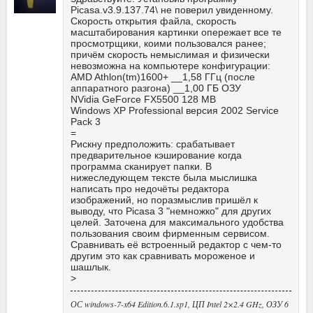
Picasa.v3.9.137.74\ не поверил увиденному.
Скорость открытия файла, скорость
масштабирования картинки опережает все те
просмотрщики, коими пользовался ранее;
причём скорость немыслимая и физически
невозможна на компьютере конфигурации:
AMD Athlon(tm)1600+ __1,58 ГГц (после
аппаратного разгона) __1,00 ГБ ОЗУ
NVidia GeForce FX5500 128 MB
Windows XP Professional версия 2002 Service
Pack 3
=
Рискну предположить: срабатывает
предварительное кэширование когда
программа сканирует папки. В
нижеследующем тексте была мыслишка
написать про недочёты редактора
изображений, но поразмыслив пришёл к
выводу, что Picasa 3 "немножко" для других
целей. Заточена для максимального удобства
пользования своим фирменным сервисом.
Сравнивать её встроенный редактор с чем-то
другим это как сравнивать мороженое и
шашлык.
>
ОС windows-7-x64 Edition.6.1.sp1, ЦП Intel 2×2.4 GHz, ОЗУ 6