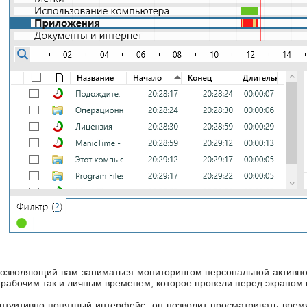
озволяющий вам заниматься мониторингом персональной активност
к рабочим так и личным временем, которое провели перед экраном
интуитивно понятный интерфейс, он позволит просматривать вре