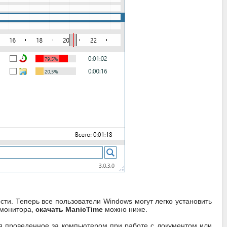
и. Теперь все пользователи Windows могут легко установить
 монитора,
скачать ManicTime
можно ниже.
мя проведенное за компьютером при работе с документом или