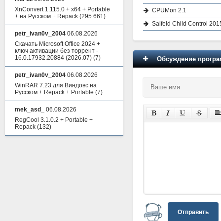
XnConvert 1.115.0 + x64 + Portable
CPUMon 2.1
+ на Русском + Repack
(295 661)
Salfeld Child Control 20
petr_ivan0v_2004
06.08.2026
Скачать Microsoft Office 2024 +
ключ активации без торрент -
16.0.17932.20884 (2026.07)
(7)
Обсуждение програм
petr_ivan0v_2004
06.08.2026
WinRAR 7.23 для Виндовс на
Русском + Repack + Portable
(7)
mek_asd_
06.08.2026
RegCool 3.1.0.2 + Portable +
Repack
(132)
Отправить