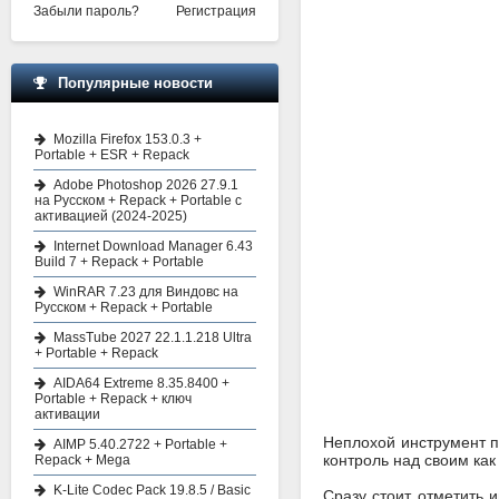
Забыли пароль?
Регистрация
Популярные новости
Mozilla Firefox 153.0.3 +
Portable + ESR + Repack
Adobe Photoshop 2026 27.9.1
на Русском + Repack + Portable с
активацией (2024-2025)
Internet Download Manager 6.43
Build 7 + Repack + Portable
WinRAR 7.23 для Виндовс на
Русском + Repack + Portable
MassTube 2027 22.1.1.218 Ultra
+ Portable + Repack
AIDA64 Extreme 8.35.8400 +
Portable + Repack + ключ
активации
Неплохой инструмент п
AIMP 5.40.2722 + Portable +
контроль над своим ка
Repack + Mega
K-Lite Codec Pack 19.8.5 / Basic
Сразу стоит отметить 