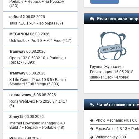
Portable + Repack + на Русском
(413)
sefton22
06.08.2026
Если возникли вопр
Tails 7.10.1 x64 - iso образ
(37)
MEGANOM
06.08.2026
UsbToolbox Pro 1.3 + x64 Free
(417)
Tramway
06.08.2026
Opera 133.0.5932.10 + Portable +
Repack
(6 893)
Группа: Журналист
Регистрация: 15.05.2018
Tramway
06.08.2026
Звание: Свой человек
K-Lite Codec Pack 19.8.5 / Basic /
Standard / Full / Mega
(6 893)
васильевич_6
06.08.2026
Rons WebLynx Pro 2026.8.4.1417
Читайте также по тем
(6)
Zmey15
06.08.2026
Photo Mechanic Plus 6.0
Internet Download Manager 6.43
Build 7 + Repack + Portable
(48)
FocusWriter 1.8.13 + Port
Writemonkey 3.30
RuFull
06.08.2026