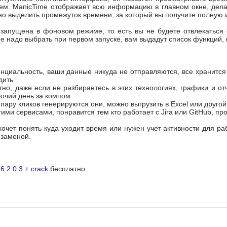
м. ManicTime отображает всю информацию в главном окне, делае
о выделить промежуток времени, за который вы получите полную 
запущена в фоновом режиме, то есть вы не будете отвлекаться 
е надо выбрать при первом запуске, вам выдадут список функций, 
циальность, ваши данные никуда не отправляются, все хранится 
дить
но, даже если не разбираетесь в этих технологиях, графики и от
очий день за компом
 пару кликов генерируются они, можно выгрузить в Excel или друго
гими сервисами, понравится тем кто работает с Jira или GitHub, п
хочет понять куда уходит время или нужен учет активности для ра
 заменой.
.2.0.3 + crack
бесплатно