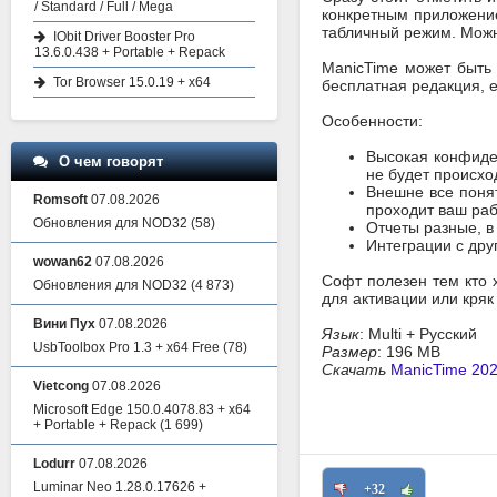
/ Standard / Full / Mega
конкретным приложение
табличный режим. Можн
IObit Driver Booster Pro
13.6.0.438 + Portable + Repack
ManicTime может быть 
Tor Browser 15.0.19 + x64
бесплатная редакция, е
Особенности:
Высокая конфиден
О чем говорят
не будет происхо
Внешне все понят
Romsoft
07.08.2026
проходит ваш раб
Обновления для NOD32
(58)
Отчеты разные, в
Интеграции с дру
wowan62
07.08.2026
Софт полезен тем кто 
Обновления для NOD32
(4 873)
для активации или кряк
Вини Пух
07.08.2026
Язык
: Multi + Русский
UsbToolbox Pro 1.3 + x64 Free
(78)
Размер
: 196 MB
Скачать
ManicTime 2026
Vietcong
07.08.2026
Microsoft Edge 150.0.4078.83 + x64
+ Portable + Repack
(1 699)
Lodurr
07.08.2026
Luminar Neo 1.28.0.17626 +
+32