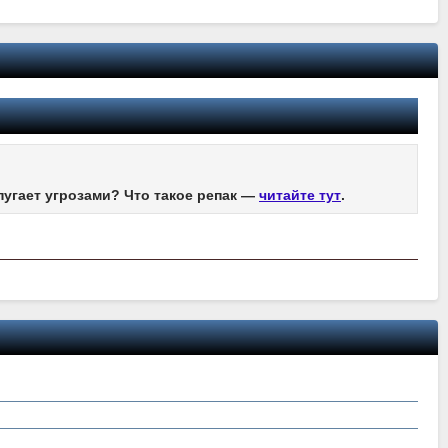
пугает угрозами? Что такое репак —
читайте тут
.