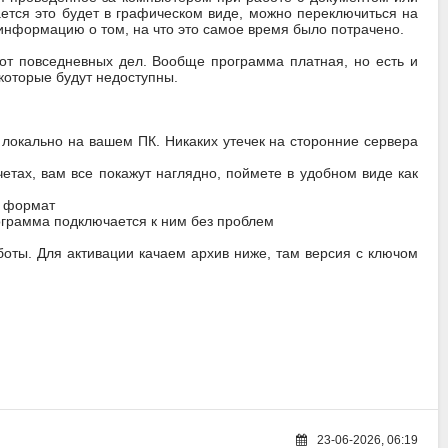
тся это будет в графическом виде, можно переключиться на
информацию о том, на что это самое время было потрачено.
от повседневных дел. Вообще программа платная, но есть и
которые будут недоступны.
локально на вашем ПК. Никаких утечек на сторонние сервера
четах, вам все покажут наглядно, поймете в удобном виде как
й формат
рограмма подключается к ним без проблем
боты. Для активации качаем архив ниже, там версия с ключом
23-06-2026, 06:19