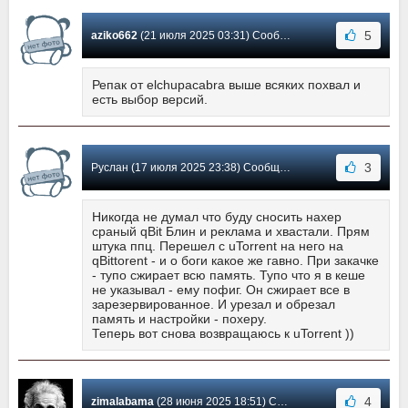
5
aziko662
(21 июля 2025 03:31) Сообщение #6197
Репак от elchupacabra выше всяких похвал и
есть выбор версий.
3
Руслан (17 июля 2025 23:38) Сообщение #6196
Никогда не думал что буду сносить нахер
сраный qBit Блин и реклама и хвастали. Прям
штука ппц. Перешел с uTorrent на него на
qBittorent - и о боги какое же гавно. При закачке
- тупо сжирает всю память. Тупо что я в кеше
не указывал - ему пофиг. Он сжирает все в
зарезервированное. И урезал и обрезал
память и настройки - похеру.
Теперь вот снова возвращаюсь к uTorrent ))
4
zimalabama
(28 июня 2025 18:51) Сообщение #6195