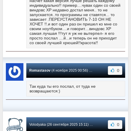
насчет какая версия лучше решать каждому
индивидуально!! пример....чувак один со своей
виндовс ХР недавно достал меня.. то не
запускается..то программы не ставятся... то
зависает .ПЕРЕУСТАНОВИТЬ 7-10 ОН НЕ
ХОЧЕТ !!.и вот один раз он пришел ко мне со
своим ноутбуком....и говорит....виндовс ХР
самая лучшая !!!тут я уж не вытерпел- я его
просто послал ....й...и теперь он не приходит
со своей лучшей хрюшей!!красота!!
0
Romastasov
(4 ноября 2025 00:56) Сообщение #6211
Так куда ты его послал, от туда не
возвращаются:)
0
Volodyaka (26 сентября 2025 15:11) Сообщение #6210