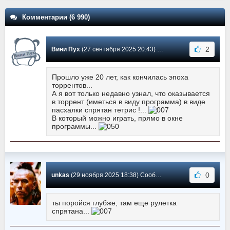
Комментарии (6 990)
2
Вини Пух
(27 сентября 2025 20:43) Сообщение #6216
Прошло уже 20 лет, как кончилась эпоха
торрентов...
А я вот только недавно узнал, что оказывается
в торрент (иметься в виду программа) в виде
пасхалки спрятан тетрис !...
В который можно играть, прямо в окне
программы...
0
unkas
(29 ноября 2025 18:38) Сообщение #6215
ты поройся глубже, там еще рулетка
спрятана...