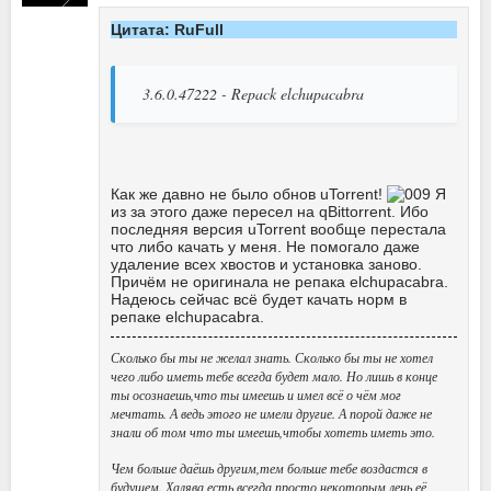
Цитата: RuFull
3.6.0.47222 - Repack elchupacabra
Как же давно не было обнов uTorrent!
Я
из за этого даже пересел на qBittorrent. Ибо
последняя версия uTorrent вообще перестала
что либо качать у меня. Не помогало даже
удаление всех хвостов и установка заново.
Причём не оригинала не репака elchupacabra.
Надеюсь сейчас всё будет качать норм в
репаке elchupacabra.
Сколько бы ты не желал знать. Сколько бы ты не хотел
чего либо иметь тебе всегда будет мало. Но лишь в конце
ты осознаешь,что ты имеешь и имел всё о чём мог
мечтать. А ведь этого не имели другие. А порой даже не
знали об том что ты имеешь,чтобы хотеть иметь это.
Чем больше даёшь другим,тем больше тебе воздастся в
будущем. Халява есть всегда,просто некоторым лень её