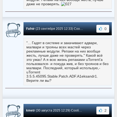
даже не проверять.
0
Fafnir
(23 сентября 2025 12:33) Сообщение #6200
"... Гадят в системе и закачивают адвари,
малвари и трояны всех мастей через
рекламные модули. Репаки на них вообще
жесть, лучше даже не проверять." Какой всё
это ужас! А я всю жизнь репаками uTorrent'a
пользовался- и покуда жив, и без троянов и без
малвари. Последний, который использую,-
uTorrent
3.5.5.45095.Stable.Patch.ADF.A1eksandr1.
Верите ли вы?
2
kmetr
(30 августа 2025 12:29) Сообщение #6199