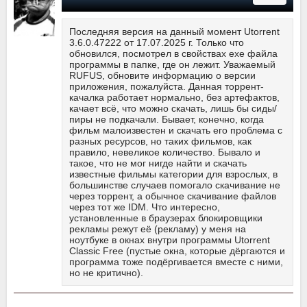
Последняя версия на данный момент Utorrent
3.6.0.47222 от 17.07.2025 г. Только что
обновился, посмотрел в свойствах exe файла
программы в папке, где он лежит. Уважаемый
RUFUS, обновите информацию о версии
приложения, пожалуйста. Данная торрент-
качалка работает нормально, без артефактов,
качает всё, что можно скачать, лишь бы сиды/
пиры не подкачали. Бывает, конечно, когда
фильм малоизвестен и скачать его проблема с
разных ресурсов, но таких фильмов, как
правило, невеликое количество. Бывало и
такое, что не мог нигде найти и скачать
известные фильмы категории для взрослых, в
большинстве случаев помогало скачивание не
через торрент, а обычное скачивание файлов
через тот же IDM. Что интересно,
установленные в браузерах блокировщики
рекламы режут её (рекламу) у меня на
ноутбуке в окнах внутри программы Utorrent
Classic Free (пустые окна, которые дёргаются и
программа тоже подёргивается вместе с ними,
но не критично).