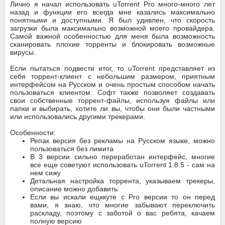
Лично я начал использовать uTorrent Pro много-много лет
назад и функции его всегда мне казались максимально
понятными и доступными. Я был удивлен, что скорость
загрузки была максимально возможной моего провайдера.
Самой важной особенностью для меня была возможность
сканировать плохие торренты и блокировать возможные
вирусы.
Если пытаться подвести итог, то uTorrent представляет из
себя торрент-клиент с небольшим размером, приятным
интерфейсом на Русском и очень простым способом начать
пользоваться клиентом. Софт также позволяет создавать
свои собственные торрент-файлы, используя файлы или
папки и выбирать, хотите ли вы, чтобы они были частными
или использовались другими трекерами.
Особенности:
Репак версия без рекламы на Русском языке, можно
пользоваться без лимита
В 3 версии сильно переработан интерфейс, многие
все еще советуют использовать uTorrent 1.8.5 - сам на
нем сижу
Детальная настройка торрента, указываем трекеры,
описание можно добавить
Если вы искали ещккуте с Pro версии то он перед
вами, я знаю, что многие забывают переключить
раскладу, поэтому с заботой о вас ребята, качаем
полную версию