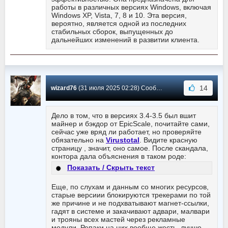
работы в различных версиях Windows, включая
Windows XP, Vista, 7, 8 и 10. Эта версия,
вероятно, является одной из последних
стабильных сборок, выпущенных до
дальнейших изменений в развитии клиента.
14
wizard76
(31 июля 2025 02:28) Сообщение #6201
Дело в том, что в версиях 3.4-3.5 был вшит
майнер и бэкдор от EpicScale, почитайте сами,
сейчас уже вряд ли работает, но проверяйте
обязательно на
Virustotal
. Видите красную
страницу , значит, оно самое. После скандала,
контора дала объяснения в таком роде:
Показать / Скрыть текст
Еще, по слухам и данным со многих ресурсов,
старые версиии блокируются трекерами по той
же причине и не подхватывают магнет-ссылки,
гадят в системе и закачивают адвари, малвари
и трояны всех мастей через рекламные
модули. Репаки на них вообще жесть, лучше