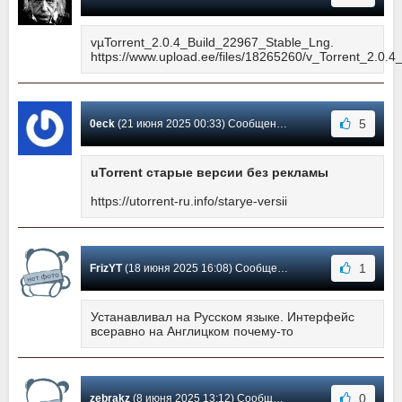
vµTorrent_2.0.4_Build_22967_Stable_Lng.
https://www.upload.ee/files/18265260/v_Torrent_2.0.4
5
0eck
(21 июня 2025 00:33) Сообщение #6194
uTorrent старые версии без рекламы
https://utorrent-ru.info/starye-versii
1
FrizYT
(18 июня 2025 16:08) Сообщение #6193
Устанавливал на Русском языке. Интерфейс
всеравно на Англицком почему-то
0
zebrakz
(8 июня 2025 13:12) Сообщение #6192