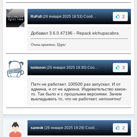
2
RuFull
(26 января 2025 18:53) Сообщение #6171
Добавил 3.6.0.47196 - Repack elchupacabra
Очень приятно, Царь!
3
tonixeon
(25 января 2025 19:30) Сообщение #6170
Патч не работает. 100500 раз запускал. И от
админа, и от не админа. Издевательство какое-
то. Так было и с прошлыми версиями. Зачем
выкладывать то, что не работает, непонятно!
2
saneok
(26 января 2025 19:29) Сообщение #6169