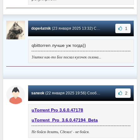
1
dope4atnik
(23 января 2025 13:32) Сообщение #6154
qbittorren лучше уж тогда))
Улитке как-то Бог послал кусочек склона...
2
saneok
(22 января 2025 19:56) Сообщение #6153
uTorrent Pro 3.6.0.47178
uTorrent_Pro_3.6.0.47194_Beta
Не бойся делать, Сделал! - не бойся.