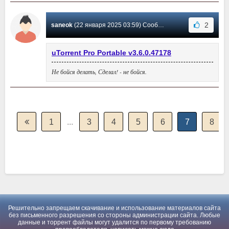
2
saneok
(22 января 2025 03:59) Сообщение #6152
uTorrent Pro Portable v3.6.0.47178
Не бойся делать, Сделал! - не бойся.
1
...
3
4
5
6
7
8
Решительно запрещаем скачивание и использование материалов сайта
без письменного разрешения со стороны администрации сайта. Любые
данные и торрент файлы могут удалится по первому требованию