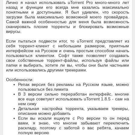
Лично я начал использовать uTorrent Pro много-много лет
назад и функции его всегда мне казались максимально
понятными и доступными. Я был удивлен, что скорость
загрузки была максимально возможной моего провайдера.
Самой важной особенностью для меня была возможность
сканировать плохие торренты и блокировать возможные
вирусы.
Если пытаться подвести итог, то uTorrent представляет из
себя торрент-клиент с небольшим размером, приятным
интерфейсом на Русском и очень простым способом начать
пользоваться клиентом. Софт также позволяет создавать
свои собственные торрент-файлы, используя файлы или
папки и выбирать, хотите ли вы, чтобы они были частными
или использовались другими трекерами.
Особенности:
Репак версия без рекламы на Русском языке, можно
пользоваться без лимита
В 3 версии сильно переработан интерфейс, многие
все еще советуют использовать uTorrent 1.8.5 - сам на
нем сижу
Детальная настройка торрента, указываем трекеры,
описание можно добавить
Если вы искали ещккуте с Pro версии то он перед
вами, я знаю, что многие забывают переключить
раскладу, поэтому с заботой о вас ребята, качаем
полную версию