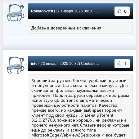
0
Rsloadovich
(27 января 2025 00:10) Сообщение #6159
Добавь в доверенные исключения.
1
intel
(23 января 2025 16:32) Сообщение #6158
Хороший загрузчик. Легкий, удобный, шустрый
и популярный. Есть свои плюсы и минусы. Для
скачивания фильмов, музыкалки весьма
пригоден. Но для загрузки серьезных программ
использую qBittorrent с автоматической
проверкой целостности пакетов. Качество
прежде всего, но каждый выбирает торрент-
клиент под свои нужды. У меня µTorrent
3.2.0.27708, тоже всё хорошо , ни рекламы ни
прочего ненужного нет. Ставьте версии которые
ещё до рекламы и всякого типа
MicrosoftEdgeWebView2Setup.exe И всё будет