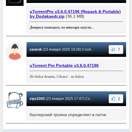
uTorrentPro v3.6.0.47196 (Repack & Portable)
by Dodakaedr.zip
(36.1 MB)
Доверься знающим, но втихаря загугли...
7
saneok
(23 января 2025 19:26) Сообщение #6161
uTorrent Pro Portable v3.6.0.47196
Не бойся делать, Сделал! - не бойся.
2
vips2000
(23 января 2025 17:47) Сообщение #6160
Касперский трояна определяет в патче