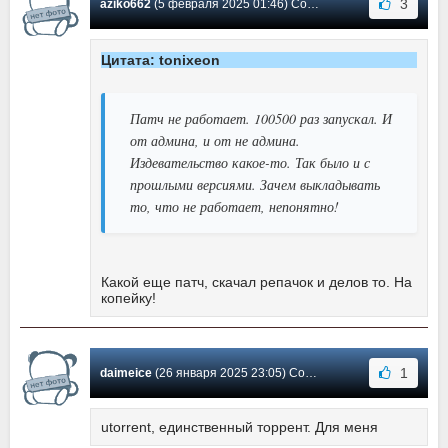
3
aziko662
(5 февраля 2025 01:46) Сообщение #6173
Цитата: tonixeon
Патч не работает. 100500 раз запускал. И
от админа, и от не админа.
Издевательство какое-то. Так было и с
прошлыми версиями. Зачем выкладывать
то, что не работает, непонятно!
Какой еще патч, скачал репачок и делов то. На
копейку!
1
daimeice
(26 января 2025 23:05) Сообщение #6172
utorrent, единственный торрент. Для меня