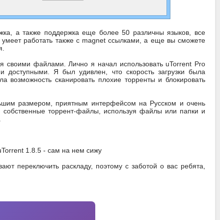
жка, а также поддержка еще более 50 различны языков, все
t умеет работать также с magnet ссылками, а еще вы сможете
я.
я своими файлами. Лично я начал использовать uTorrent Pro
и доступными. Я был удивлен, что скорость загрузки была
а возможность сканировать плохие торренты и блокировать
большим размером, приятным интерфейсом на Русском и очень
и собственные торрент-файлы, используя файлы или папки и
.
orrent 1.8.5 - сам на нем сижу
вают переключить раскладу, поэтому с заботой о вас ребята,