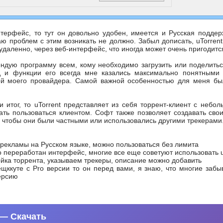
терфейс, то тут он довольно удобен, имеется и Русская поддер
ю проблем с этим возникать не должно. Забыл дописать, uTorren
даленно, через веб-интерфейс, что иногда может очень пригодитс
ндую программу всем, кому необходимо загрузить или поделитьс
д и функции его всегда мне казались максимально понятными 
й моего провайдера. Самой важной особенностью для меня был
и итог, то uTorrent представляет из себя торрент-клиент с не
ть пользоваться клиентом. Софт также позволяет создавать сво
, чтобы они были частными или использовались другими трекерами
 рекламы на Русском языке, можно пользоваться без лимита
о переработан интерфейс, многие все еще советуют использовать uT
йка торрента, указываем трекеры, описание можно добавить
щккуте с Pro версии то он перед вами, я знаю, что многие забы
ерсию
o — Скачать