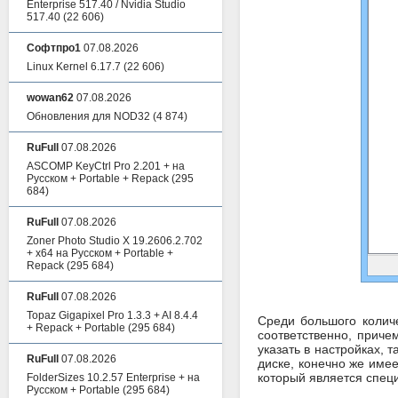
Enterprise 517.40 / Nvidia Studio
517.40
(22 606)
Софтпро1
07.08.2026
Linux Kernel 6.17.7
(22 606)
wowan62
07.08.2026
Обновления для NOD32
(4 874)
RuFull
07.08.2026
ASCOMP KeyCtrl Pro 2.201 + на
Русском + Portable + Repack
(295
684)
RuFull
07.08.2026
Zoner Photo Studio X 19.2606.2.702
+ x64 на Русском + Portable +
Repack
(295 684)
RuFull
07.08.2026
Topaz Gigapixel Pro 1.3.3 + AI 8.4.4
Среди большого колич
+ Repack + Portable
(295 684)
соответственно, прич
указать в настройках, 
RuFull
07.08.2026
диске, конечно же име
который является спец
FolderSizes 10.2.57 Enterprise + на
Русском + Portable
(295 684)