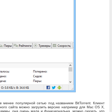
 менее популярной сетью под названием BitTorrent. Клиент
ного сайта можно загрузить версию например для Mac OS X,
раммы, она очень мала и функциональна, можно сказать, что