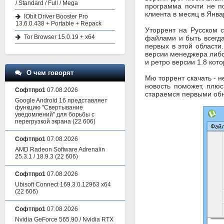
/ Standard / Full / Mega
программа почти не п
клиента в месяц в Янва
IObit Driver Booster Pro
13.6.0.438 + Portable + Repack
Уторрент на Русском 
Tor Browser 15.0.19 + x64
файлами и быть всегда
первых в этой области
версии менеджера либо
и ретро версии 1.8 кот
О чем говорят
Мю торрент скачать - н
новость поможет, плюс
Софтпро1
07.08.2026
стараемся первыми обн
Google Android 16 представляет
функцию "Свертывание
уведомлений" для борьбы с
перегрузкой экрана
(22 606)
Софтпро1
07.08.2026
AMD Radeon Software Adrenalin
25.3.1 / 18.9.3
(22 606)
Софтпро1
07.08.2026
Ubisoft Connect 169.3.0.12963 x64
(22 606)
Софтпро1
07.08.2026
Nvidia GeForce 565.90 / Nvidia RTX