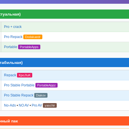
ктуальная)
Pro + crack
Pro Repack
Dodakaedr
Portable
PortableApps
Стабильная)
Repack
KpoJIuK
Pro Stable Portable
PortableAppz
Pro Stable Repack
Diakov
No-Ads
•
NO AV
•
Pro AV
yaschir
нный пак