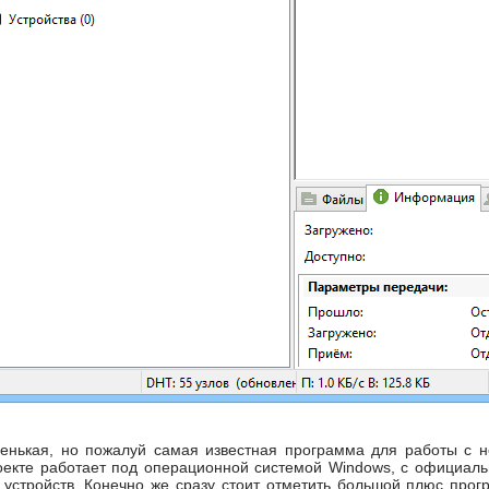
енькая, но пожалуй самая известная программа для работы с не
оекте работает под операционной системой Windows, с официаль
устройств. Конечно же сразу стоит отметить большой плюс прог