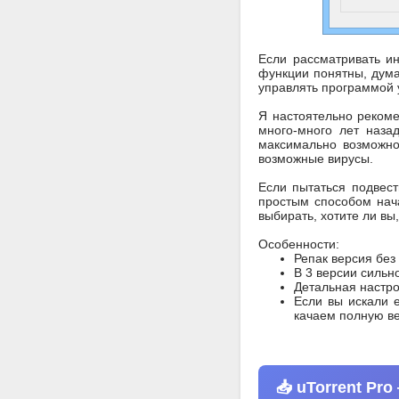
Если рассматривать ин
функции понятны, дума
управлять программой у
Я настоятельно рекоме
много-много лет наза
максимально возможно
возможные вирусы.
Если пытаться подвест
простым способом нача
выбирать, хотите ли вы
Особенности:
Репак версия без
В 3 версии сильн
Детальная настро
Если вы искали е
качаем полную в
📥 uTorrent Pr