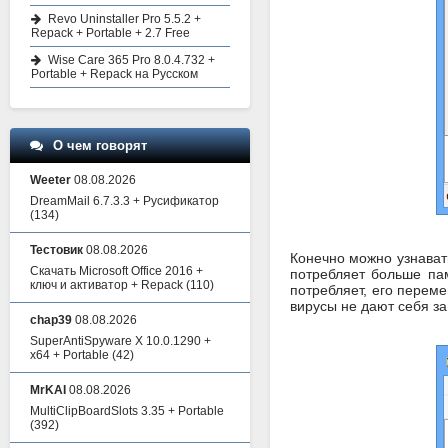
Revo Uninstaller Pro 5.5.2 +
Repack + Portable + 2.7 Free
Wise Care 365 Pro 8.0.4.732 +
Portable + Repack на Русском
О чем говорят
Weeter
08.08.2026
DreamMail 6.7.3.3 + Русификатор
(134)
Тестовик
08.08.2026
Конечно можно узнават
Скачать Microsoft Office 2016 +
потребляет больше пам
ключ и активатор + Repack
(110)
потребляет, его перем
вирусы не дают себя за
chap39
08.08.2026
SuperAntiSpyware X 10.0.1290 +
x64 + Portable
(42)
MrKAI
08.08.2026
MultiClipBoardSlots 3.35 + Portable
(392)