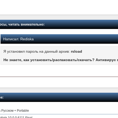
осы, читать внимательно:
Написал:
Rediska
Я установил пароль на данный архив:
rsload
Не знаете, как установить/распаковать/скачать? Антивирус 
е:
а Русском + Portable
als 10.0.0.6111 Final