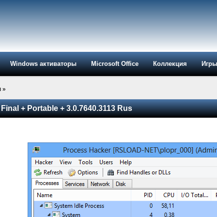
Windows активаторы
Microsoft Office
Коллекция
Игр
ы
»
Final + Portable + 3.0.7640.3113 Rus