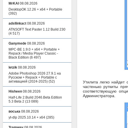
MrKAI
08.08.2026
DesktopOK 12.26 + x64 + Portable
(392)
adsllinkact
08.08.2026
ATNSOFT Text Paster 1.12 Build 230
(4 517)
Ganymede
08.08.2026
MPC-BE 1.9.0 + x64 + Portable +
Repack / Media Player Classic -
Black Edition
(6 497)
letzik
08.08.2026
Adobe Photoshop 2026 27.9.1 на
Русском + Repack + Portable с
активацией (2024-2025)
(52)
Утилита легко найдет
частенько руткиты пр
соответствующую опци
Hisheen
08.08.2026
Администратора.
Half-Life 2.Build 2046.Beta Edition
5.3 Beta 2
(13 089)
воська
08.08.2026
yt-dlp 2025.10.14 + x64
(285)
Tramway
08.08.2026