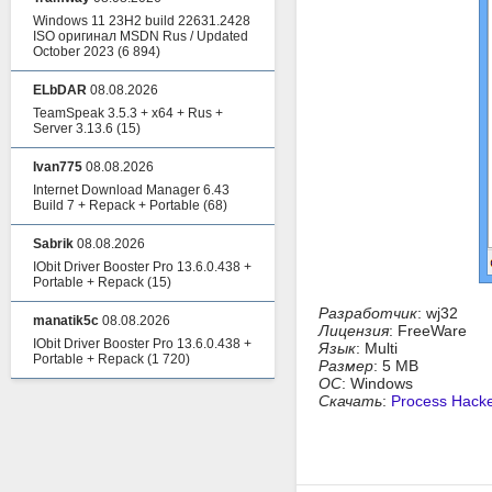
Windows 11 23H2 build 22631.2428
ISO оригинал MSDN Rus / Updated
October 2023
(6 894)
ELbDAR
08.08.2026
TeamSpeak 3.5.3 + x64 + Rus +
Server 3.13.6
(15)
Ivan775
08.08.2026
Internet Download Manager 6.43
Build 7 + Repack + Portable
(68)
Sabrik
08.08.2026
IObit Driver Booster Pro 13.6.0.438 +
Portable + Repack
(15)
Разработчик
: wj32
manatik5c
08.08.2026
Лицензия
: FreeWare
IObit Driver Booster Pro 13.6.0.438 +
Язык
: Multi
Portable + Repack
(1 720)
Размер
: 5 MB
ОС
: Windows
Скачать
:
Process Hacke