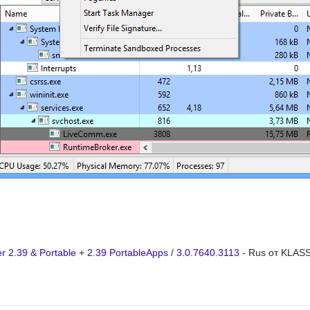
r 2.39 & Portable
+
2.39 PortableApps
/
3.0.7640.3113
- Rus от KLAS