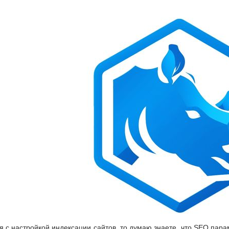
 с настройкой индексации сайтов, то думаю знаете, что SEO парам