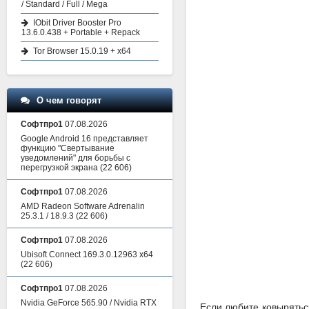
/ Standard / Full / Mega
IObit Driver Booster Pro
13.6.0.438 + Portable + Repack
Tor Browser 15.0.19 + x64
О чем говорят
Софтпро1
07.08.2026
Google Android 16 представляет
функцию "Свертывание
уведомлений" для борьбы с
перегрузкой экрана
(22 606)
Софтпро1
07.08.2026
AMD Radeon Software Adrenalin
25.3.1 / 18.9.3
(22 606)
Софтпро1
07.08.2026
Ubisoft Connect 169.3.0.12963 x64
(22 606)
Софтпро1
07.08.2026
Nvidia GeForce 565.90 / Nvidia RTX
Если любите ковыряться