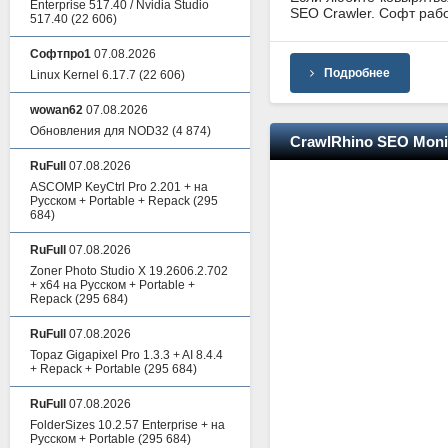
Enterprise 517.40 / Nvidia Studio
SEO Crawler. Софт раб
517.40
(22 606)
Софтпро1
07.08.2026
Подробнее
Linux Kernel 6.17.7
(22 606)
wowan62
07.08.2026
Обновления для NOD32
(4 874)
CrawlRhino SEO Monit
RuFull
07.08.2026
ASCOMP KeyCtrl Pro 2.201 + на
Русском + Portable + Repack
(295
684)
RuFull
07.08.2026
Zoner Photo Studio X 19.2606.2.702
+ x64 на Русском + Portable +
Repack
(295 684)
RuFull
07.08.2026
Topaz Gigapixel Pro 1.3.3 + AI 8.4.4
+ Repack + Portable
(295 684)
RuFull
07.08.2026
FolderSizes 10.2.57 Enterprise + на
Русском + Portable
(295 684)