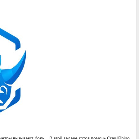
етры вызывают боль... В этой задаче готов помочь CrawlRhino