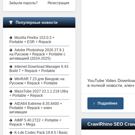
Забыли пароль?
Регистрация
Популярные новости
Mozilla Firefox 153.0.3 +
Portable + ESR + Repack
Adobe Photoshop 2026 27.9.1
на Русском + Repack + Portable с
активацией (2024-2025)
Internet Download Manager 6.43
Build 7 + Repack + Portable
WinRAR 7.23 для Виндовс на
YouTube Video Download
Русском + Repack + Portable
в полной новости, ключ 
MassTube 2027 22.1.1.218 Ultra
+ Portable + Repack
Подробнее
AIDA64 Extreme 8.35.8400 +
Portable + Repack + ключ
активации
AIMP 5.40.2722 + Portable +
CrawlRhino SEO Crawle
Repack + Mega
K-Lite Codec Pack 19.8.5 / Basic