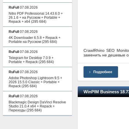
RuFull
07.08.2026
Nitro PDF Professional 14.43.6.0 +
26.1.6 + на Русском + Portable +
Repack + x64
(295 684)
RuFull
07.08.2026
4K Downloader 6.5.8 + Repack +
Portable на Русском
(295 684)
CrawlRhino SEO Monito
RuFull
07.08.2026
заменить не дешевые об
Telegram for Desktop 7.0.9 +
Portable + Repack
(295 684)
RuFull
07.08.2026
Подробнее
Adobe Photoshop Lightroom 9.5 +
2026 15.5.0 Classic + Portable +
Repack
(295 684)
WinPIM Business 18.73
RuFull
07.08.2026
Blackmagic Design DaVinci Resolve
Studio 21.0.4 x64 + Repack +
Переходы
(295 684)