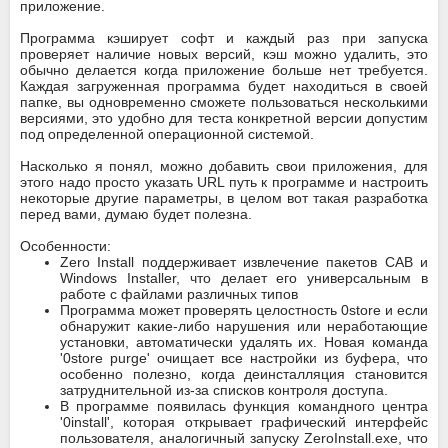
приложение.
Программа кэширует софт и каждый раз при запуска
проверяет наличие новых версий, кэш можно удалить, это
обычно делается когда приложение больше нет требуется.
Каждая загруженная программа будет находиться в своей
папке, вы одновременно сможете пользоваться несколькими
версиями, это удобно для теста конкретной версии допустим
под определенной операционной системой.
Насколько я понял, можно добавить свои приложения, для
этого надо просто указать URL путь к программе и настроить
некоторые другие параметры, в целом вот такая разработка
перед вами, думаю будет полезна.
Особенности:
Zero Install поддерживает извлечение пакетов CAB и
Windows Installer, что делает его универсальным в
работе с файлами различных типов
Программа может проверять целостность 0store и если
обнаружит какие-либо нарушения или неработающие
установки, автоматически удалять их. Новая команда
'0store purge' очищает все настройки из буфера, что
особенно полезно, когда деинсталляция становится
затруднительной из-за списков контроля доступа.
В программе появилась функция командного центра
'0install', которая открывает графический интерфейс
пользователя, аналогичный запуску ZeroInstall.exe, что