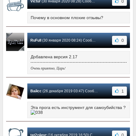
0
Victur
(30 января 2020 08:28) Сообщение #53
Почему в основном плохие отзывы?
0
RuFull
(30 января 2020 08:24) Сообщение #52
Добавлена версия 2.17
Очень приятно, Царь!
1
Вайсс
(26 декабря 2019 03:47) Сообщение #51
Эта прога есть инструмент для самоубийства ?
0
tat2z4evr
(16 октября 2019 16:50) Сообщение #50