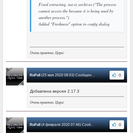
Fixed extracting .tar.xz archives ("The process
cannot access the because it is being used by
another process.")
Added "Freshness" option to config dialog
Очень приятно, Царь!
0
RuFull
(25 мая 2020 08:03) Сообщение #56
Добавлена версия 2.17.3
Очень приятно, Царь!
0
RuFull
(4 февраля 2020 07:46) Сообщение #55