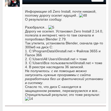
Информации об Zero Install, почти никакой,
поэтому дорогу осилит идущий..
О результатах сообщу.
Разобрался...
Дорогу не осилил. Установил Zero Install 2.14.0,
полезла в интернет, чего-то там скачала и
попробовал Blender 2.79.
Так утилита, установила Blender, скачала где-то
300мб на диск С:
1. C:\ProgramData\0install.net = Файлов 3655 и
Папок 366
2. C:\Users\All Users\0install.net = тоже
3. C:\Users\Все пользователи\0install.net = тоже
4. В реестре наследила 36 записей.
Не получилось:
с ее помощью можно
запускать нужные программы с сайта
разработчика без их фактический установки
в систему
.
Спасло то, что диск С находится в
защищенном режиме, перезагрузился и все...
Отрицательный результат, это тоже результат.