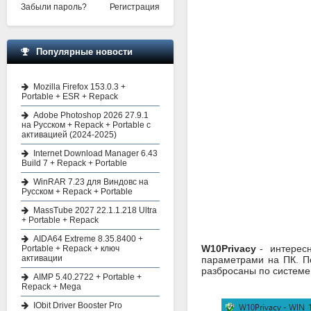
Забыли пароль?
Регистрация
Популярные новости
Mozilla Firefox 153.0.3 +
Portable + ESR + Repack
Adobe Photoshop 2026 27.9.1
на Русском + Repack + Portable с
активацией (2024-2025)
Internet Download Manager 6.43
Build 7 + Repack + Portable
WinRAR 7.23 для Виндовс на
Русском + Repack + Portable
MassTube 2027 22.1.1.218 Ultra
+ Portable + Repack
AIDA64 Extreme 8.35.8400 +
W10Privacy
- интересн
Portable + Repack + ключ
активации
параметрами на ПК. По
разбросаны по системе,
AIMP 5.40.2722 + Portable +
Repack + Mega
IObit Driver Booster Pro