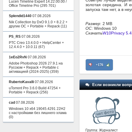
Советую лучше выделит
Lucen Timeline Expert 14.22.00.00 /
золотая середина. И 
Office Timeline Pro
(295 701)
запуска там нет, а в н
Splendid1440
07.08.2026
Nik Collection by DxO 9.1.0 + 8.2.2 +
Размер
: 2 MB
другие ОС + Portable + Repack
(11)
ОС
: Windows 10
Скачать
W10Privacy 5.4
PS_RS
07.08.2026
PTC Creo 13.4.0.0 + HelpCenter +
12.4.4.0 + 10.0.11
(67)
1eEo2RvN
07.08.2026
Adobe Photoshop 2026 27.9.1 на
+176
Русском + Repack + Portable с
активацией (2024-2025)
(359)
RubertoKavalli
07.08.2026
Если возникли вопр
uTorrent Pro 3.6.0 Build 47254 +
Portable + Repack
(256)
cad
07.08.2026
Windows 10 x64 19045.4291 22H2
с настройками без лишнего хлама
(0)
Группа: Журналист