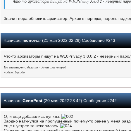
Что-то архиваторы пишут на W10Privacy 3.8.0.2 - неверный паро
Значит пора обновить архиватор. Архив в порядке, пароль подхо
Написал:
monowar
(21 мая 2022 02:28) Сообщение #243
Что-то архиваторы пишут на W10Privacy 3.8.0.2 - неверный паро
Не знаешь,что делать - делай шаг вперёд
кодекс Бусидо
Написал:
GennPost
(20 мая 2022 23:42) Сообщение #242
О, и еще добавились пункты.
Заодно наткнулся на пропущенный почему-то ранее у меня разде
еще шустрее зашевелилась.
Сколько же ненужных служб отправляют столько ненужной (для м