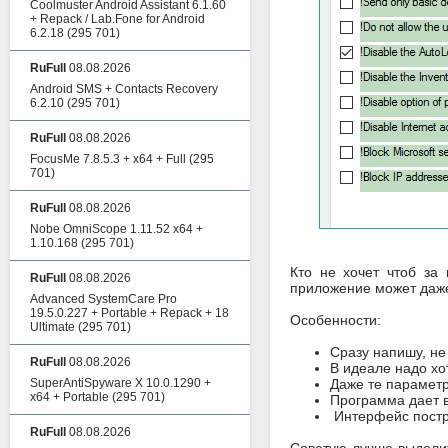
Coolmuster Android Assistant 6.1.60
+ Repack / Lab.Fone for Android
6.2.18
(295 701)
RuFull
08.08.2026
Android SMS + Contacts Recovery
6.2.10
(295 701)
RuFull
08.08.2026
FocusMe 7.8.5.3 + x64 + Full
(295
701)
RuFull
08.08.2026
Nobe OmniScope 1.11.52 x64 +
1.10.168
(295 701)
Кто не хочет чтоб за
RuFull
08.08.2026
приложение может даже 
Advanced SystemCare Pro
19.5.0.227 + Portable + Repack + 18
Особенности:
Ultimate
(295 701)
Сразу напишу, не
RuFull
08.08.2026
В идеале надо хо
SuperAntiSpyware X 10.0.1290 +
Даже те парамет
x64 + Portable
(295 701)
Программа дает в
Интерфейс постро
RuFull
08.08.2026