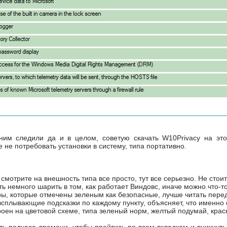
 ним следили да и в целом, советую скачать W10Privacy на это
не потребовать установки в систему, типа портативно.
 смотрите на внешность типа все просто, тут все серьезно. Не стои
ть немного шарить в том, как работает Виндовс, иначе можно что-т
ры, которые отмечены зеленым как безопасные, лучше читать пер
сплывающие подсказки по каждому пункту, объясняет, что именно 
ен на цветовой схеме, типа зеленый норм, желтый подумай, красн