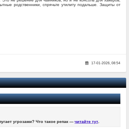
 Это не решение для чайников, но и не консоль для хакеров,
ытные родственники, спрячьте утилиту подальше. Защиты от
17-01-2026, 08:54
пугает угрозами? Что такое репак —
читайте тут
.