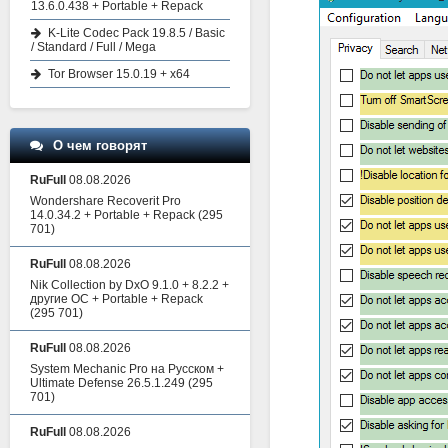
13.6.0.438 + Portable + Repack
K-Lite Codec Pack 19.8.5 / Basic
/ Standard / Full / Mega
Tor Browser 15.0.19 + x64
О чем говорят
RuFull
08.08.2026
Wondershare Recoverit Pro
14.0.34.2 + Portable + Repack
(295
701)
RuFull
08.08.2026
Nik Collection by DxO 9.1.0 + 8.2.2 +
другие ОС + Portable + Repack
(295 701)
RuFull
08.08.2026
System Mechanic Pro на Русском +
Ultimate Defense 26.5.1.249
(295
701)
RuFull
08.08.2026