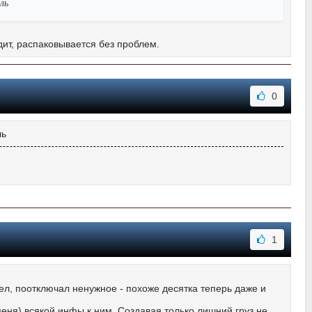
ль
дит, распаковывается без проблем.
0
ль
1
л, поотключал ненужное - похоже десятка теперь даже и
еня) всякой инфы к ним. Создавая только лишний груз не