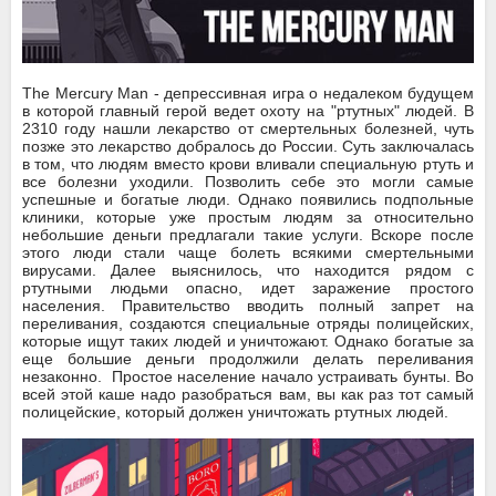
The Mercury Man - депрессивная игра о недалеком будущем
в которой главный герой ведет охоту на "ртутных" людей. В
2310 году нашли лекарство от смертельных болезней, чуть
позже это лекарство добралось до России. Суть заключалась
в том, что людям вместо крови вливали специальную ртуть и
все болезни уходили. Позволить себе это могли самые
успешные и богатые люди. Однако появились подпольные
клиники, которые уже простым людям за относительно
небольшие деньги предлагали такие услуги. Вскоре после
этого люди стали чаще болеть всякими смертельными
вирусами. Далее выяснилось, что находится рядом с
ртутными людьми опасно, идет заражение простого
населения. Правительство вводить полный запрет на
переливания, создаются специальные отряды полицейских,
которые ищут таких людей и уничтожают. Однако богатые за
еще большие деньги продолжили делать переливания
незаконно. Простое население начало устраивать бунты. Во
всей этой каше надо разобраться вам, вы как раз тот самый
полицейские, который должен уничтожать ртутных людей.