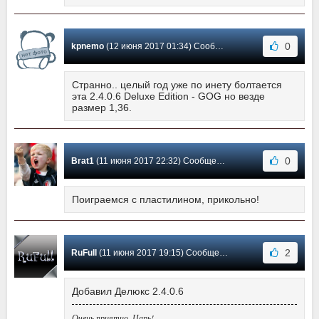
0
kpnemo
(12 июня 2017 01:34) Сообщение #14
Странно.. целый год уже по инету болтается
эта 2.4.0.6 Deluxe Edition - GOG но везде
размер 1,36.
0
Brat1
(11 июня 2017 22:32) Сообщение #13
Поиграемся с пластилином, прикольно!
2
RuFull
(11 июня 2017 19:15) Сообщение #12
Добавил Делюкс 2.4.0.6
Очень приятно, Царь!