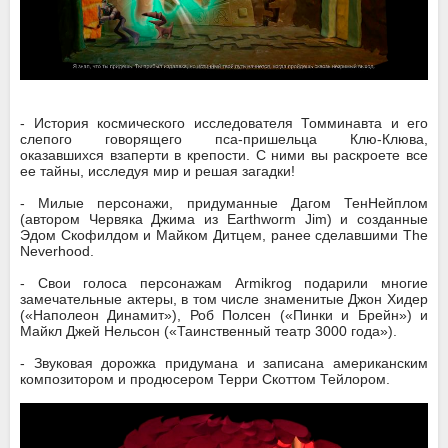
- История космического исследователя Томминавта и его
слепого говорящего пса-пришельца Клю-Клюва,
оказавшихся взаперти в крепости. С ними вы раскроете все
ее тайны, исследуя мир и решая загадки!
- Милые персонажи, придуманные Дагом ТенНейплом
(автором Червяка Джима из Earthworm Jim) и созданные
Эдом Скофилдом и Майком Дитцем, ранее сделавшими The
Neverhood.
- Свои голоса персонажам Armikrog подарили многие
замечательные актеры, в том числе знаменитые Джон Хидер
(«Наполеон Динамит»), Роб Полсен («Пинки и Брейн») и
Майкл Джей Нельсон («Таинственный театр 3000 года»).
- Звуковая дорожка придумана и записана американским
композитором и продюсером Терри Скоттом Тейлором.