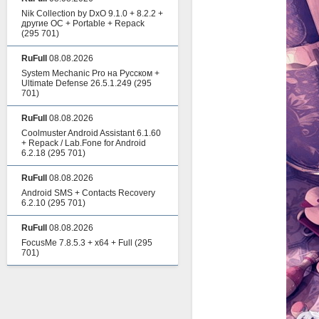
Nik Collection by DxO 9.1.0 + 8.2.2 +
другие ОС + Portable + Repack
(295 701)
RuFull
08.08.2026
System Mechanic Pro на Русском +
Ultimate Defense 26.5.1.249
(295
701)
RuFull
08.08.2026
Coolmuster Android Assistant 6.1.60
+ Repack / Lab.Fone for Android
6.2.18
(295 701)
RuFull
08.08.2026
Android SMS + Contacts Recovery
6.2.10
(295 701)
RuFull
08.08.2026
FocusMe 7.8.5.3 + x64 + Full
(295
701)