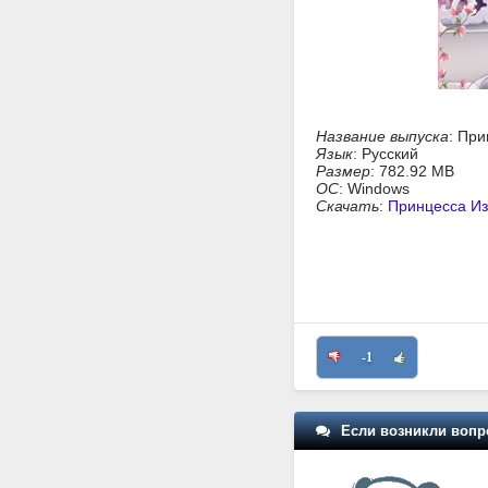
Название выпуска
: Пр
Язык
: Русский
Размер
: 782.92 MB
ОС
: Windows
Скачать
:
Принцесса Из
-1
Если возникли вопр