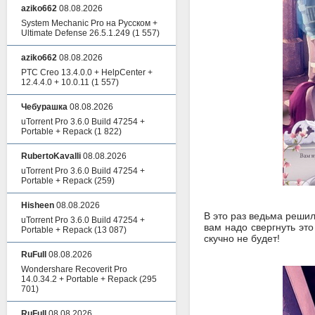
aziko662
08.08.2026
System Mechanic Pro на Русском +
Ultimate Defense 26.5.1.249
(1 557)
aziko662
08.08.2026
PTC Creo 13.4.0.0 + HelpCenter +
12.4.4.0 + 10.0.11
(1 557)
Чебурашка
08.08.2026
uTorrent Pro 3.6.0 Build 47254 +
Portable + Repack
(1 822)
RubertoKavalli
08.08.2026
uTorrent Pro 3.6.0 Build 47254 +
Portable + Repack
(259)
Hisheen
08.08.2026
В это раз ведьма реши
uTorrent Pro 3.6.0 Build 47254 +
вам надо свергнуть эт
Portable + Repack
(13 087)
скучно не будет!
RuFull
08.08.2026
Wondershare Recoverit Pro
14.0.34.2 + Portable + Repack
(295
701)
RuFull
08.08.2026