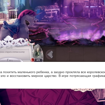
ла похитить маленького ребенка, а заодно прокляла все королевск
о зло и восстановить мирное царство. В игре потрясающая графика