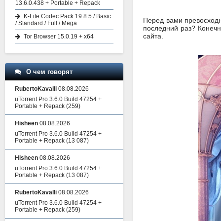
13.6.0.438 + Portable + Repack
K-Lite Codec Pack 19.8.5 / Basic
Перед вами превосходн
/ Standard / Full / Mega
последний раз? Конечно
сайта.
Tor Browser 15.0.19 + x64
О чем говорят
RubertoKavalli
08.08.2026
uTorrent Pro 3.6.0 Build 47254 +
Portable + Repack
(259)
Hisheen
08.08.2026
uTorrent Pro 3.6.0 Build 47254 +
Portable + Repack
(13 087)
Hisheen
08.08.2026
uTorrent Pro 3.6.0 Build 47254 +
Portable + Repack
(13 087)
RubertoKavalli
08.08.2026
uTorrent Pro 3.6.0 Build 47254 +
Portable + Repack
(259)