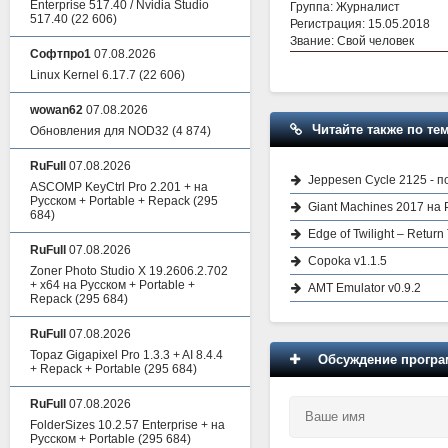
Enterprise 517.40 / Nvidia Studio
Группа: Журналист
517.40
(22 606)
Регистрация: 15.05.2018
Звание: Свой человек
Софтпро1
07.08.2026
Linux Kernel 6.17.7
(22 606)
wowan62
07.08.2026
Читайте также по тем
Обновления для NOD32
(4 874)
RuFull
07.08.2026
Jeppesen Cycle 2125 - 
ASCOMP KeyCtrl Pro 2.201 + на
Русском + Portable + Repack
(295
Giant Machines 2017 на 
684)
Edge of Twilight – Return
RuFull
07.08.2026
Copoka v1.1.5
Zoner Photo Studio X 19.2606.2.702
+ x64 на Русском + Portable +
AMT Emulator v0.9.2
Repack
(295 684)
RuFull
07.08.2026
Topaz Gigapixel Pro 1.3.3 + AI 8.4.4
Обсуждение програм
+ Repack + Portable
(295 684)
RuFull
07.08.2026
FolderSizes 10.2.57 Enterprise + на
Русском + Portable
(295 684)