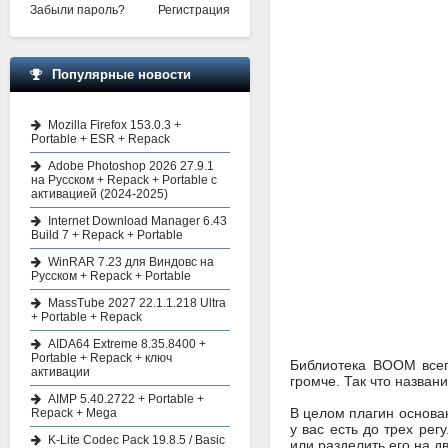
Забыли пароль?
Регистрация
Популярные новости
Mozilla Firefox 153.0.3 +
Portable + ESR + Repack
Adobe Photoshop 2026 27.9.1
на Русском + Repack + Portable с
активацией (2024-2025)
Internet Download Manager 6.43
Build 7 + Repack + Portable
WinRAR 7.23 для Виндовс на
Русском + Repack + Portable
MassTube 2027 22.1.1.218 Ultra
+ Portable + Repack
AIDA64 Extreme 8.35.8400 +
Portable + Repack + ключ
Библиотека BOOM всег
активации
громче. Так что назван
AIMP 5.40.2722 + Portable +
В целом плагин основан
Repack + Mega
у вас есть до трех ре
K-Lite Codec Pack 19.8.5 / Basic
или разделить его на 