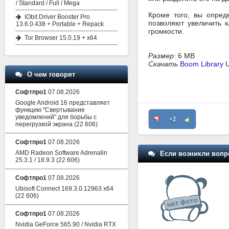
/ Standard / Full / Mega
Кроме того, вы опред
IObit Driver Booster Pro
позволяют увеличить 
13.6.0.438 + Portable + Repack
громкости.
Tor Browser 15.0.19 + x64
Размер
: 6 MB
Скачать
Boom Library U
О чем говорят
Софтпро1
07.08.2026
Google Android 16 представляет
функцию "Свертывание
уведомлений" для борьбы с
+2
перегрузкой экрана
(22 606)
Софтпро1
07.08.2026
AMD Radeon Software Adrenalin
Если возникли вопр
25.3.1 / 18.9.3
(22 606)
Софтпро1
07.08.2026
Ubisoft Connect 169.3.0.12963 x64
(22 606)
Софтпро1
07.08.2026
Nvidia GeForce 565.90 / Nvidia RTX