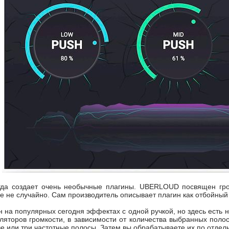
да создает очень необычные плагины. UBERLOUD посвящен гром
ие не случайно. Сам производитель описывает плагин как отбойны
 на популярных сегодня эффектах с одной ручкой, но здесь есть 
гуляторов громкости, в зависимости от количества выбранных поло
две или три частотные полосы. Затем вы обрабатываете их по отде