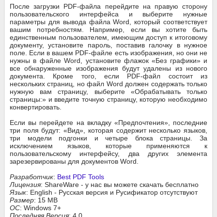
После загрузки PDF-файла перейдите на правую сторону
пользовательского интерфейса и выберите нужные
параметры для вывода файла Word, который соответствует
вашим потребностям. Например, если вы хотите быть
единственным пользователем, имеющим доступ к итоговому
документу, установите пароль, поставив галочку в нужное
поле. Если в вашем PDF-файле есть изображения, но они не
нужны в файле Word, установите флажок «Без графики» и
все обнаруженные изображения будут удалены из нового
документа. Кроме того, если PDF-файл состоит из
нескольких страниц, но файл Word должен содержать только
нужную вам страницу, выберите «Обрабатывать только
страницы:» и введите точную страницу, которую необходимо
конвертировать.
Если вы перейдете на вкладку «Предпочтения», последние
три поля будут: «Вид», которая содержит несколько языков,
три модели подгонки и четыре блока страницы. За
исключением языков, которые применяются к
пользовательскому интерфейсу, два других элемента
зарезервированы для документов Word.
Разработчик
:
Best PDF Tools
Лицензия
: ShareWare - у нас вы можете скачать бесплатно
Язык
: English - Русская версия и Русификатор отсутствуют
Размер
: 15 MB
ОС
: Windows 7+
Последняя Версия
: 4.0