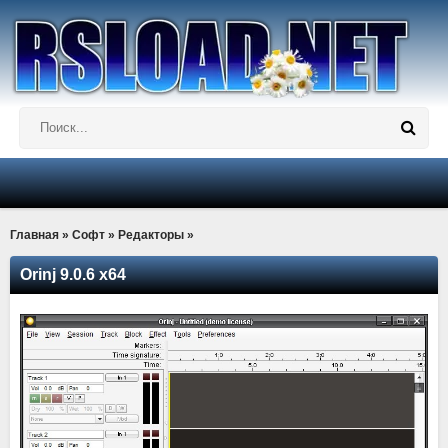
Главная
»
Софт
»
Редакторы
»
Orinj 9.0.6 x64