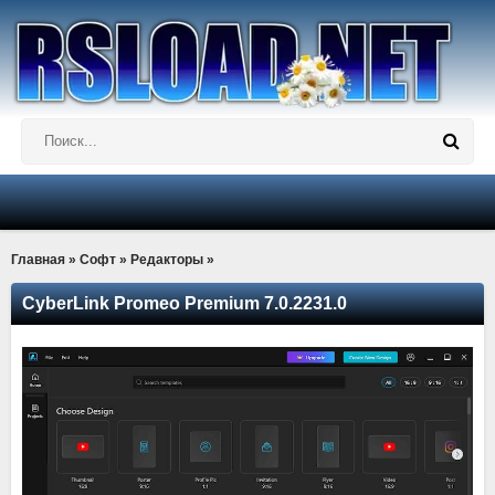
Главная
»
Софт
»
Редакторы
»
CyberLink Promeo Premium 7.0.2231.0