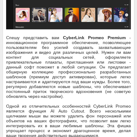
Спешу представить вам
CyberLink Promeo Premium
-
инновационное программное обеспечение, позволяющее
пользователям без усилий создавать захватывающие
изображения и видео для различных целей. Нужен ли вам
контент для социальных сетей, оформляете
привлекательные плакаты, приглашения или листовки -
данный софт поможет в любой ситуации. Он предлагает
обширную коллекцию профессионально разработанных
шаблонов (премиум доступ активирован), которые легко
настраиваются и адаптируются под ваши нужды. Более того,
регулярно добавляются новые шаблоны, что обеспечивает
постоянный приток творческого вдохновения (не советую
обновлять через настройки).
Одной из отличительных особенностей CyberLink Promeo
является функция AI Auto Cutout. Всего несколькими
щелчками мыши вы можете удалить фон персонажей или
объектов на ваших фотографиях, что позволит вам легко
интегрировать их в ваши любимые шаблоны. Эта фишка
упрощает процесс и экономит драгоценное время, делая
ваши творения действительно выдающимися.