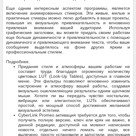
Еще одним интересным аспектом программы, является
включение анимированных стикеров. Эти живые, милые и
практичные стикеры можно легко добавлять в ваши проекты,
повышая их визуальную привлекательность и мгновенно
привлекая внимание вашей аудитории. Используя
графические заголовки, вы можете придать своим работам
еще больше динамичности и привлекательности с помощью
динамичного и привлекающего внимание текста, чтобы ваше
сообщение выделялось на фоне других ярким и
профессиональным стилем.
Подробнее.
Придание стиля и атмосферы вашим работам не
составит труда благодаря огромному количеству
цветовых LUT (Look-Up Tables), доступных в главном
меню. Эти фильтры позволяют мгновенно изменить
настроение и атмосферу вашей работы, создавая
визуально ошеломляющие результаты одним щелчком
мыши. Хотите ли вы передать чувство ностальгии,
вибрации или элегантности, LUTs обеспечивают
простой, но мощный способ достижения желаемой
визуальной эстетики.
CyberLink Promeo активация требуется для того, чтобы
получить полную версию, ключ или кряк не важно, в
данной редакции, доступной на момент написания
новости, отдельно ничего ломать не надо, все
вылечено, просто установили и запустили, инструкция