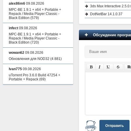
alex86m6
09.08.2026
3ds Max Interactive 2.5.0.
MPC-BE 1.9.1 + x64 + Portable +
Repack / Media Player Classic -
DotNetBar 14.1.0.37
Black Edition
(579)
infect
09.08.2026
MPC-BE 1.9.1 + x64 + Portable +
Обсуждение програм
Repack / Media Player Classic -
Black Edition
(720)
wowan62
09.08.2026
Обновления для NOD32
(4 881)
Ivan775
09.08.2026
uTorrent Pro 3.6.0 Build 47254 +
Portable + Repack
(69)
Отправить