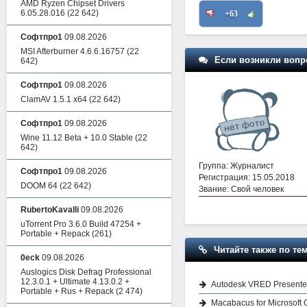
AMD Ryzen Chipset Drivers
6.05.28.016
(22 642)
+63
Софтпро1
09.08.2026
MSI Afterburner 4.6.6.16757
(22
Если возникли вопр
642)
Софтпро1
09.08.2026
ClamAV 1.5.1 x64
(22 642)
Софтпро1
09.08.2026
Wine 11.12 Beta + 10.0 Stable
(22
642)
Группа: Журналист
Софтпро1
09.08.2026
Регистрация: 15.05.2018
DOOM 64
(22 642)
Звание: Свой человек
RubertoKavalli
09.08.2026
uTorrent Pro 3.6.0 Build 47254 +
Portable + Repack
(261)
Читайте также по тем
0eck
09.08.2026
Auslogics Disk Defrag Professional
12.3.0.1 + Ultimate 4.13.0.2 +
Autodesk VRED Presente
Portable + Rus + Repack
(2 474)
Macabacus for Microsoft O