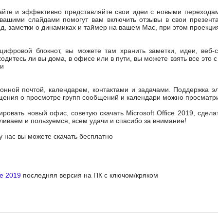
айте и эффективно представляйте свои идеи с новыми переходам
вашими слайдами помогут вам включить отзывы в свои презента
д, заметки о динамиках и таймер на вашем Mac, при этом проекци
цифровой блокнот, вы можете там хранить заметки, идеи, веб-
ходитесь ли вы дома, в офисе или в пути, вы можете взять все это 
ми
ронной почтой, календарем, контактами и задачами. Поддержка 
щения о просмотре групп сообщений и календари можно просматри
тировать новый офис, советую скачать Microsoft Office 2019, сде
вливаем и пользуемся, всем удачи и спасибо за внимание!
 у нас вы можете скачать бесплатно
ce 2019
последняя версия на ПК с ключом/кряком