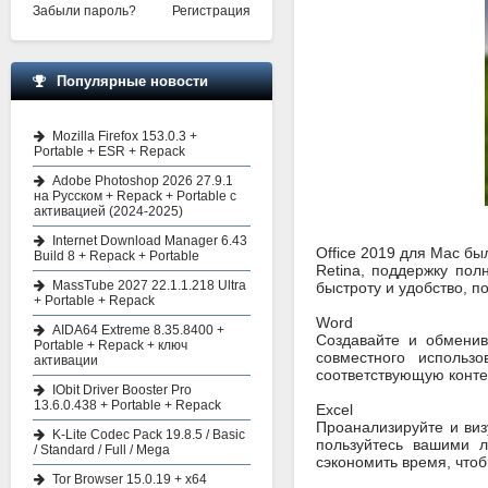
Забыли пароль?
Регистрация
Популярные новости
Mozilla Firefox 153.0.3 +
Portable + ESR + Repack
Adobe Photoshop 2026 27.9.1
на Русском + Repack + Portable с
активацией (2024-2025)
Internet Download Manager 6.43
Office 2019 для Mac б
Build 8 + Repack + Portable
Retina, поддержку пол
MassTube 2027 22.1.1.218 Ultra
быстроту и удобство, п
+ Portable + Repack
Word
AIDA64 Extreme 8.35.8400 +
Создавайте и обмени
Portable + Repack + ключ
совместного использ
активации
соответствующую конте
IObit Driver Booster Pro
13.6.0.438 + Portable + Repack
Excel
Проанализируйте и ви
K-Lite Codec Pack 19.8.5 / Basic
пользуйтесь вашими л
/ Standard / Full / Mega
сэкономить время, чтоб
Tor Browser 15.0.19 + x64