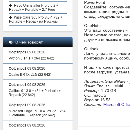
PowerPoint
Revo Uninstaller Pro 5.5.2 +
Создавайте, сотруднич
Repack + Portable + 2.7 Free
комментарии рядом с 
слайд, следующий слай
Wise Care 365 Pro 8.0.4.732 +
Portable + Repack на Русском
OneNote
Это ваш собственный 
Независимо от того, на
другими пользователя
О чем говорят
Outlook
Софтпро1
09.08.2026
Легко управлять элект
почтовому ящику, сооб
Python 3.14.1 + x64
(22 642)
Итак, кто хочет протес
Софтпро1
09.08.2026
после загрузки, устана
Quake II RTX v1.5
(22 642)
Лицензия
: ShareWare -
Софтпро1
09.08.2026
Язык
: English + Multi
Размер
: 1.70 GB
Calibre 9.13.0 + x64 + Portable +
Repack
(22 642)
ОС
: macOS
Версия
: 16.53
Скачать
:
Microsoft Offi
Софтпро1
09.08.2026
Microsoft Edge 151.0.4129.72 + x64
+ Portable + Repack
(22 642)
Софтпро1
09.08.2026